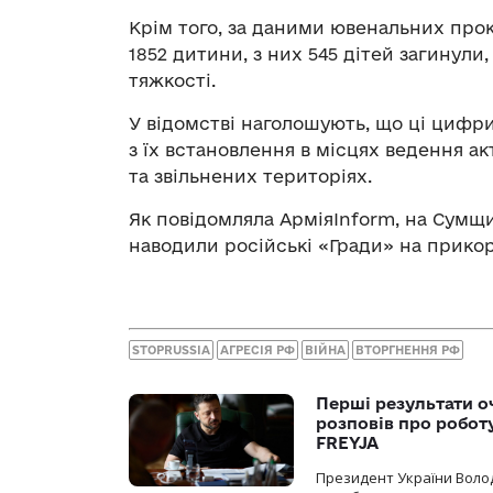
Крім того, за даними ювенальних прок
1852 дитини, з них 545 дітей загинули
тяжкості.
У відомстві наголошують, що ці цифри
з їх встановлення в місцях ведення а
та звільнених територіях.
Як повідомляла АрміяInform, на Сумщ
наводили російські «Гради» на прико
STOPRUSSIA
АГРЕСІЯ РФ
ВІЙНА
ВТОРГНЕННЯ РФ
Перші результати о
розповів про робот
FREYJA
Президент України Воло