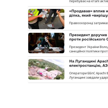
перебуває на етапі актив
«Продавав» вплив н
ділка, який «виріш
Правоохоронці затримал
Президент доручив 
проти російського
Президент України Воло
санкційної політики проти
На Луганщині Apach
електростанцію, АЗ
Оператори ББпС Apachi 8
Луганщині завдали ударів