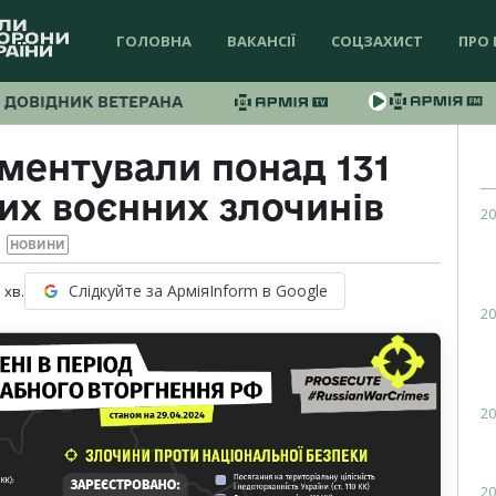
ГОЛОВНА
ВАКАНСІЇ
СОЦЗАХИСТ
ПРО 
ДОВІДНИК ВЕТЕРАНА
ументували понад 131
их воєнних злочинів
20
НОВИНИ
Слідкуйте за АрміяInform в Google
1
хв.
20
20
20