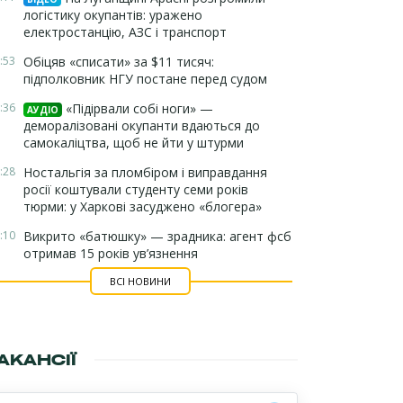
логістику окупантів: уражено
електростанцію, АЗС і транспорт
:53
Обіцяв «списати» за $11 тисяч:
підполковник НГУ постане перед судом
:36
«Підірвали собі ноги» —
АУДІО
деморалізовані окупанти вдаються до
самокаліцтва, щоб не йти у штурми
:28
Ностальгія за пломбіром і виправдання
росії коштували студенту семи років
тюрми: у Харкові засуджено «блогера»
:10
Викрито «батюшку» — зрадника: агент фсб
отримав 15 років ув’язнення
ВСІ НОВИНИ
АКАНСІЇ