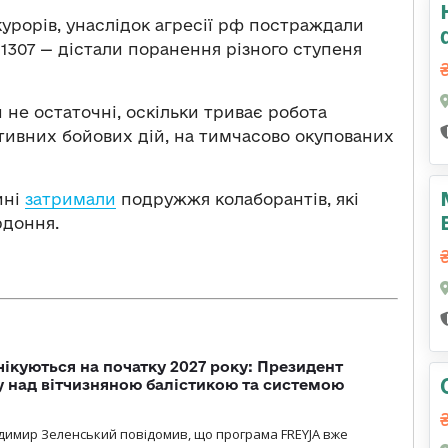
урорів, унаслідок агресії рф постраждали
, 1307 — дістали поранення різного ступеня
 не остаточні, оскільки триває робота
ктивних бойових дій, на тимчасово окупованих
ині
затримали
подружжя колаборантів, які
рдоння.
чікуються на початку 2027 року: Президент
у над вітчизняною балістикою та системою
димир Зеленський повідомив, що програма FREYJA вже