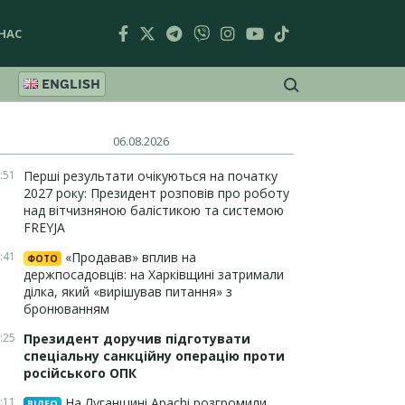
НАС
ENGLISH
06.08.2026
:51
Перші результати очікуються на початку
2027 року: Президент розповів про роботу
над вітчизняною балістикою та системою
FREYJA
:41
«Продавав» вплив на
ФОТО
держпосадовців: на Харківщині затримали
ділка, який «вирішував питання» з
бронюванням
:25
Президент доручив підготувати
спеціальну санкційну операцію проти
російського ОПК
:11
На Луганщині Apachi розгромили
ВІДЕО