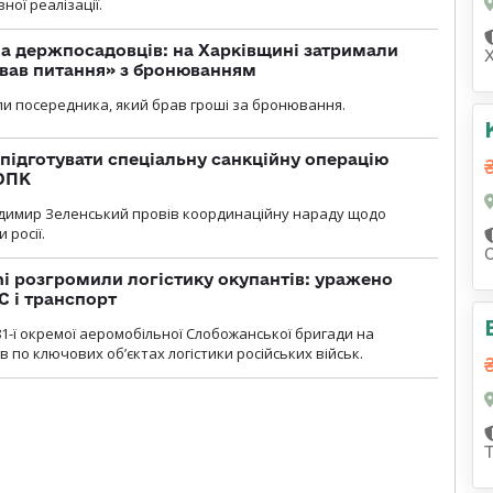
ної реалізації.
а держпосадовців: на Харківщині затримали
ував питання» з бронюванням
и посередника, який брав гроші за бронювання.
підготувати спеціальну санкційну операцію
 ОПК
димир Зеленський провів координаційну нараду щодо
 росії.
i розгромили логістику окупантів: уражено
С і транспорт
1-ї окремої аеромобільної Слобожанської бригади на
 по ключових об’єктах логістики російських військ.