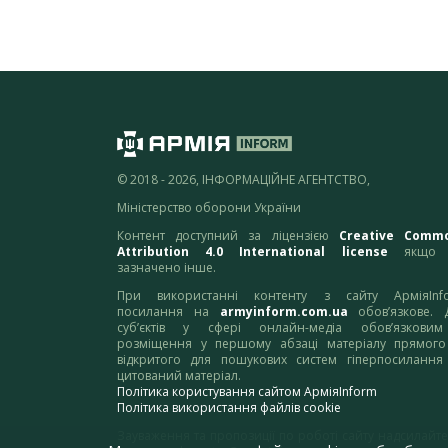
© 2018 - 2026, ІНФОРМАЦІЙНЕ АГЕНТСТВО,
Міністерство оборони України
Контент доступний за ліцензією
Creative Comm
Attribution 4.0 International license
якщо 
зазначено інше.
При використанні контенту з сайту АрміяInf
посилання на
armyinform.com.ua
обов’язкове. 
суб’єктів у сфері онлайн-медіа обов’язкови
розміщення у першому абзаці матеріалу прямого
відкритого для пошукових систем гіперпосилання
цитований матеріал.
Політика користування сайтом АрміяInform
Політика використання файлів cookie
Зауваження та пропозиції по роботі сайту надсилайте