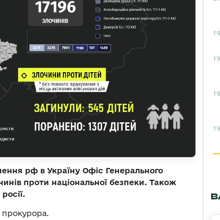
19
19
19
19
ення рф в Україну Офіс Генерального
чинів проти національної безпеки. Також
росії.
В
 прокурора.