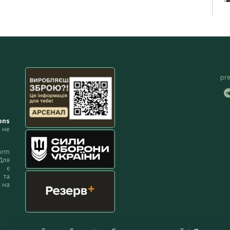
pr
ons
не
orm
Для
м є
 та
 на
 на