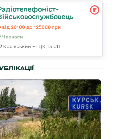
Радіотелефоніст-
Військовослужбовець
від 20100 до 125000 грн
Черкаси
Косівський РТЦК та СП
УБЛІКАЦІЇ