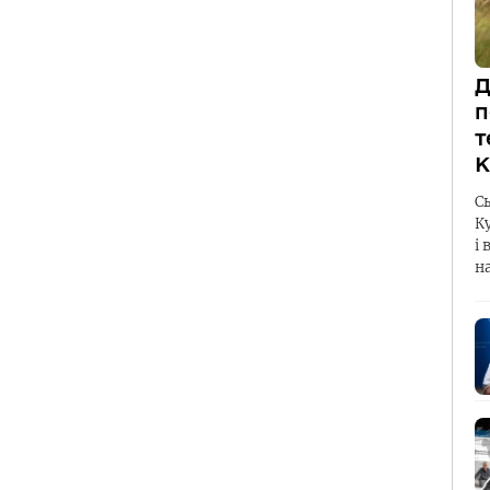
Д
п
т
К
С
К
і 
н