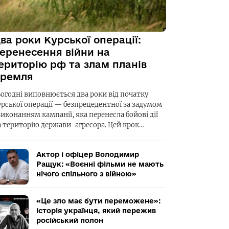
ва роки Курської операції:
еренесення війни на
ериторію рф та злам планів
ремля
ьогодні виповнюється два роки від початку
урської операції — безпрецедентної за задумом
виконанням кампанії, яка перенесла бойові дії
а територію держави-агресора. Цей крок…
Актор і офіцер Володимир
Ращук: «Воєнні фільми не мають
нічого спільного з війною»
«Це зло має бути переможене»:
історія українця, який пережив
російський полон