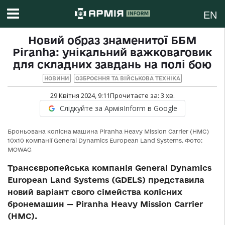
EN
Новий образ знаменитої ББМ
Piranha: унікальний важковаговик
для складних завдань на полі бою
НОВИНИ
ОЗБРОЄННЯ ТА ВІЙСЬКОВА ТЕХНІКА
29 Квітня 2024, 9:11
Прочитаєте за:
3
хв.
Слідкуйте за АрміяInform в Google
Броньована колісна машина Piranha Heavy Mission Carrier (HMC)
10х10 компанії General Dynamics European Land Systems. Фото:
MOWAG
Трансєвропейська компанія General Dynamics
European Land Systems (GDELS) представила
новий варіант свого сімейства колісних
бронемашин — Piranha Heavy Mission Carrier
(HMC).