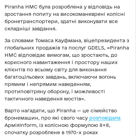
Piranha HMC була розроблена у відповідь на
зростання попиту на високоманеврені колісні
бронетранспортери, здатні виконувати все
складніші завдання.
За словами Томаса Кауфмана, віцепрезидента з
глобальних продажів та послуг GDELS, «Piranha
HMC відповідає вимогам, що зростають, до
корисного навантаження і простору наших
клієнтів по всьому світу для виконання
багатоцільових завдань, включаючи вогонь
прямим і непрямим наведенням,
протиповітряну оборону, і можливості
тактичного наведення мостів».
Варто нагадати, що Piranha — це сімейство
бронемашин, про які свого часу
розповідала
АрміяInform, із колісною формулою 8×8,
спочатку розроблене в 1970-х роках