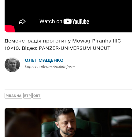
Демонстрація прототипу Mowag Piranha IIIC
10×10. Відео: PANZER-UNIVERSUM UNCUT
ОЛЕГ МАЩЕНКО
Кореспондент АрміяInform
PIRANHA
БТР
ОВТ