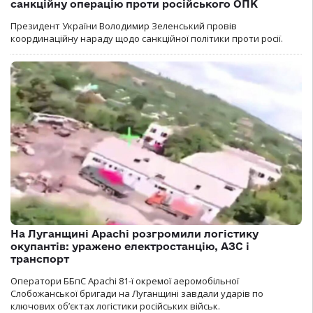
санкційну операцію проти російського ОПК
Президент України Володимир Зеленський провів
координаційну нараду щодо санкційної політики проти росії.
На Луганщині Apachi розгромили логістику
окупантів: уражено електростанцію, АЗС і
транспорт
Оператори ББпС Apachi 81-ї окремої аеромобільної
Слобожанської бригади на Луганщині завдали ударів по
ключових об’єктах логістики російських військ.