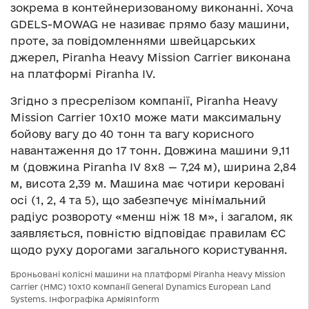
зокрема в контейнеризованому виконанні. Хоча
GDELS-MOWAG не називає прямо базу машини,
проте, за повідомленнями швейцарських
джерел, Piranha Heavy Mission Carrier виконана
на платформі Piranha IV.
Згідно з пресрелізом компанії, Piranha Heavy
Mission Carrier 10х10 може мати максимальну
бойову вагу до 40 тонн та вагу корисного
навантаження до 17 тонн. Довжина машини 9,11
м (довжина Piranha IV 8х8 — 7,24 м), ширина 2,84
м, висота 2,39 м. Машина має чотири керовані
осі (1, 2, 4 та 5), що забезпечує мінімальний
радіус розвороту «менш ніж 18 м», і загалом, як
заявляється, повністю відповідає правилам ЄС
щодо руху дорогами загального користування.
Броньовані колісні машини на платформі Piranha Heavy Mission
Carrier (HMC) 10х10 компанії General Dynamics European Land
Systems. Інфографіка АрміяInform