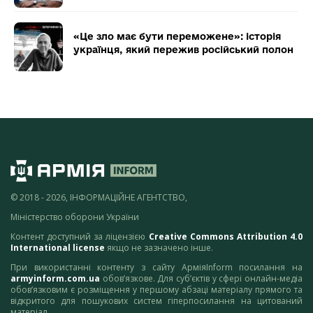
«Це зло має бути переможене»: історія
українця, який пережив російський полон
© 2018 - 2026, ІНФОРМАЦІЙНЕ АГЕНТСТВО,
Міністерство оборони України
Контент доступний за ліцензією
Creative Commons Attribution 4.0
International license
якщо не зазначено інше.
При використанні контенту з сайту АрміяInform посилання на
armyinform.com.ua
обов’язкове. Для суб’єктів у сфері онлайн-медіа
обов’язковим є розміщення у першому абзаці матеріалу прямого та
відкритого для пошукових систем гіперпосилання на цитований
матеріал.