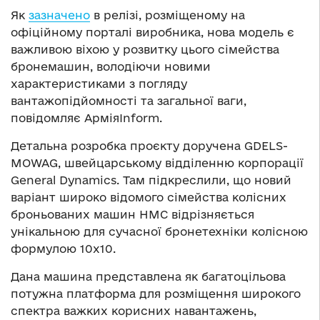
Як
зазначено
в релізі, розміщеному на
офіційному порталі виробника, нова модель є
важливою віхою у розвитку цього сімейства
бронемашин, володіючи новими
характеристиками з погляду
вантажопідйомності та загальної ваги,
повідомляє АрміяInform.
Детальна розробка проєкту доручена GDELS-
MOWAG, швейцарському відділенню корпорації
General Dynamics. Там підкреслили, що новий
варіант широко відомого сімейства колісних
броньованих машин HMC відрізняється
унікальною для сучасної бронетехніки колісною
формулою 10х10.
Дана машина представлена як багатоцільова
потужна платформа для розміщення широкого
спектра важких корисних навантажень,