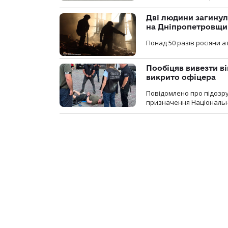
Дві людини загинул
на Дніпропетровщи
Понад 50 разів росіяни 
Пообіцяв вивезти ві
викрито офіцера
Повідомлено про підозр
призначення Національної 