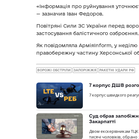
«Інформація про руйнування уточнюєт
— зазначив Іван Федоров.
Повітряні Сили ЗС України перед вор
застосування балістичного озброєння.
Як повідомляла АрміяInform, у неділю
правобережну частину Херсонської об
ВОРОЖІ ОБСТРІЛИ
ЗАПОРІЖЖЯ
РАКЕТНІ УДАРИ РФ
7 корпус ДШВ розго
7 корпус швидкого реагу
Суд обрав запобіжн
Закарпатті
Двом екскерівникам ТЦК 
тисячі чоловіків, обрано