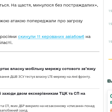
ься. На щастя, минулося без постраждалих»,
19
ожою атакою попереджали про загрозу
19
 росіяни
скинули 11 керованих авіабомб
на
19
ласті.
ртає власну мобільну мережу сотового зв’язку
вання ДШВ ЗСУ тестує власну LTE-мережу на лінії фронту.
В
і заходи двом екскерівникам ТЦК та СП на
та СП, яких ДБР викрило на незаконному «списанні» понад
 запобіжний захід.