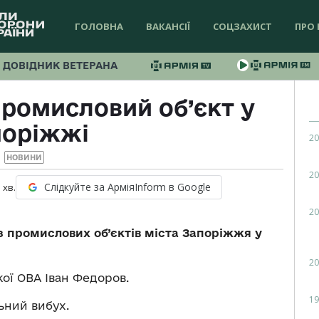
ГОЛОВНА
ВАКАНСІЇ
СОЦЗАХИСТ
ПРО 
ДОВІДНИК ВЕТЕРАНА
промисловий об’єкт у
поріжжі
20
НОВИНИ
20
Слідкуйте за АрміяInform в Google
1
хв.
20
 з промислових об’єктів міста Запоріжжя у
20
ої ОВА Іван Федоров.
19
ьний вибух.