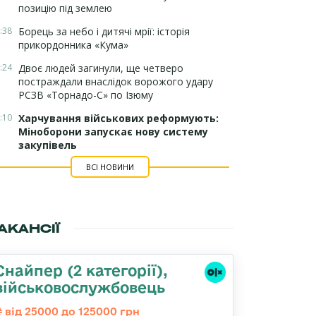
позицію під землею
:38
Борець за небо і дитячі мрії: історія
прикордонника «Кума»
:24
Двоє людей загинули, ще четверо
постраждали внаслідок ворожого удару
РСЗВ «Торнадо-С» по Ізюму
:10
Харчування військових реформують:
Міноборони запускає нову систему
закупівель
ВСІ НОВИНИ
АКАНСІЇ
Снайпер (2 категорії),
військовослужбовець
від 25000 до 125000 грн