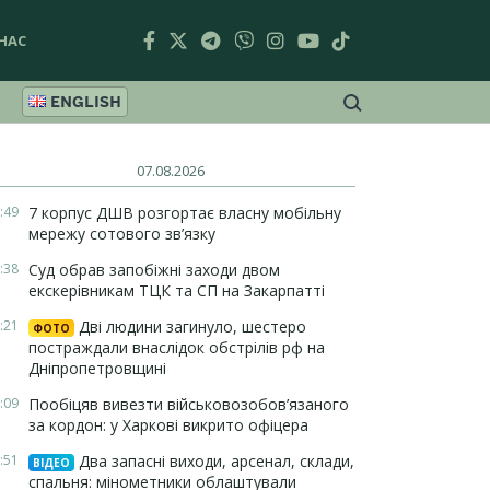
НАС
ENGLISH
07.08.2026
:49
7 корпус ДШВ розгортає власну мобільну
мережу сотового зв’язку
:38
Суд обрав запобіжні заходи двом
екскерівникам ТЦК та СП на Закарпатті
:21
Дві людини загинуло, шестеро
ФОТО
постраждали внаслідок обстрілів рф на
Дніпропетровщині
:09
Пообіцяв вивезти військовозобов’язаного
за кордон: у Харкові викрито офіцера
:51
Два запасні виходи, арсенал, склади,
ВІДЕО
спальня: мінометники облаштували