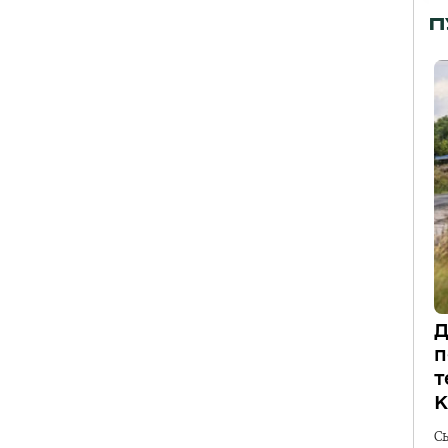
П
Д
п
т
К
С