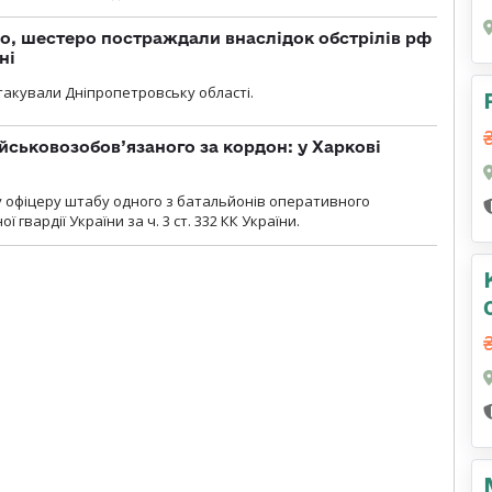
о, шестеро постраждали внаслідок обстрілів рф
ні
атакували Дніпропетровську області.
йськовозобов’язаного за кордон: у Харкові
у офіцеру штабу одного з батальйонів оперативного
гвардії України за ч. 3 ст. 332 КК України.