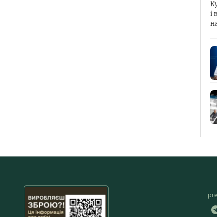
К
і 
н
pr