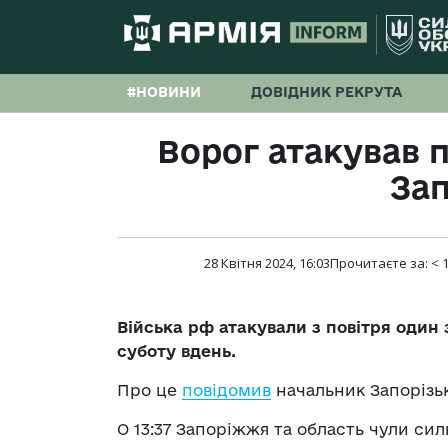
#НОВИНИ
ДОВІДНИК РЕКРУТА
Ворог атакував 
За
28 Квітня 2024, 16:03
Прочитаєте за:
< 
Війська рф атакували з повітря один
суботу вдень.
Про це
повідомив
начальник Запорізьк
О 13:37 Запоріжжя та область чули сил