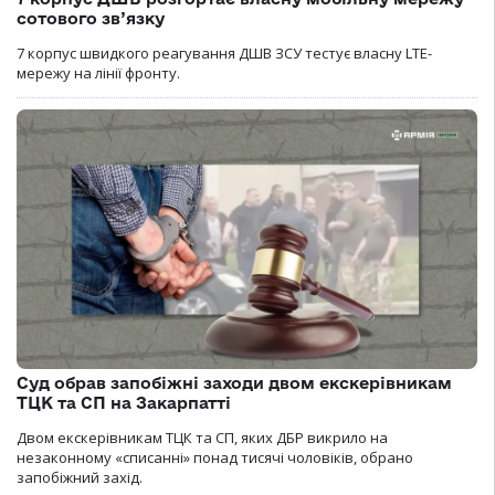
сотового зв’язку
7 корпус швидкого реагування ДШВ ЗСУ тестує власну LTE-
мережу на лінії фронту.
Суд обрав запобіжні заходи двом екскерівникам
ТЦК та СП на Закарпатті
Двом екскерівникам ТЦК та СП, яких ДБР викрило на
незаконному «списанні» понад тисячі чоловіків, обрано
запобіжний захід.