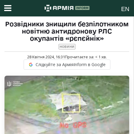
EN
Розвідники знищили безпілотником
новітню антидронову РЛС
окупантів «рєпєйнік»
НОВИНИ
28 Квітня 2024, 16:31
Прочитаєте за:
< 1
хв.
Слідкуйте за АрміяInform в Google