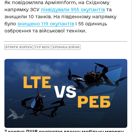
Як повідомляла АрміяInform, на Східному
напрямку ЗСУ
ліквідували 955 окупантів
та
знищили 10 танків. На південному напрямку
було
знищено 119 окупантів
і 55 одиниць
озброєння та військової техніки.
ВТРАТИ ВОРОГА
ГУР МОУ
ХРОНІКА ВІЙНИ
7 корпус ДШВ розгортає власну мобільну мережу