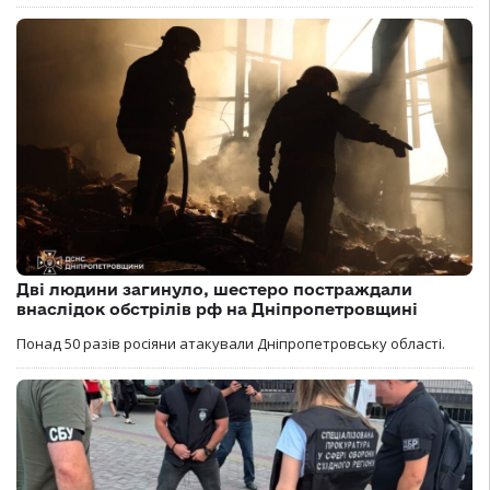
Дві людини загинуло, шестеро постраждали
внаслідок обстрілів рф на Дніпропетровщині
Понад 50 разів росіяни атакували Дніпропетровську області.