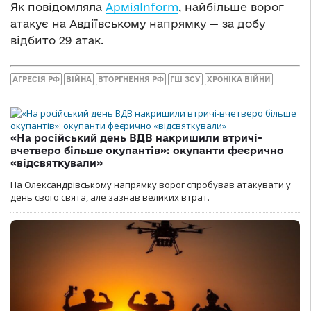
Як повідомляла
АрміяInform
, найбільше ворог
атакує на Авдіївському напрямку — за добу
відбито 29 атак.
АГРЕСІЯ РФ
ВІЙНА
ВТОРГНЕННЯ РФ
ГШ ЗСУ
ХРОНІКА ВІЙНИ
«На російський день ВДВ накришили втричі-
вчетверо більше окупантів»: окупанти феєрично
«відсвяткували»
На Олександрівському напрямку ворог спробував атакувати у
день свого свята, але зазнав великих втрат.