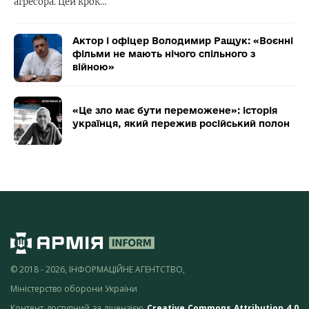
агресора. Цей крок…
Актор і офіцер Володимир Ращук: «Воєнні
фільми не мають нічого спільного з
війною»
«Це зло має бути переможене»: історія
українця, який пережив російський полон
© 2018 - 2026, ІНФОРМАЦІЙНЕ АГЕНТСТВО,
Міністерство оборони України
Контент доступний за ліцензією
Creative Commons Attribution 4.0