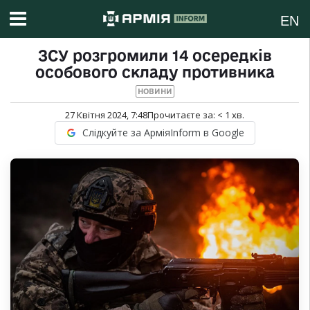
EN
ЗСУ розгромили 14 осередків
особового складу противника
НОВИНИ
27 Квітня 2024, 7:48
Прочитаєте за:
< 1
хв.
Слідкуйте за АрміяInform в Google