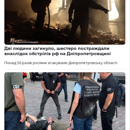
Дві людини загинуло, шестеро постраждали
внаслідок обстрілів рф на Дніпропетровщині
Понад 50 разів росіяни атакували Дніпропетровську області.