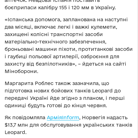
аптечок. Невдовзі Іспанія поставить
боєприпаси калібру 155 і 120 мм в Україну.
«Іспанська допомога, запланована на наступні
два місяці, включає легкі і важкі кулемети,
захищені колісні транспортні засоби
матеріально-технічного забезпечення,
броньовані машини піхоти, протитанкові засоби
і гаубиці польової артилерії, озброєння для
захисту від безпілотників», – йдеться на сайті
Міноборони.
Маргарита Роблес також зазначила, що
підготовка нових бойових танків Leopard до
передачі Україні йде згідно з планом, і перші
одиниці будуть готові до кінця червня.
Як повідомляла
АрміяInform
, Норвегія надасть
$13,7 млн для обслуговування українських танків
Leopard.