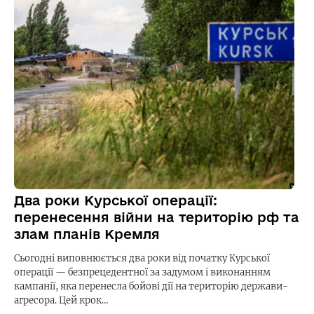
Два роки Курської операції:
перенесення війни на територію рф та
злам планів Кремля
Сьогодні виповнюється два роки від початку Курської
операції — безпрецедентної за задумом і виконанням
кампанії, яка перенесла бойові дії на територію держави-
агресора. Цей крок…