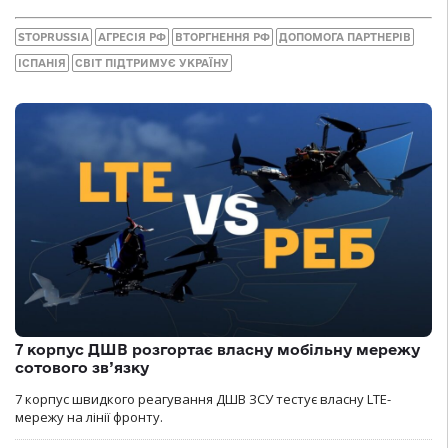
STOPRUSSIA
АГРЕСІЯ РФ
ВТОРГНЕННЯ РФ
ДОПОМОГА ПАРТНЕРІВ
ІСПАНІЯ
СВІТ ПІДТРИМУЄ УКРАЇНУ
7 корпус ДШВ розгортає власну мобільну мережу
сотового зв’язку
7 корпус швидкого реагування ДШВ ЗСУ тестує власну LTE-
мережу на лінії фронту.