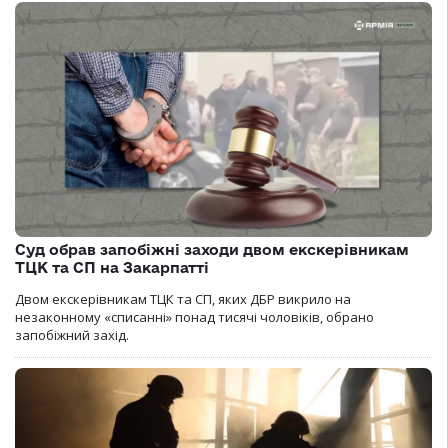
Суд обрав запобіжні заходи двом екскерівникам
ТЦК та СП на Закарпатті
Двом екскерівникам ТЦК та СП, яких ДБР викрило на
незаконному «списанні» понад тисячі чоловіків, обрано
запобіжний захід.