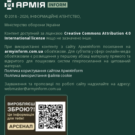
© 2018 - 2026, ІНФОРМАЦІЙНЕ АГЕНТСТВО,
Міністерство оборони України
Контент доступний за ліцензією
Creative Commons Attribution 4.0
International license
якщо не зазначено інше.
При використанні контенту з сайту АрміяInform посилання на
armyinform.com.ua
обов’язкове. Для суб’єктів у сфері онлайн-медіа
обов’язковим є розміщення у першому абзаці матеріалу прямого та
відкритого для пошукових систем гіперпосилання на цитований
матеріал.
Політика користування сайтом АрміяInform
Політика використання файлів cookie
Зауваження та пропозиції по роботі сайту надсилайте на адресу:
webmaster@armyinform.com.ua