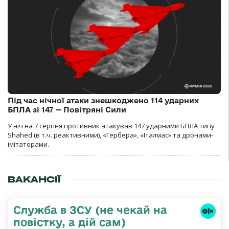
Під час нічної атаки знешкоджено 114 ударних
БПЛА зі 147 — Повітряні Сили
У ніч на 7 серпня противник атакував 147 ударними БПЛА типу
Shahed (в т.ч. реактивними), «Гербера», «Італмас» та дронами-
імітаторами.
ВАКАНСІЇ
Служба в ЗСУ (не чекай на
повістку, а дій сам)