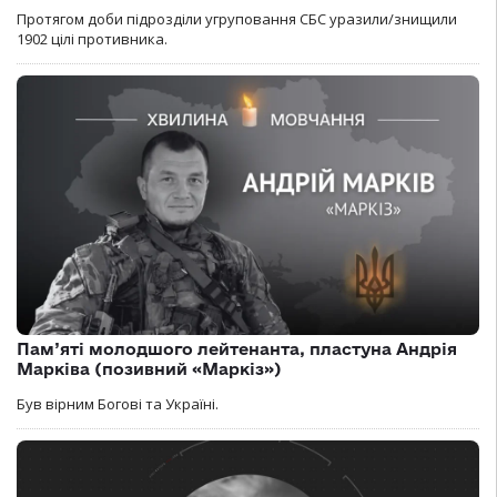
Протягом доби підрозділи угруповання СБС уразили/знищили
1902 цілі противника.
Пам’яті молодшого лейтенанта, пластуна Андрія
Марківа (позивний «Маркіз»)
Був вірним Богові та Україні.