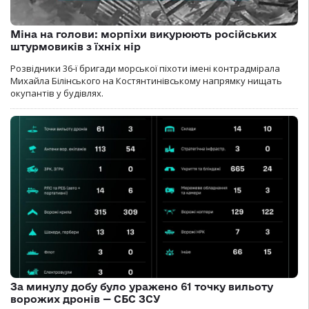
Міна на голови: морпіхи викурюють російських
штурмовиків з їхніх нір
Розвідники 36-ї бригади морської піхоти імені контрадмірала
Михайла Білінського на Костянтинівському напрямку нищать
окупантів у будівлях.
За минулу добу було уражено 61 точку вильоту
ворожих дронів — СБС ЗСУ