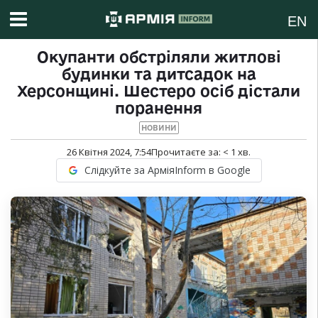
EN
Окупанти обстріляли житлові
будинки та дитсадок на
Херсонщині. Шестеро осіб дістали
поранення
НОВИНИ
26 Квітня 2024, 7:54
Прочитаєте за:
< 1
хв.
Слідкуйте за АрміяInform в Google