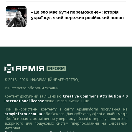
«Це зло має бути переможене»: історія
українця, який пережив російський полон
© 2018 - 2026, ІНФОРМАЦІЙНЕ АГЕНТСТВО,
Міністерство оборони України
Контент доступний за ліцензією
Creative Commons Attribution 4.0
International license
якщо не зазначено інше.
При використанні контенту з сайту АрміяInform посилання на
armyinform.com.ua
обов’язкове. Для суб’єктів у сфері онлайн-медіа
обов’язковим є розміщення у першому абзаці матеріалу прямого та
відкритого для пошукових систем гіперпосилання на цитований
матеріал.