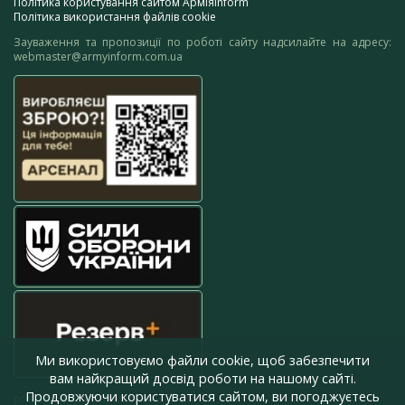
Політика користування сайтом АрміяInform
Політика використання файлів cookie
Зауваження та пропозиції по роботі сайту надсилайте на адресу:
webmaster@armyinform.com.ua
Ми використовуємо файли cookie, щоб забезпечити
вам найкращий досвід роботи на нашому сайті.
Продовжуючи користуватися сайтом, ви погоджуєтесь
press@armyinform.com.ua