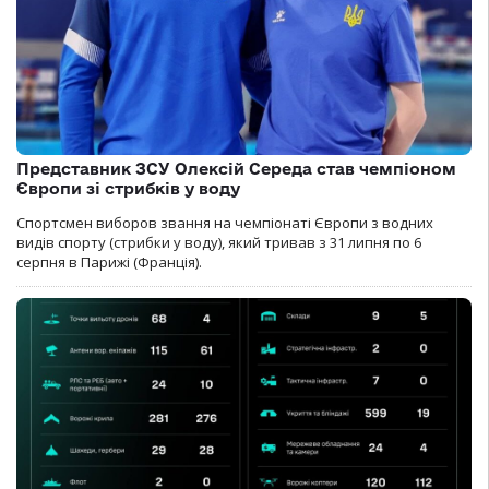
Представник ЗСУ Олексій Середа став чемпіоном
Європи зі стрибків у воду
Спортсмен виборов звання на чемпіонаті Європи з водних
видів спорту (стрибки у воду), який тривав з 31 липня по 6
серпня в Парижі (Франція).