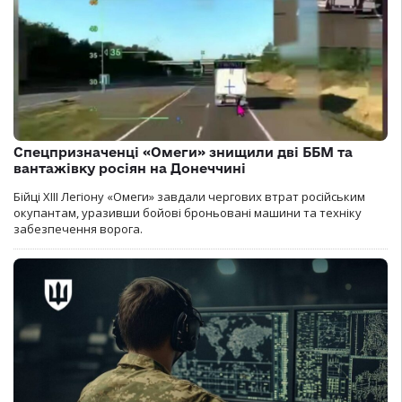
Спецпризначенці «Омеги» знищили дві ББМ та
вантажівку росіян на Донеччині
Бійці ХІІІ Легіону «Омеги» завдали чергових втрат російським
окупантам, уразивши бойові броньовані машини та техніку
забезпечення ворога.