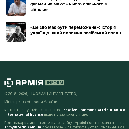
фільми не мають нічого спільного з
війною»
«Це зло має бути переможене»: історія
українця, який пережив російський полон
© 2018 - 2026, ІНФОРМАЦІЙНЕ АГЕНТСТВО,
Міністерство оборони України
Контент доступний за ліцензією
Creative Commons Attribution 4.0
International license
якщо не зазначено інше.
При використанні контенту з сайту АрміяInform посилання на
armyinform.com.ua
обов’язкове. Для суб’єктів у сфері онлайн-медіа