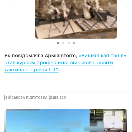
Як повідомляла АрміяInform,
«Вишкіл капітанів»
став курсом професійної військової освіти
тактичного рівня L-1C
.
ВІЙСЬКОВА ПІДГОТОВКА
ДШВ ЗСУ