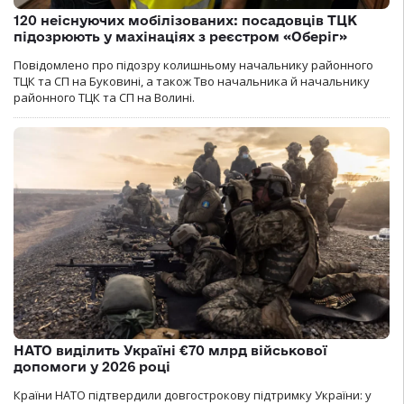
120 неіснуючих мобілізованих: посадовців ТЦК
підозрюють у махінаціях з реєстром «Оберіг»
Повідомлено про підозру колишньому начальнику районного
ТЦК та СП на Буковині, а також Тво начальника й начальнику
районного ТЦК та СП на Волині.
НАТО виділить Україні €70 млрд військової
допомоги у 2026 році
Країни НАТО підтвердили довгострокову підтримку України: у