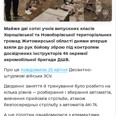
Майже дві сотні учнів випускних класів
Хорошівської та Новоборівської територіальних
громад Житомирської області днями вперше
взяли до рук бойову зброю під контролем
досвідчених інструкторів 46 окремої
аеромобільної бригади ДШВ.
Про це
повідомили 25 квітня
Десантно-
штурмові війська ЗСУ.
Дводенні заняття й тренування було розбито на
кілька рівнів — розбирання і збирання автоматів,
вивчення прийомів стрільби, атакож
безпосередньо стрільбу з автоматів АК-74.
А ще підлітки ознайомилися з елементами