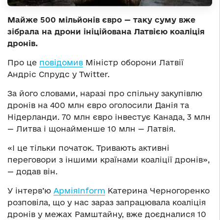
Майже 500 мільйонів євро — таку суму вже
зібрала на дрони ініційована Латвією коаліція
дронів.
Про це
повідомив
Міністр оборони Латвії
Андріс Спрудс у Twitter.
За його словами, наразі про спільну закупівлю
дронів на 400 млн євро оголосили Данія та
Нідерланди. 70 млн євро інвестує Канада, 3 млн
— Литва і щонайменше 10 млн — Латвія.
«І це тільки початок. Тривають активні
переговори з іншими країнами коаліції дронів»,
— додав він.
У інтерв’ю
АрміяInform
Катерина Черногоренко
розповіла, що у нас зараз запрацювала коаліція
дронів у межах Рамштайну, вже доєдналися 10