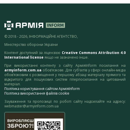
© 2018 - 2026, ІНФОРМАЦІЙНЕ АГЕНТСТВО,
Міністерство оборони України
Контент доступний за ліцензією
Creative Commons Attribution 4.0
International license
якщо не зазначено інше.
При використанні контенту з сайту АрміяInform посилання на
armyinform.com.ua
обов’язкове. Для суб’єктів у сфері онлайн-медіа
обов’язковим є розміщення у першому абзаці матеріалу прямого та
відкритого для пошукових систем гіперпосилання на цитований
матеріал.
Політика користування сайтом АрміяInform
Політика використання файлів cookie
Зауваження та пропозиції по роботі сайту надсилайте на адресу:
webmaster@armyinform.com.ua