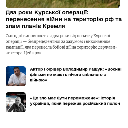
Два роки Курської операції:
перенесення війни на територію рф та
злам планів Кремля
Сьогодні виповнюється два роки від початку Курської
операції — безпрецедентної за задумом і виконанням
кампанії, яка перенесла бойові дії на територію держави-
агресора. Цей крок…
Актор і офіцер Володимир Ращук: «Воєнні
фільми не мають нічого спільного з
війною»
«Це зло має бути переможене»: історія
українця, який пережив російський полон