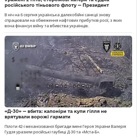
російського тіньового флоту — Президент
В ніч на 6 серпня українська далекобійні санкції знову
спрацювали на обмеження нафтових прибутків росії, з яких
вона фінансує війну та вбивства українців.
«Д-30» — вбита: капоніри та купи гілля не
врятували ворожі гармати
Пілоти 42-ї механізованої бригади імені Героя України Валерія
Гудзя уразили російські гаубиці Д-30 та «Мста-Б».