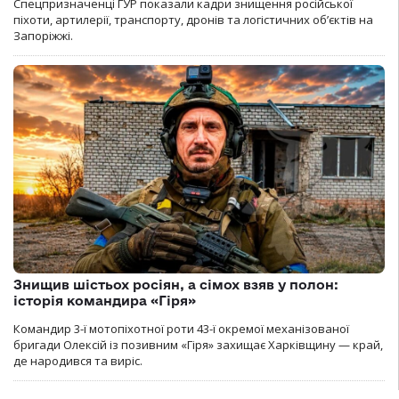
Спецпризначенці ГУР показали кадри знищення російської
піхоти, артилерії, транспорту, дронів та логістичних об’єктів на
Запоріжжі.
Знищив шістьох росіян, а сімох взяв у полон:
історія командира «Гіря»
Командир 3-ї мотопіхотної роти 43-ї окремої механізованої
бригади Олексій із позивним «Гіря» захищає Харківщину — край,
де народився та виріс.