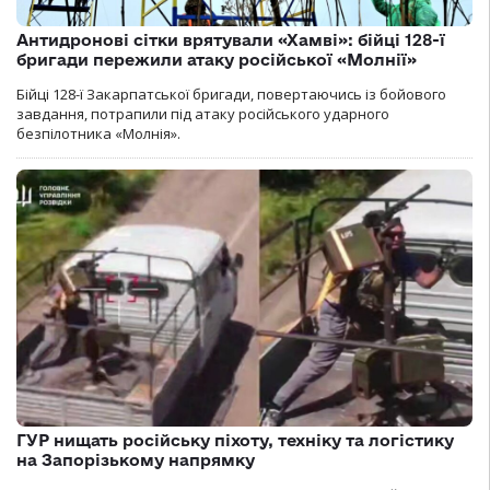
Антидронові сітки врятували «Хамві»: бійці 128-ї
бригади пережили атаку російської «Молнії»
Бійці 128-ї Закарпатської бригади, повертаючись із бойового
завдання, потрапили під атаку російського ударного
безпілотника «Молнія».
ГУР нищать російську піхоту, техніку та логістику
на Запорізькому напрямку