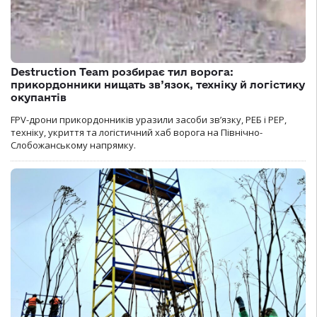
Destruction Team розбирає тил ворога:
прикордонники нищать зв’язок, техніку й логістику
окупантів
FPV-дрони прикордонників уразили засоби зв’язку, РЕБ і РЕР,
техніку, укриття та логістичний хаб ворога на Північно-
Слобожанському напрямку.