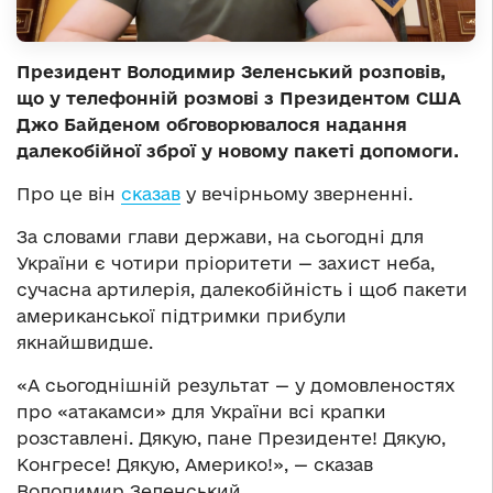
Президент Володимир Зеленський розповів,
що у телефонній розмові з Президентом США
Джо Байденом обговорювалося надання
далекобійної зброї у новому пакеті допомоги.
Про це він
сказав
у вечірньому зверненні.
За словами глави держави, на сьогодні для
України є чотири пріоритети — захист неба,
сучасна артилерія, далекобійність і щоб пакети
американської підтримки прибули
якнайшвидше.
«А сьогоднішній результат — у домовленостях
про «атакамси» для України всі крапки
розставлені. Дякую, пане Президенте! Дякую,
Конгресе! Дякую, Америко!», — сказав
Володимир Зеленський.