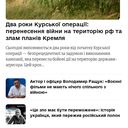
Два роки Курської операції:
перенесення війни на територію рф та
злам планів Кремля
Сьогодні виповнюється два роки від початку Курської
операції — безпрецедентної за задумом і виконанням
кампанії, яка перенесла бойові дії на територію держави-
агресора. Цей крок…
Актор і офіцер Володимир Ращук: «Воєнні
фільми не мають нічого спільного з
війною»
«Це зло має бути переможене»: історія
українця, який пережив російський полон