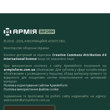
© 2018 - 2026, ІНФОРМАЦІЙНЕ АГЕНТСТВО,
Міністерство оборони України
Контент доступний за ліцензією
Creative Commons Attribution 4.0
International license
якщо не зазначено інше.
При використанні контенту з сайту АрміяInform посилання на
armyinform.com.ua
обов’язкове. Для суб’єктів у сфері онлайн-медіа
обов’язковим є розміщення у першому абзаці матеріалу прямого та
відкритого для пошукових систем гіперпосилання на цитований
матеріал.
Політика користування сайтом АрміяInform
Політика використання файлів cookie
Зауваження та пропозиції по роботі сайту надсилайте на адресу:
webmaster@armyinform.com.ua