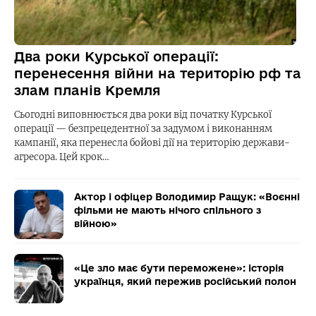
Два роки Курської операції:
перенесення війни на територію рф та
злам планів Кремля
Сьогодні виповнюється два роки від початку Курської
операції — безпрецедентної за задумом і виконанням
кампанії, яка перенесла бойові дії на територію держави-
агресора. Цей крок…
Актор і офіцер Володимир Ращук: «Воєнні
фільми не мають нічого спільного з
війною»
«Це зло має бути переможене»: історія
українця, який пережив російський полон