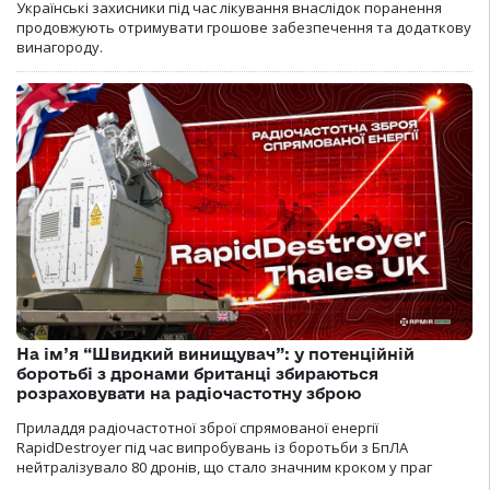
Українські захисники під час лікування внаслідок поранення
продовжують отримувати грошове забезпечення та додаткову
винагороду.
На ім’я “Швидкий винищувач”: у потенційній
боротьбі з дронами британці збираються
розраховувати на радіочастотну зброю
Приладдя радіочастотної зброї спрямованої енергії
RapidDestroyer під час випробувань із боротьби з БпЛА
нейтралізувало 80 дронів, що стало значним кроком у праг