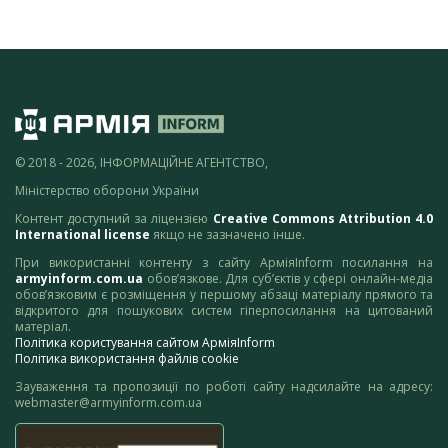
© 2018 - 2026, ІНФОРМАЦІЙНЕ АГЕНТСТВО,
Міністерство оборони України
Контент доступний за ліцензією
Creative Commons Attribution 4.0
International license
якщо не зазначено інше.
При використанні контенту з сайту АрміяInform посилання на
armyinform.com.ua
обов’язкове. Для суб’єктів у сфері онлайн-медіа
обов’язковим є розміщення у першому абзаці матеріалу прямого та
відкритого для пошукових систем гіперпосилання на цитований
матеріал.
Політика користування сайтом АрміяInform
Політика використання файлів cookie
Зауваження та пропозиції по роботі сайту надсилайте на адресу:
webmaster@armyinform.com.ua