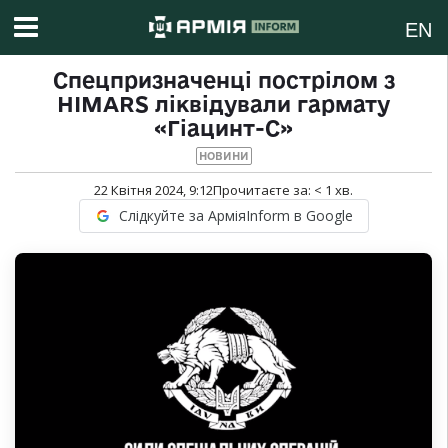
EN
Спецпризначенці пострілом з
HIMARS ліквідували гармату
«Гіацинт-С»
НОВИНИ
22 Квітня 2024, 9:12
Прочитаєте за:
< 1
хв.
Слідкуйте за АрміяInform в Google