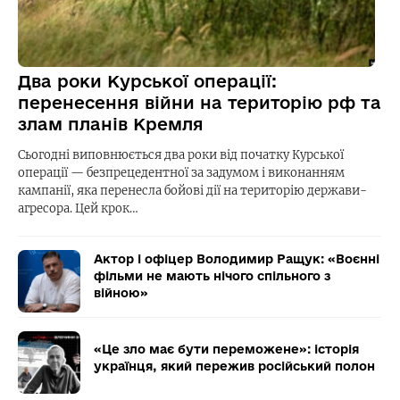
Два роки Курської операції:
перенесення війни на територію рф та
злам планів Кремля
Сьогодні виповнюється два роки від початку Курської
операції — безпрецедентної за задумом і виконанням
кампанії, яка перенесла бойові дії на територію держави-
агресора. Цей крок…
Актор і офіцер Володимир Ращук: «Воєнні
фільми не мають нічого спільного з
війною»
«Це зло має бути переможене»: історія
українця, який пережив російський полон