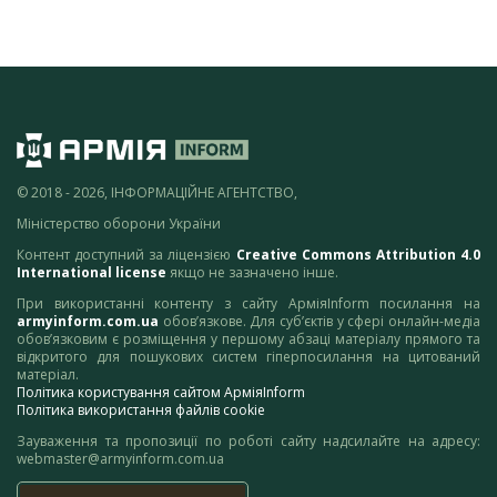
© 2018 - 2026, ІНФОРМАЦІЙНЕ АГЕНТСТВО,
Міністерство оборони України
Контент доступний за ліцензією
Creative Commons Attribution 4.0
International license
якщо не зазначено інше.
При використанні контенту з сайту АрміяInform посилання на
armyinform.com.ua
обов’язкове. Для суб’єктів у сфері онлайн-медіа
обов’язковим є розміщення у першому абзаці матеріалу прямого та
відкритого для пошукових систем гіперпосилання на цитований
матеріал.
Політика користування сайтом АрміяInform
Політика використання файлів cookie
Зауваження та пропозиції по роботі сайту надсилайте на адресу:
webmaster@armyinform.com.ua