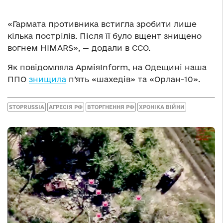
«Гармата противника встигла зробити лише
кілька пострілів. Після її було вщент знищено
вогнем HIMARS», — додали в ССО.
Як повідомляла АрміяInform, на Одещині наша
ППО
знищила
п’ять «шахедів» та «Орлан-10».
STOPRUSSIA
АГРЕСІЯ РФ
ВТОРГНЕННЯ РФ
ХРОНІКА ВІЙНИ