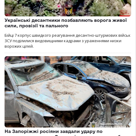
Українські десантники позбавляють ворога живої
сили, провізії та пального
Бійці 7 корпус швидкого реагування десантно-штурмових військ
ЗСУ поділилися видовищними кадрами з ураженнями низки
ворожих цілей.
На Запоріжжі росіяни завдали удару по