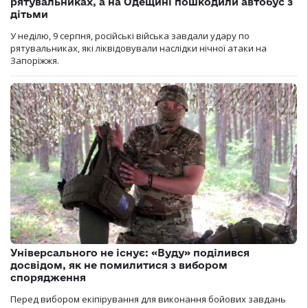
рятувальниках, а на Одещині пошкодили автобус з
дітьми
У неділю, 9 серпня, російські війська завдали удару по
рятувальниках, які ліквідовували наслідки нічної атаки на
Запоріжжя.
Універсального не існує: «Вуду» поділився
досвідом, як не помилитися з вибором
спорядження
Перед вибором екіпірування для виконання бойових завдань