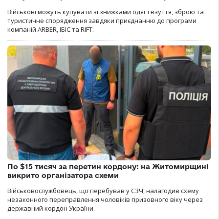
Військові можуть купувати зі знижками одяг і взуття, зброю та
туристичне спорядження завдяки приєднанню до програми
компаній ARBER, ІБІС та RIFT.
По $15 тисяч за перетин кордону: на Житомирщині
викрито організатора схеми
Військовослужбовець, що перебував у СЗЧ, налагодив схему
незаконного переправлення чоловіків призовного віку через
державний кордон України.