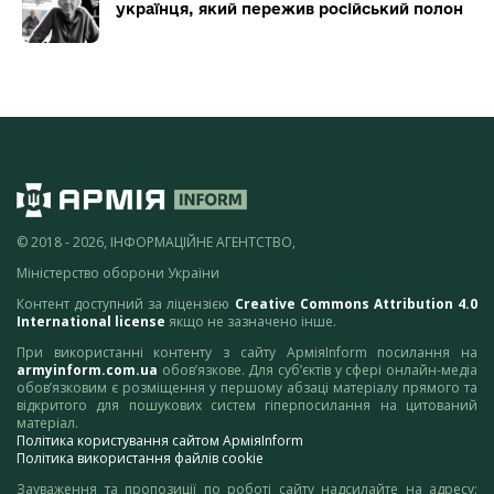
українця, який пережив російський полон
© 2018 - 2026, ІНФОРМАЦІЙНЕ АГЕНТСТВО,
Міністерство оборони України
Контент доступний за ліцензією
Creative Commons Attribution 4.0
International license
якщо не зазначено інше.
При використанні контенту з сайту АрміяInform посилання на
armyinform.com.ua
обов’язкове. Для суб’єктів у сфері онлайн-медіа
обов’язковим є розміщення у першому абзаці матеріалу прямого та
відкритого для пошукових систем гіперпосилання на цитований
матеріал.
Політика користування сайтом АрміяInform
Політика використання файлів cookie
Зауваження та пропозиції по роботі сайту надсилайте на адресу: