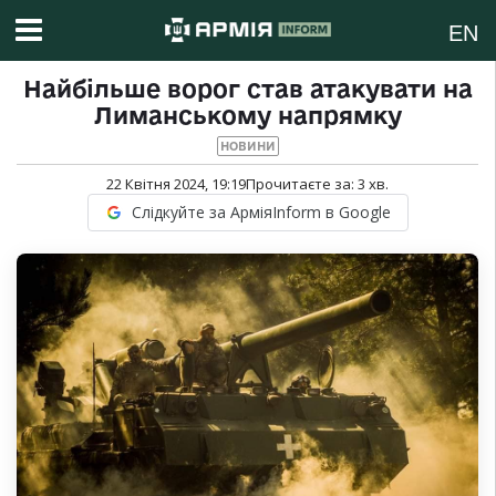
EN
Найбільше ворог став атакувати на
Лиманському напрямку
НОВИНИ
22 Квітня 2024, 19:19
Прочитаєте за:
3
хв.
Слідкуйте за АрміяInform в Google