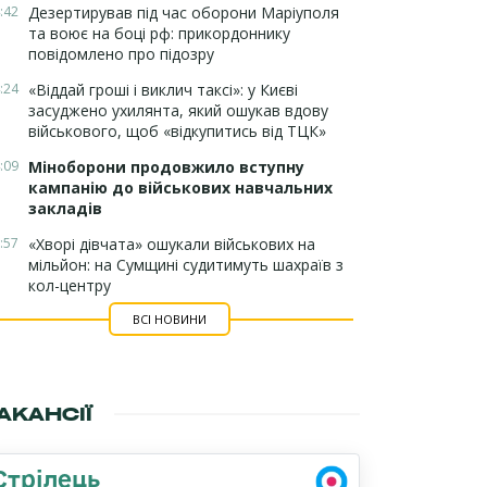
:42
Дезертирував під час оборони Маріуполя
та воює на боці рф: прикордоннику
повідомлено про підозру
:24
«Віддай гроші і виклич таксі»: у Києві
засуджено ухилянта, який ошукав вдову
військового, щоб «відкупитись від ТЦК»
:09
Міноборони продовжило вступну
кампанію до військових навчальних
закладів
:57
«Хворі дівчата» ошукали військових на
мільйон: на Сумщині судитимуть шахраїв з
кол-центру
ВСІ НОВИНИ
АКАНСІЇ
Стрілець