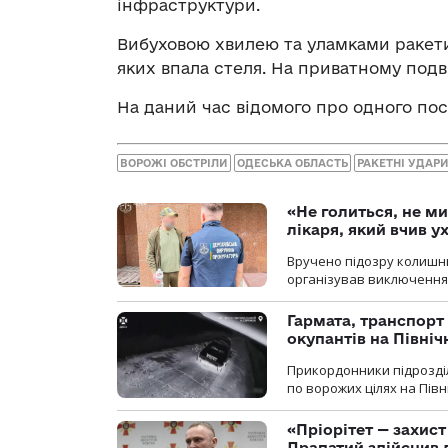
інфраструктури.
Вибуховою хвилею та уламками ракет
яких впала стеля. На приватному подві
На даний час відомого про одного по
ВОРОЖІ ОБСТРІЛИ
ОДЕСЬКА ОБЛАСТЬ
РАКЕТНІ УДАРИ
«Не голиться, не ми
лікаря, який вчив 
Вручено підозру колишнь
організував виключення 
Гармата, транспорт
окупантів на Півн
Прикордонники підрозділ
по ворожих цілях на Пів
«Пріорітет — захис
Драпатий здійснив 