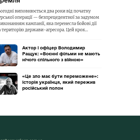
ремля
ьогодні виповнюється два роки від початку
урської операції — безпрецедентної за задумом
виконанням кампанії, яка перенесла бойові дії
а територію держави-агресора. Цей крок…
Актор і офіцер Володимир
Ращук: «Воєнні фільми не мають
нічого спільного з війною»
«Це зло має бути переможене»:
історія українця, який пережив
російський полон