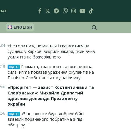
НАС
ENGLISH
:34
«Не голиться, не миться і скаржитися на
сусідів»: у Харкові викрили лікаря, який вчив
ухилянта на божевільного
:18
Гармата, транспорт та вже нежива
ВІДЕО
сила: Prime показав ураження окупантів на
Північно-Слобожанському напрямку
:00
«Пріорітет — захист Костянтинівки та
Слов’янська»: Михайло Драпатий
здійснив доповідь Президенту
України
:56
«З ногою все буде добре»: бійці
ВІДЕО
вивезли пораненого побратима з-під
обстрілу