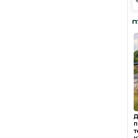
П
Д
п
т