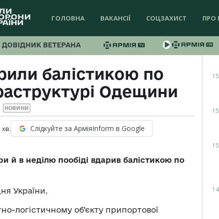
ГОЛОВНА
ВАКАНСІЇ
СОЦЗАХИСТ
ПРО 
ДОВІДНИК ВЕТЕРАНА
рили балістикою по
15
раструктурі Одещини
НОВИНИ
15
Слідкуйте за АрміяInform в Google
1
хв.
15
ри й в неділю пообіді вдарив балістикою по
14
ня України.
тно-логістичному об’єкту припортової