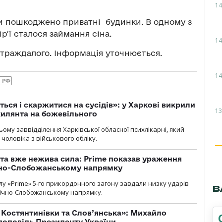
14
и пошкоджено приватні будинки. В одному з
р’ї сталося займання сіна.
14
страждалого. Інформація уточнюється.
14
 РФ
ться і скаржитися на сусідів»: у Харкові викрили
13
ухилянта на божевільного
ому заввідділення Харківської обласної психлікарні, який
чоловіка з військового обліку.
 та вже нежива сила: Prime показав ураження
ічно-Слобожанському напрямку
у «Prime» 5-го прикордонного загону завдали низку ударів
В
нічно-Слобожанському напрямку.
т Костянтинівки та Слов’янська»: Михайло
доповідь Президенту України