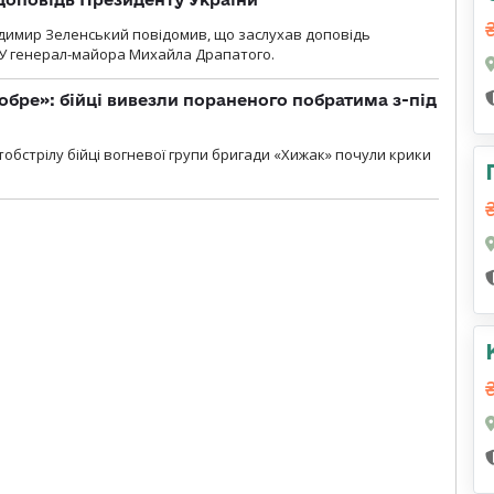
димир Зеленський повідомив, що заслухав доповідь
У генерал-майора Михайла Драпатого.
обре»: бійці вивезли пораненого побратима з-під
обстрілу бійці вогневої групи бригади «Хижак» почули крики