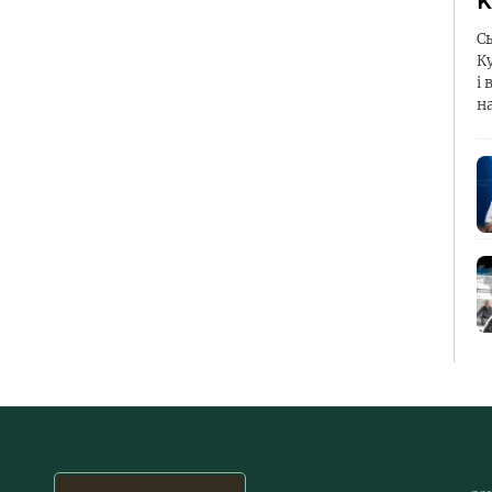
К
С
К
і 
н