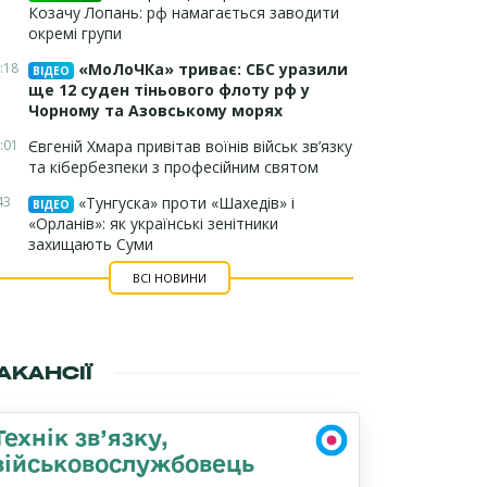
Козачу Лопань: рф намагається заводити
окремі групи
:18
«МоЛоЧКа» триває: СБС уразили
ВІДЕО
ще 12 суден тіньового флоту рф у
Чорному та Азовському морях
:01
Євгеній Хмара привітав воїнів військ зв’язку
та кібербезпеки з професійним святом
43
«Тунгуска» проти «Шахедів» і
ВІДЕО
«Орланів»: як українські зенітники
захищають Суми
ВСІ НОВИНИ
АКАНСІЇ
Технік зв’язку,
військовослужбовець