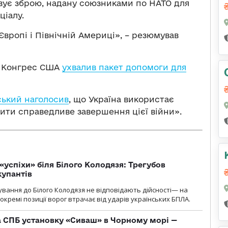
овує зброю, надану союзниками по НАТО для
ціалу.
Європі і Північній Америці», – резюмував
ня Конгрес США
ухвалив пакет допомоги для
.
ький наголосив
, що Україна використає
ити справедливе завершення цієї війни».
«успіхи» біля Білого Колодязя: Трегубов
купантів
сування до Білого Колодязя не відповідають дійсності— на
кремі позиції ворог втрачає від ударів українських БПЛА.
 СПБ установку «Сиваш» в Чорному морі —