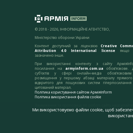
© 2018 - 2026, ІНФОРМАЦІЙНЕ АГЕНТСТВО,
Міністерство оборони України
Контент доступний за ліцензією
Creative Comm
Attribution 4.0 International license
якщо 
зазначено інше.
При використанні контенту з сайту АрміяInf
посилання на
armyinform.com.ua
обов’язкове. 
суб’єктів у сфері онлайн-медіа обов’язкови
розміщення у першому абзаці матеріалу прямого
відкритого для пошукових систем гіперпосилання
цитований матеріал.
Політика користування сайтом АрміяInform
Політика використання файлів cookie
Зауваження та пропозиції по роботі сайту надсилайте
Ми використовуємо файли cookie, щоб забезпе
адресу:
webmaster@armyinform.com.ua
використанн