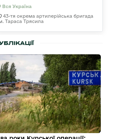
Вся Україна
43-тя окрема артилерійська бригада
ім. Тараса Трясила
УБЛІКАЦІЇ
ва роки Курської операції: