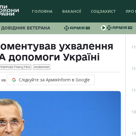
ГОЛОВНА
ВАКАНСІЇ
СОЦЗАХИСТ
ПРО 
ДОВІДНИК ВЕТЕРАНА
коментував ухвалення
11
 допомоги Україні
ПІВРОБІТНИЦТВО
НОВИНИ
11
Слідкуйте за АрміяInform в Google
1
хв.
11
10
10