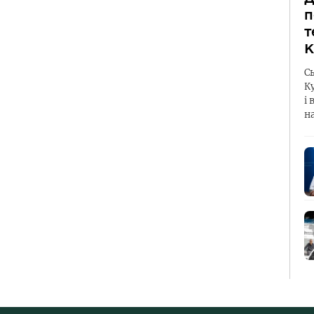
п
т
К
С
К
і 
н