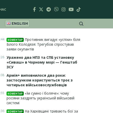
НАС
ENGLISH
:44
Противник вигадує «успіхи» біля
КОМЕНТАР
Білого Колодязя: Трегубов спростував
заяви окупантів
:26
Уражено два НПЗ та СПБ установку
«Сиваш» в Чорному морі — Генштаб
ЗСУ
:08
Армія+ виповнилося два роки:
застосунком користуються троє з
чотирьох військовослужбовців
:55
«Їм сумно і боляче»: чому
КОМЕНТАР
росіяни заздрять українській військовій
системі
:36
На Харківщині тривають бої за
КОМЕНТАР