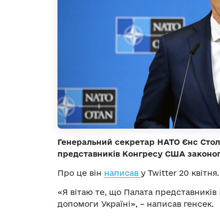
Генеральний секретар НАТО Єнс Сто
представників Конгресу США законоп
Про це він
написав
у Twitter 20 квітня
«Я вітаю те, що Палата представникі
допомоги Україні», – написав генсек.