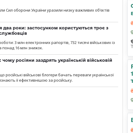
діли Сил оборони України уразили низку важливих об’єктів
 два роки: застосунком користуються троє з
ослужбовців
роботи: 3 млн електронних рапортів, 732 тисячі військових із
 понад 16 млн знижок.
: чому росіяни заздрять українській військовій
що російські військові блогери бачать переваги української
изнають її ефективнішою за російську.