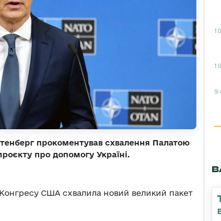
10
10
9:
лтенберг прокоментував схвалення Палатою
роєкту про допомогу Україні.
В
.
в Конгресу США схвалила новий великий пакет