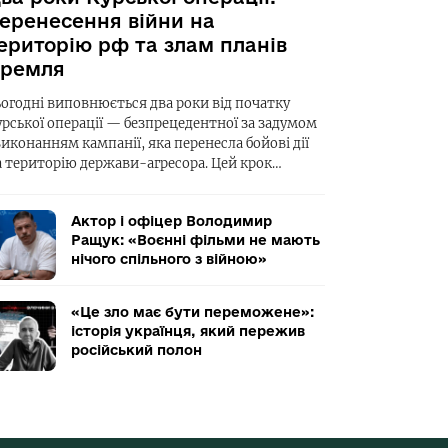
еренесення війни на
ериторію рф та злам планів
ремля
ьогодні виповнюється два роки від початку
урської операції — безпрецедентної за задумом
виконанням кампанії, яка перенесла бойові дії
а територію держави-агресора. Цей крок…
Актор і офіцер Володимир
Ращук: «Воєнні фільми не мають
нічого спільного з війною»
«Це зло має бути переможене»:
історія українця, який пережив
російський полон