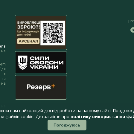
pr
ons
не
orm
Для
м є
 та
 на
 на
чити вам найкращий досвід роботи на нашому сайті. Продовжу
я файлів cookie. Детальніше про
політику використання фай
Погоджуюсь