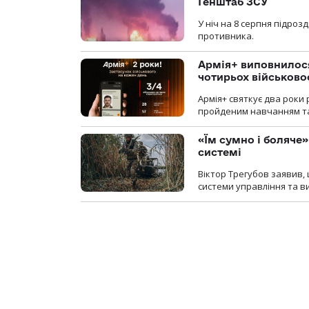
Генштаб ЗСУ
У ніч на 8 серпня підроз
противника.
Армія+ виповнилося
чотирьох військов
Армія+ святкує два роки 
пройденим навчанням та
«Їм сумно і боляче»
системі
Віктор Трегубов заявив, 
системи управління та в