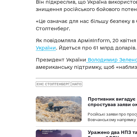
Він підкреслив, що Україна використ
знищення російського бойового потен
«Це означає для нас більшу безпеку в 
Столтенберг.
Як повідомляла АрміяInform, 20 квіт
України
. Йдеться про 61 млрд доларів
Президент України
Володимир Зеленс
американську підтримку, щоб «наблиз
ЄНС СТОЛТЕНБЕРГ
НАТО
Противник вигадує 
спростував заяви о
Російські заяви про про
Вовчанському напрямку о
Уражено два НПЗ та