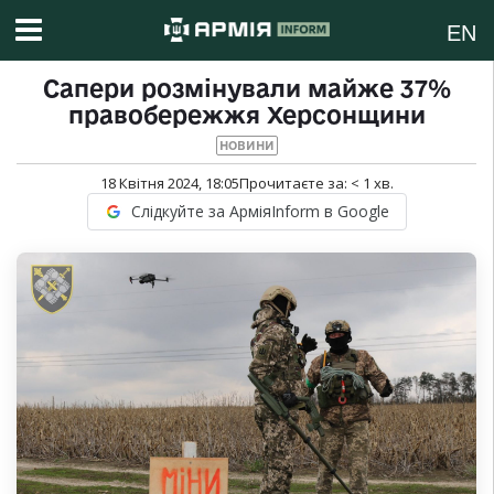
EN
Сапери розмінували майже 37%
правобережжя Херсонщини
НОВИНИ
18 Квітня 2024, 18:05
Прочитаєте за:
< 1
хв.
Слідкуйте за АрміяInform в Google