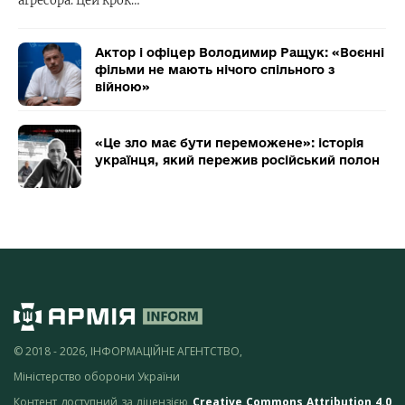
агресора. Цей крок…
Актор і офіцер Володимир Ращук: «Воєнні
фільми не мають нічого спільного з
війною»
«Це зло має бути переможене»: історія
українця, який пережив російський полон
© 2018 - 2026, ІНФОРМАЦІЙНЕ АГЕНТСТВО,
Міністерство оборони України
Контент доступний за ліцензією
Creative Commons Attribution 4.0