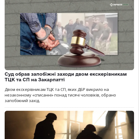
Суд обрав запобіжні заходи двом екскерівникам
ТЦК та СП на Закарпатті
Двом екскерівникам ТЦК та СП, яких ДБР викрило на
незаконному «списанні» понад тисячі чоловіків, обрано
запобіжний захід.