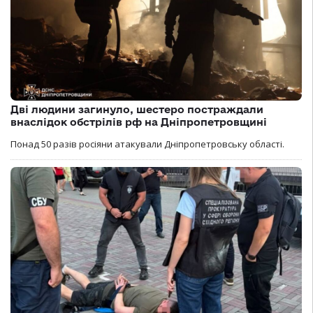
Дві людини загинуло, шестеро постраждали
внаслідок обстрілів рф на Дніпропетровщині
Понад 50 разів росіяни атакували Дніпропетровську області.