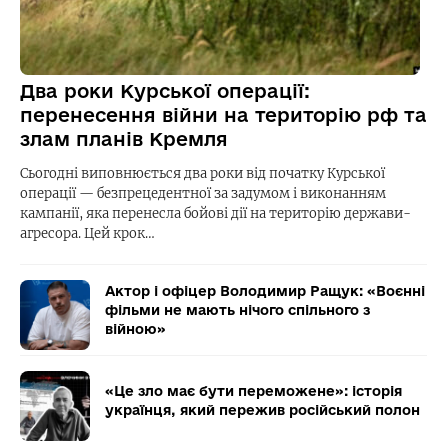
Два роки Курської операції:
перенесення війни на територію рф та
злам планів Кремля
Сьогодні виповнюється два роки від початку Курської
операції — безпрецедентної за задумом і виконанням
кампанії, яка перенесла бойові дії на територію держави-
агресора. Цей крок…
Актор і офіцер Володимир Ращук: «Воєнні
фільми не мають нічого спільного з
війною»
«Це зло має бути переможене»: історія
українця, який пережив російський полон