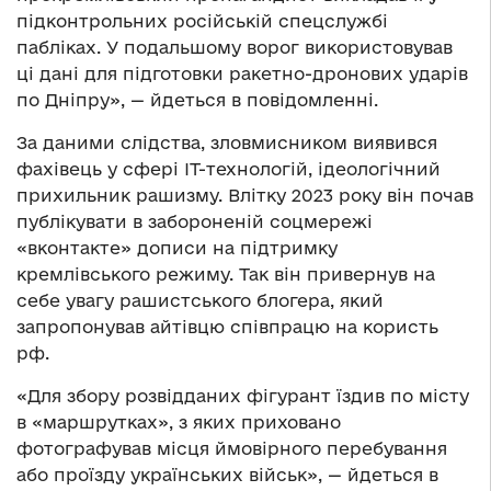
підконтрольних російській спецслужбі
пабліках. У подальшому ворог використовував
ці дані для підготовки ракетно-дронових ударів
по Дніпру», — йдеться в повідомленні.
За даними слідства, зловмисником виявився
фахівець у сфері IT-технологій, ідеологічний
прихильник рашизму. Влітку 2023 року він почав
публікувати в забороненій соцмережі
«вконтакте» дописи на підтримку
кремлівського режиму. Так він привернув на
себе увагу рашистського блогера, який
запропонував айтівцю співпрацю на користь
рф.
«Для збору розвідданих фігурант їздив по місту
в «маршрутках», з яких приховано
фотографував місця ймовірного перебування
або проїзду українських військ», — йдеться в