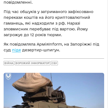
повідомленні.
Під час обшуків у затриманого зафіксовано
перекази коштів на його криптовалютний
гаманець, які надходили з рф. Наразі
зловмисник перебуває під вартою. Йому
загрожує до 12 років тюрми.
Як повідомляла АрміяInform, на Запоріжжі під
суд
піде
дезертир-шпигун.
ВІЙНА
ВОРОЖИЙ ІНФОРМАТОР
СБУ