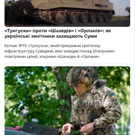
«Тунгуска» проти «Шахедів» і «Орланів»: як
українські зенітники захищають Суми
Екіпаж ЗРГК «Тунгуска», який прикриває критичну
інфраструктуру Сумщини, вже знищив понад 30 ворожих
повітряних цілей, зокрема «Шахеди» й «Орлани».