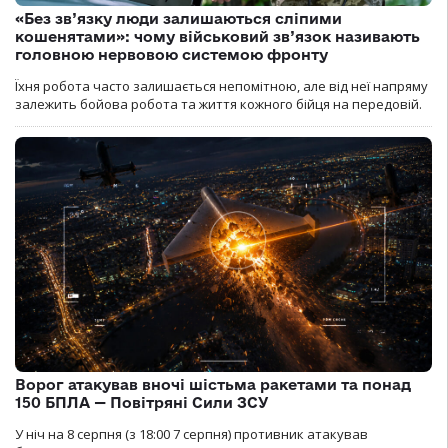
«Без зв’язку люди залишаються сліпими
кошенятами»: чому військовий зв’язок називають
головною нервовою системою фронту
Їхня робота часто залишається непомітною, але від неї напряму
залежить бойова робота та життя кожного бійця на передовій.
Ворог атакував вночі шістьма ракетами та понад
150 БПЛА — Повітряні Сили ЗСУ
У ніч на 8 серпня (з 18:00 7 серпня) противник атакував