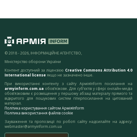
© 2018 - 2026, ІНФОРМАЦІЙНЕ АГЕНТСТВО,
Міністерство оборони України
Контент доступний за ліцензією
Creative Commons Attribution 4.0
International license
якщо не зазначено інше.
При використанні контенту з сайту АрміяInform посилання на
armyinform.com.ua
обов’язкове. Для суб’єктів у сфері онлайн-медіа
обов’язковим є розміщення у першому абзаці матеріалу прямого та
відкритого для пошукових систем гіперпосилання на цитований
матеріал.
Політика користування сайтом АрміяInform
Політика використання файлів cookie
Зауваження та пропозиції по роботі сайту надсилайте на адресу:
webmaster@armyinform.com.ua