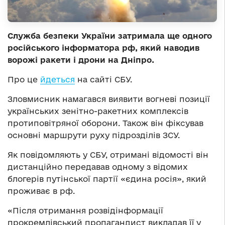
Служба безпеки України затримала ще одного
російського інформатора рф, який наводив
ворожі ракети і дрони на Дніпро.
Про це
йдеться
на сайті СБУ.
Зловмисник намагався виявити вогневі позиції
українських зенітно-ракетних комплексів
протиповітряної оборони. Також він фіксував
основні маршрути руху підрозділів ЗСУ.
Як повідомляють у СБУ, отримані відомості він
дистанційно передавав одному з відомих
блогерів путінської партії «єдина росія», який
проживає в рф.
«Після отримання розвідінформації
прокремлівський пропагандист викладав її у