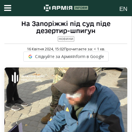
EN
На Запоріжжі під суд піде
дезертир-шпигун
НОВИНИ
16 Квітня 2024, 15:02
Прочитаєте за:
< 1
хв.
Слідкуйте за АрміяInform в Google