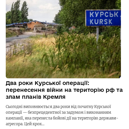
Два роки Курської операції:
перенесення війни на територію рф та
злам планів Кремля
Сьогодні виповнюється два роки від початку Курської
операції — безпрецедентної за задумом і виконанням
кампанії, яка перенесла бойові дії на територію держави-
агресора. Цей крок…