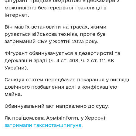
фігурант придбав бездротові відеокамери з
можливістю безперервної трансляції в
інтернет.
Він мав їх встановити на трасах, якими
рухається військова техніка, проте був
затриманий СБУ у жовтні 2023 року.
Фігурант обвинувачується в дезертирстві та
державній зраді (ч. 4 ст. 408, ч. 2 ст. 111 КК
України).
Санкція статей передбачає покарання у вигляді
довічного позбавлення волі з конфіскацією
майна.
Обвинувальний акт направлено до суду.
Як повідомляла АрміяInform, у Херсоні
затримали таксиста-шпигуна
.