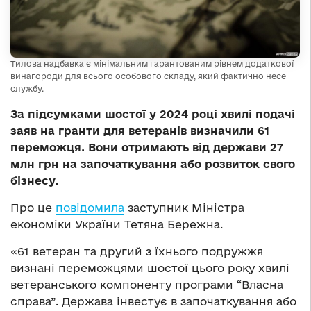
Тилова надбавка є мінімальним гарантованим рівнем додаткової
винагороди для всього особового складу, який фактично несе
службу.
За підсумками шостої у 2024 році хвилі подачі
заяв на гранти для ветеранів визначили 61
переможця. Вони отримають від держави 27
млн грн на започаткування або розвиток свого
бізнесу.
Про це
повідомила
заступник Міністра
економіки України Тетяна Бережна.
«61 ветеран та другий з їхнього подружжя
визнані переможцями шостої цього року хвилі
ветеранського компоненту програми “Власна
справа”. Держава інвестує в започаткування або