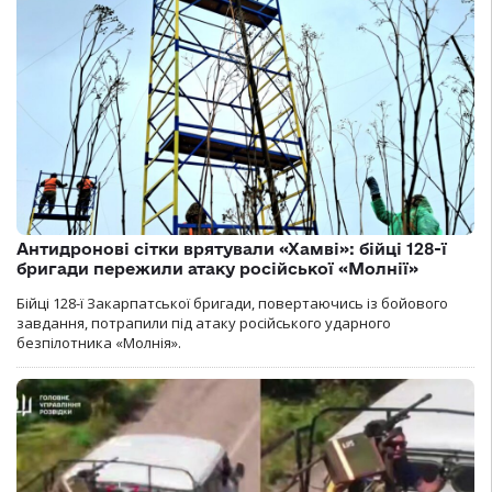
Антидронові сітки врятували «Хамві»: бійці 128-ї
бригади пережили атаку російської «Молнії»
Бійці 128-ї Закарпатської бригади, повертаючись із бойового
завдання, потрапили під атаку російського ударного
безпілотника «Молнія».