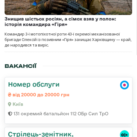
Знищив шістьох росіян, а сімох взяв у полон:
історія командира «Гіря»
Командир 3-ї мотопіхотної роти 43-ї окремої механізованої
бригади Олексій із позивним «Гіря» захищає Харківщину — край,
де народився та виріс.
ВАКАНСІЇ
Номер обслуги
від 20000 до 20000 грн
Київ
131 окремий батальйон 112 ОБр Сил ТрО
Стpілець-зенітник,