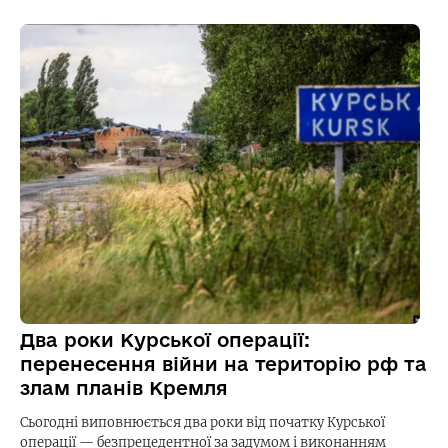
Два роки Курської операції:
перенесення війни на територію рф та
злам планів Кремля
Сьогодні виповнюється два роки від початку Курської
операції — безпрецедентної за задумом і виконанням