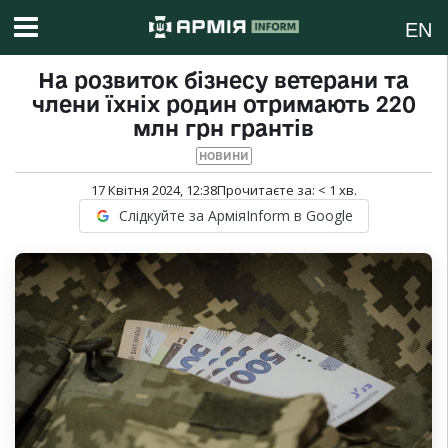
EN
На розвиток бізнесу ветерани та
члени їхніх родин отримають 220
млн грн грантів
НОВИНИ
17 Квітня 2024, 12:38
Прочитаєте за:
< 1
хв.
Слідкуйте за АрміяInform в Google