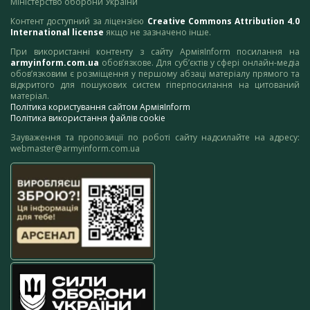
Міністерство оборони України
Контент доступний за ліцензією
Creative Commons Attribution 4.0
International license
якщо не зазначено інше.
При використанні контенту з сайту АрміяInform посилання на
armyinform.com.ua
обов’язкове. Для суб’єктів у сфері онлайн-медіа
обов’язковим є розміщення у першому абзаці матеріалу прямого та
відкритого для пошукових систем гіперпосилання на цитований
матеріал.
Політика користування сайтом АрміяInform
Політика використання файлів cookie
Зауваження та пропозиції по роботі сайту надсилайте на адресу:
webmaster@armyinform.com.ua