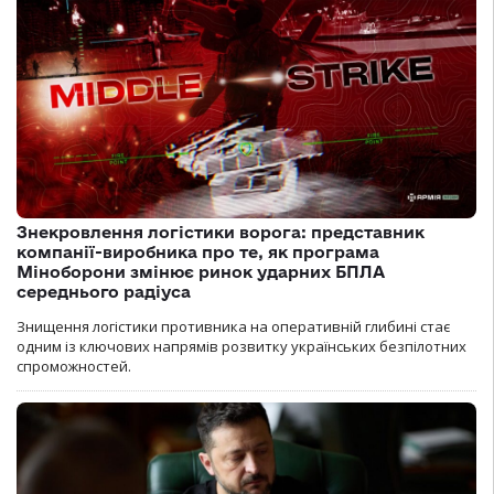
Знекровлення логістики ворога: представник
компанії-виробника про те, як програма
Міноборони змінює ринок ударних БПЛА
середнього радіуса
Знищення логістики противника на оперативній глибині стає
одним із ключових напрямів розвитку українських безпілотних
спроможностей.