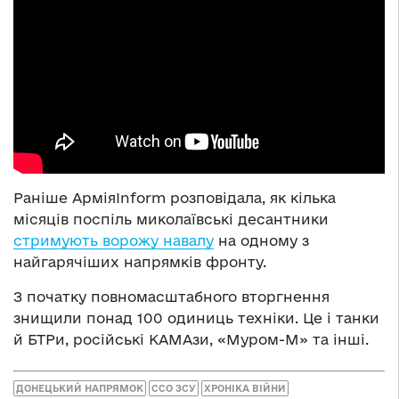
Раніше АрміяInform розповідала, як кілька
місяців поспіль миколаївські десантники
стримують ворожу навалу
на одному з
найгарячіших напрямків фронту.
З початку повномасштабного вторгнення
знищили понад 100 одиниць техніки. Це і танки
й БТРи, російські КАМАзи, «Муром-М» та інші.
ДОНЕЦЬКИЙ НАПРЯМОК
ССО ЗСУ
ХРОНІКА ВІЙНИ