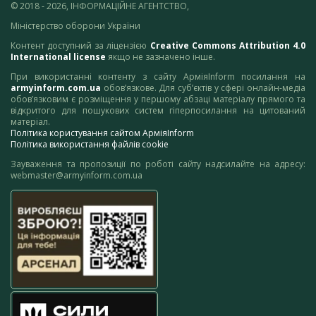
© 2018 - 2026, ІНФОРМАЦІЙНЕ АГЕНТСТВО,
Міністерство оборони України
Контент доступний за ліцензією
Creative Commons Attribution 4.0
International license
якщо не зазначено інше.
При використанні контенту з сайту АрміяInform посилання на
armyinform.com.ua
обов’язкове. Для суб’єктів у сфері онлайн-медіа
обов’язковим є розміщення у першому абзаці матеріалу прямого та
відкритого для пошукових систем гіперпосилання на цитований
матеріал.
Політика користування сайтом АрміяInform
Політика використання файлів cookie
Зауваження та пропозиції по роботі сайту надсилайте на адресу:
webmaster@armyinform.com.ua