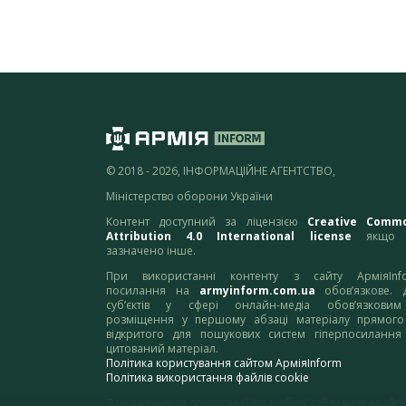
© 2018 - 2026, ІНФОРМАЦІЙНЕ АГЕНТСТВО,
Міністерство оборони України
Контент доступний за ліцензією
Creative Comm
Attribution 4.0 International license
якщо 
зазначено інше.
При використанні контенту з сайту АрміяInf
посилання на
armyinform.com.ua
обов’язкове. 
суб’єктів у сфері онлайн-медіа обов’язкови
розміщення у першому абзаці матеріалу прямого
відкритого для пошукових систем гіперпосилання
цитований матеріал.
Політика користування сайтом АрміяInform
Політика використання файлів cookie
Зауваження та пропозиції по роботі сайту надсилайте