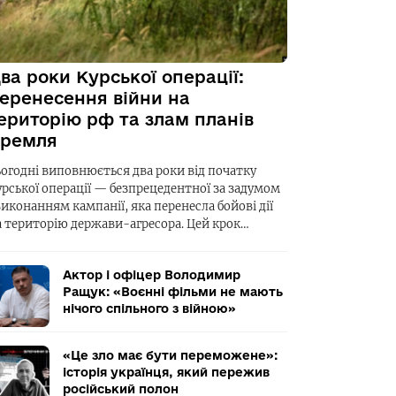
ва роки Курської операції:
еренесення війни на
ериторію рф та злам планів
ремля
ьогодні виповнюється два роки від початку
урської операції — безпрецедентної за задумом
виконанням кампанії, яка перенесла бойові дії
а територію держави-агресора. Цей крок…
Актор і офіцер Володимир
Ращук: «Воєнні фільми не мають
нічого спільного з війною»
«Це зло має бути переможене»:
історія українця, який пережив
російський полон