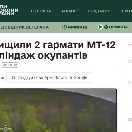
ГОЛОВНА
ВАКАНСІЇ
СОЦЗАХИСТ
ПРО 
ДОВІДНИК ВЕТЕРАНА
ищили 2 гармати МТ-12
7:
бліндаж окупантів
6:
НОВИНИ
Слідкуйте за АрміяInform в Google
1
хв.
6:
20