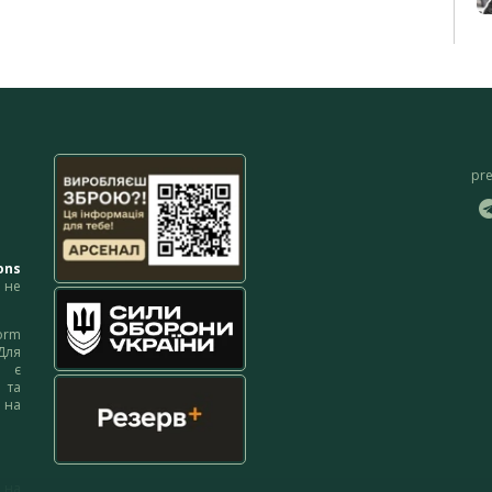
pr
ons
не
orm
Для
м є
 та
 на
 на