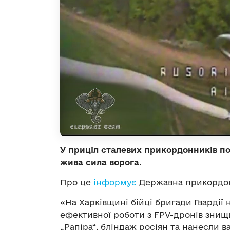
У приціл сталевих прикордонників по
жива сила ворога.
Про це
інформує
Державна прикордон
«На Харківщині бійці бригади Гвардії 
ефективної роботи з FPV-дронів знищ
„Рапіра“, бліндаж росіян та нанесли 