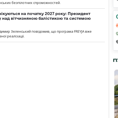
нських безпілотних спроможностей.
чікуються на початку 2027 року: Президент
у над вітчизняною балістикою та системою
димир Зеленський повідомив, що програма FREYJA вже
ної реалізації.
П