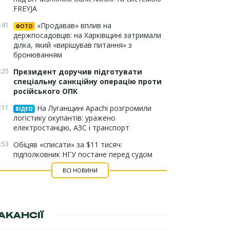
FREYJA
:41
«Продавав» вплив на
ФОТО
держпосадовців: на Харківщині затримали
ділка, який «вирішував питання» з
бронюванням
:25
Президент доручив підготувати
спеціальну санкційну операцію проти
російського ОПК
:11
На Луганщині Apachi розгромили
ВІДЕО
логістику окупантів: уражено
електростанцію, АЗС і транспорт
:53
Обіцяв «списати» за $11 тисяч:
підполковник НГУ постане перед судом
ВСІ НОВИНИ
АКАНСІЇ