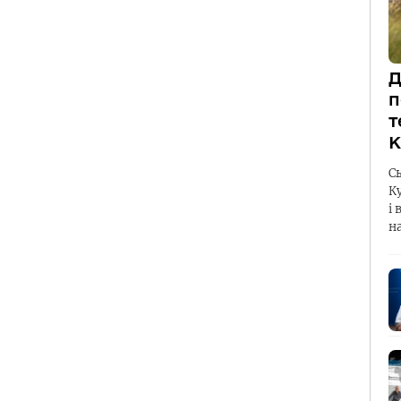
Д
п
т
К
С
К
і 
н