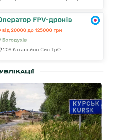
Оператор FPV-дронів
від 20000 до 125000 грн
Богодухів
209 батальйон Сил ТрО
УБЛІКАЦІЇ