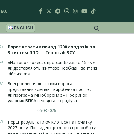
НАС
ENGLISH
35
Ворог втратив понад 1200 солдатів та
3 систем ППО — Генштаб ЗСУ
58
«На трьох колесах проїхав близько 15 км»:
як доставляють життєво необхідні вантажі
військовим
37
Знекровлення логістики ворога:
представник компанії-виробника про те,
як програма Міноборони змінює ринок
ударних БПЛА середнього радіуса
06.08.2026
:51
Перші результати очікуються на початку
2027 року: Президент розповів про роботу
над вітчизняною балістикою та системою