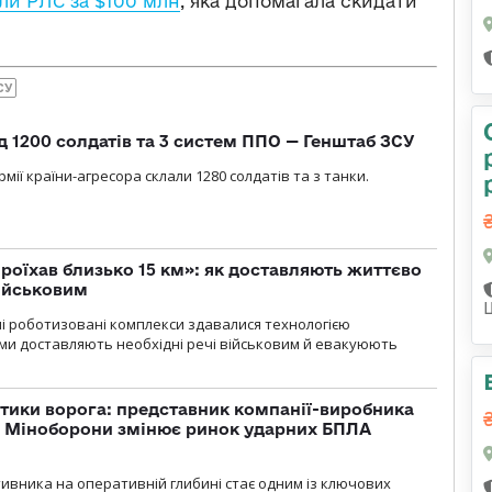
и РЛС за $100 млн
, яка допомагала скидати
СУ
д 1200 солдатів та 3 систем ППО — Генштаб ЗСУ
мії країни-агресора склали 1280 солдатів та з танки.
проїхав близько 15 км»: як доставляють життєво
військовим
ні роботизовані комплекси здавалися технологією
ми доставляють необхідні речі військовим й евакуюють
тики ворога: представник компанії-виробника
а Міноборони змінює ринок ударних БПЛА
ивника на оперативній глибині стає одним із ключових