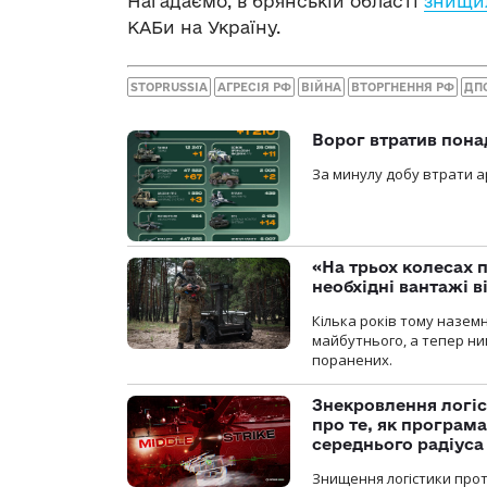
Нагадаємо, в брянській області
знищил
КАБи на Україну.
STOPRUSSIA
АГРЕСІЯ РФ
ВІЙНА
ВТОРГНЕННЯ РФ
ДП
Ворог втратив пона
За минулу добу втрати ар
«На трьох колесах 
необхідні вантажі 
Кілька років тому назем
майбутнього, а тепер ни
поранених.
Знекровлення логіс
про те, як програм
середнього радіуса
Знищення логістики прот