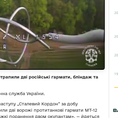
20
20
20
19
трапили дві російські гармати, бліндаж та
на служба України.
наступу „Сталевий Кордон“ за добу
В
или дві ворожі протитанкові гармати МТ-12
важкі поранення двом окупантам», — йдеться