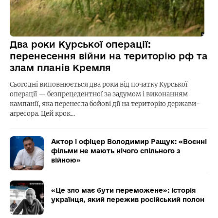
Два роки Курської операції:
перенесення війни на територію рф та
злам планів Кремля
Сьогодні виповнюється два роки від початку Курської
операції — безпрецедентної за задумом і виконанням
кампанії, яка перенесла бойові дії на територію держави-
агресора. Цей крок…
Актор і офіцер Володимир Ращук: «Воєнні
фільми не мають нічого спільного з
війною»
«Це зло має бути переможене»: історія
українця, який пережив російський полон