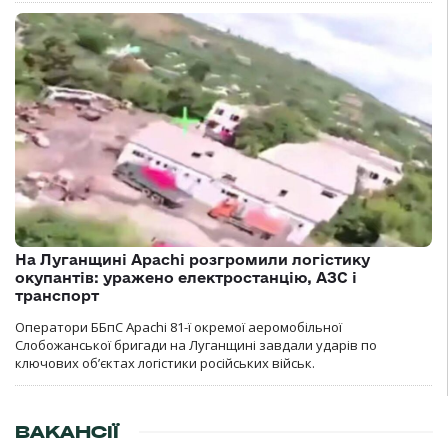
На Луганщині Apachi розгромили логістику
окупантів: уражено електростанцію, АЗС і
транспорт
Оператори ББпС Apachi 81-ї окремої аеромобільної
Слобожанської бригади на Луганщині завдали ударів по
ключових об’єктах логістики російських військ.
ВАКАНСІЇ