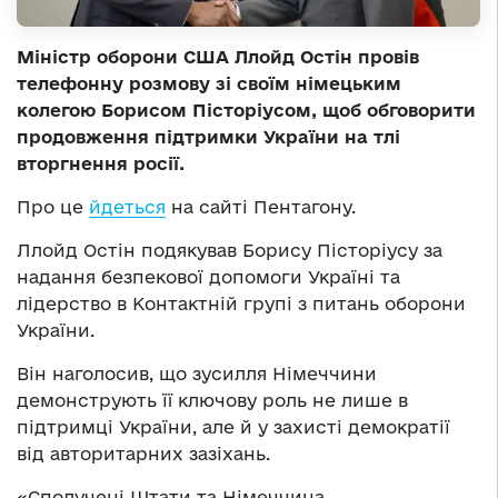
Міністр оборони США Ллойд Остін провів
телефонну розмову зі своїм німецьким
колегою Борисом Пісторіусом, щоб обговорити
продовження підтримки України на тлі
вторгнення росії.
Про це
йдеться
на сайті Пентагону.
Ллойд Остін подякував Борису Пісторіусу за
надання безпекової допомоги Україні та
лідерство в Контактній групі з питань оборони
України.
Він наголосив, що зусилля Німеччини
демонструють її ключову роль не лише в
підтримці України, але й у захисті демократії
від авторитарних зазіхань.
«Сполучені Штати та Німеччина