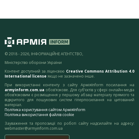
© 2018 - 2026, ІНФОРМАЦІЙНЕ АГЕНТСТВО,
Міністерство оборони України
Контент доступний за ліцензією
Creative Commons Attribution 4.0
International license
якщо не зазначено інше.
При використанні контенту з сайту АрміяInform посилання на
armyinform.com.ua
обов’язкове. Для суб’єктів у сфері онлайн-медіа
обов’язковим є розміщення у першому абзаці матеріалу прямого та
відкритого для пошукових систем гіперпосилання на цитований
матеріал.
Політика користування сайтом АрміяInform
Політика використання файлів cookie
Зауваження та пропозиції по роботі сайту надсилайте на адресу:
webmaster@armyinform.com.ua