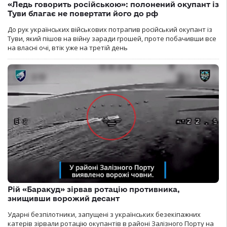
«Ледь говорить російською»: полонений окупант із
Туви благає не повертати його до рф
До рук українських військових потрапив російський окупант із
Туви, який пішов на війну заради грошей, проте побачивши все
на власні очі, втік уже на третій день
Рій «Баракуд» зірвав ротацію противника,
знищивши ворожий десант
Ударні безпілотники, запущені з українських безекіпажних
катерів зірвали ротацію окупантів в районі Залізного Порту на