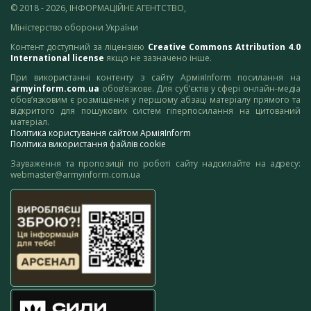
© 2018 - 2026, ІНФОРМАЦІЙНЕ АГЕНТСТВО,
Міністерство оборони України
Контент доступний за ліцензією
Creative Commons Attribution 4.0
International license
якщо не зазначено інше.
При використанні контенту з сайту АрміяInform посилання на
armyinform.com.ua
обов’язкове. Для суб’єктів у сфері онлайн-медіа
обов’язковим є розміщення у першому абзаці матеріалу прямого та
відкритого для пошукових систем гіперпосилання на цитований
матеріал.
Політика користування сайтом АрміяInform
Політика використання файлів cookie
Зауваження та пропозиції по роботі сайту надсилайте на адресу:
webmaster@armyinform.com.ua