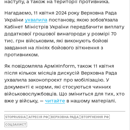
наступу, а також на території противника.
Нагадаємо, 11 квітня 2024 року Верховна Рада
України
ухвалила
постанову, якою зобов’язала
Кабінет Міністрів України передбачити виплату
додаткової грошової винагороди у розмірі 70
тис. грн військовим, які виконують бойові
завдання на лініях бойового зіткнення з
противником.
Як повідомляла АрміяInform, також 11 квітня
після кількох місяців дискусій Верховна Рада
ухвалила законопроєкт про мобілізацію. У
документі є норми, які стосуються чинних
військовослужбовців. Що зміниться для тих, хто
вже у війську, —
читайте
в нашому матеріалі.
STOPRUSSIA
АГРЕСІЯ РФ
ВЕРХОВНА РАДА
ВТОРГНЕННЯ РФ
СОЦЗАХИСТ