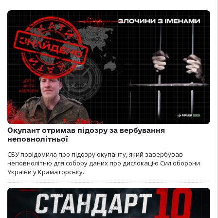
Окупант отримав підозру за вербування
неповнолітньої
СБУ повідомила про підозру окупанту, який завербував
неповнолітню для собору даних про дислокацію Сил оборони
України у Краматорську.