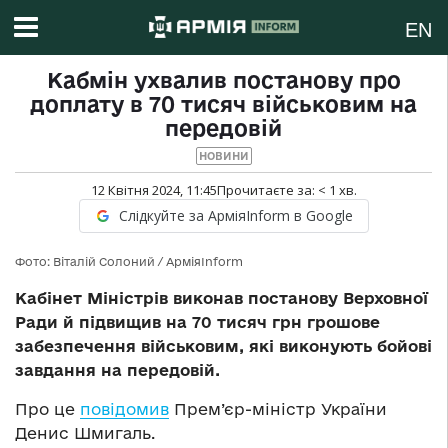
EN
Кабмін ухвалив постанову про
доплату в 70 тисяч військовим на
передовій
НОВИНИ
12 Квітня 2024, 11:45
Прочитаєте за:
< 1
хв.
Слідкуйте за АрміяInform в Google
Фото: Віталій Солоний / АрміяInform
Кабінет Міністрів виконав постанову Верховної
Ради й підвищив на 70 тисяч грн грошове
забезпечення військовим, які виконують бойові
завдання на передовій.
Про це
повідомив
Прем’єр-міністр України
Денис Шмигаль.