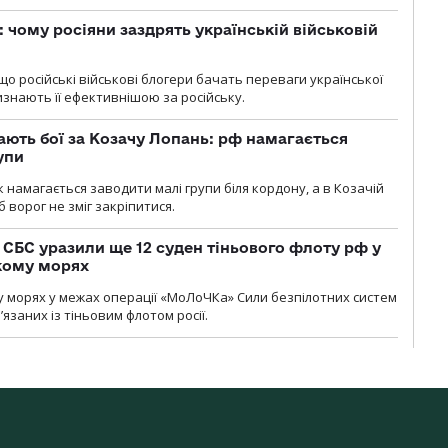
: чому росіяни заздрять українській військовій
що російські військові блогери бачать переваги української
изнають її ефективнішою за російську.
ають бої за Козачу Лопань: рф намагається
упи
 намагається заводити малі групи біля кордону, а в Козачій
 ворог не зміг закріпитися.
СБС уразили ще 12 суден тіньового флоту рф у
кому морях
 морях у межах операції «МоЛоЧКа» Сили безпілотних систем
’язаних із тіньовим флотом росії.