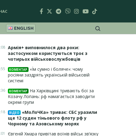
НАС
ENGLISH
:08
Армія+ виповнилося два роки:
застосунком користуються троє з
чотирьох військовослужбовців
:55
«Їм сумно і боляче»: чому
КОМЕНТАР
росіяни заздрять українській військовій
системі
:36
На Харківщині тривають бої за
КОМЕНТАР
Козачу Лопань: рф намагається заводити
окремі групи
:18
«МоЛоЧКа» триває: СБС уразили
ВІДЕО
ще 12 суден тіньового флоту рф у
Чорному та Азовському морях
:01
Євгеній Хмара привітав воїнів військ зв’язку