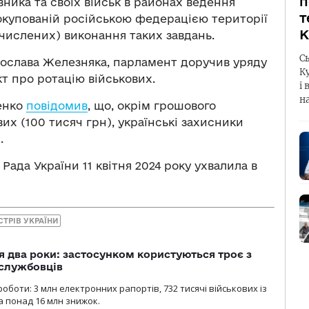
п
вника та своїх військ в районах ведення
т
 окупованій російською федерацією території
К
бчислених) виконання таких завдань.
С
ослава Железняка, парламент доручив уряду
К
т про ротацію військових.
і 
н
енко
повідомив
, що, окрім грошового
вих (100 тисяч грн), українські захисники
.
Рада України 11 квітня 2024 року ухвалила в
СТРІВ УКРАЇНИ
 два роки: застосунком користуються троє з
ослужбовців
роботи: 3 млн електронних рапортів, 732 тисячі військових із
 понад 16 млн знижок.