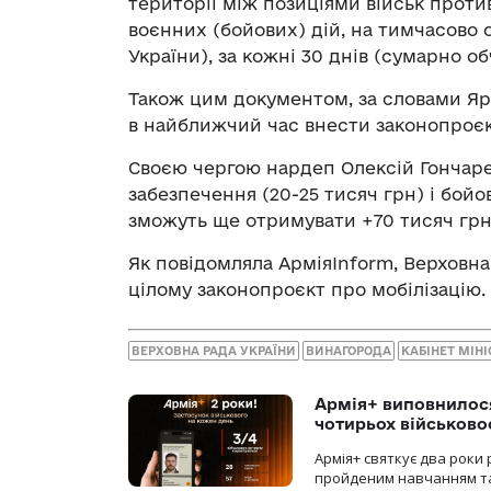
території між позиціями військ проти
воєнних (бойових) дій, на тимчасово
України), за кожні 30 днів (сумарно о
Також цим документом, за словами Яр
в найближчий час внести законопроєк
Своєю чергою нардеп Олексій Гончар
забезпечення (20-25 тисяч грн) і бойо
зможуть ще отримувати +70 тисяч грн
Як повідомляла АрміяInform, Верховна 
цілому законопроєкт про мобілізацію.
ВЕРХОВНА РАДА УКРАЇНИ
ВИНАГОРОДА
КАБІНЕТ МІНІ
Армія+ виповнилося
чотирьох військов
Армія+ святкує два роки 
пройденим навчанням та