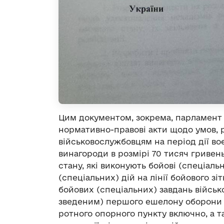
Цим документом, зокрема, парламент 
нормативно-правові акти щодо умов, р
військовослужбовцям на період дії во
винагороди в розмірі 70 тисяч гривен
стану, які виконують бойові (спеціаль
(спеціальних) дій на лінії бойового з
бойових (спеціальних) завдань війсь
зведеним) першого ешелону оборони а
ротного опорного пункту включно, а т