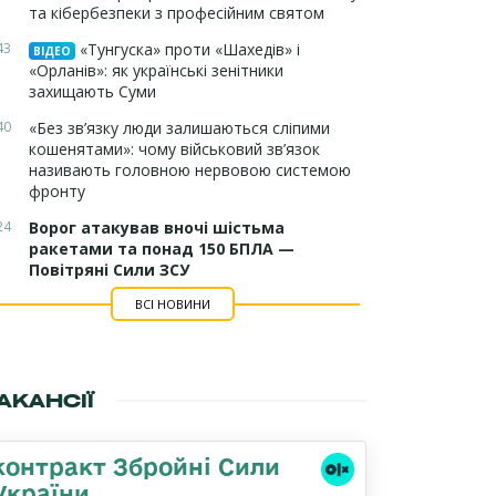
та кібербезпеки з професійним святом
43
«Тунгуска» проти «Шахедів» і
ВІДЕО
«Орланів»: як українські зенітники
захищають Суми
40
«Без зв’язку люди залишаються сліпими
кошенятами»: чому військовий зв’язок
називають головною нервовою системою
фронту
24
Ворог атакував вночі шістьма
ракетами та понад 150 БПЛА —
Повітряні Сили ЗСУ
ВСІ НОВИНИ
АКАНСІЇ
контракт Збройні Сили
України