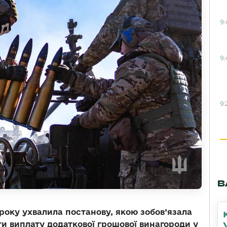
9:
9:
9:
В
 року ухвалила постанову, якою зобов’язала
ти виплату додаткової грошової винагороди у