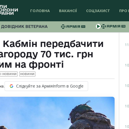
ГОЛОВНА
ВАКАНСІЇ
СОЦЗАХИСТ
ПРО 
ДОВІДНИК ВЕТЕРАНА
а Кабмін передбачити
11
городу 70 тис. грн
им на фронті
10
І НОВИНИ
НОВИНИ
10
Слідкуйте за АрміяInform в Google
хв.
10
10