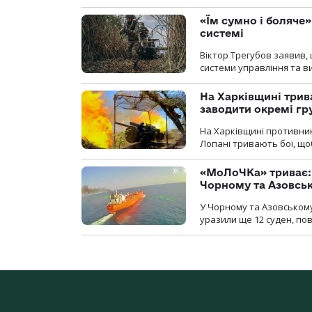
«Їм сумно і боляче»
системі
Віктор Трегубов заявив, 
системи управління та в
На Харківщині трив
заводити окремі гр
На Харківщині противник
Лопані тривають бої, щоб
«МоЛоЧКа» триває: 
Чорному та Азовсь
У Чорному та Азовському
уразили ще 12 суден, пов