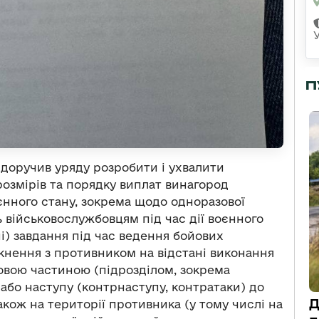
П
доручив уряду розробити і ухвалити
озмірів та порядку виплат винагород
єнного стану, зокрема щодо одноразової
ь військовослужбовцям під час дії воєнного
ні) завдання під час ведення бойових
іткнення з противником на відстані виконання
ковою частиною (підрозділом, зокрема
бо наступу (контрнаступу, контратаки) до
Д
акож на території противника (у тому числі на