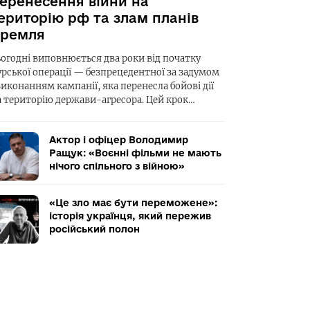
еренесення війни на
ериторію рф та злам планів
ремля
ьогодні виповнюється два роки від початку
урської операції — безпрецедентної за задумом
виконанням кампанії, яка перенесла бойові дії
а територію держави-агресора. Цей крок…
Актор і офіцер Володимир
Ращук: «Воєнні фільми не мають
нічого спільного з війною»
«Це зло має бути переможене»:
історія українця, який пережив
російський полон