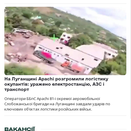
На Луганщині Apachi розгромили логістику
окупантів: уражено електростанцію, АЗС і
транспорт
Оператори ББпС Apachi 81-ї окремої аеромобільної
Слобожанської бригади на Луганщині завдали ударів по
ключових об’єктах логістики російських військ.
ВАКАНСІЇ