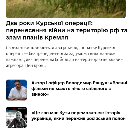
Два роки Курської операції:
перенесення війни на територію рф та
злам планів Кремля
Сьогодні виповнюється два роки від початку Курської
операції — безпрецедентної за задумом і виконанням
кампанії, яка перенесла бойові дії на територію держави-
агресора. Цей крок…
Актор і офіцер Володимир Ращук: «Воєнні
фільми не мають нічого спільного з
війною»
«Це зло має бути переможене»: історія
українця, який пережив російський полон