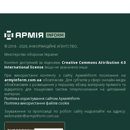
© 2018 - 2026, ІНФОРМАЦІЙНЕ АГЕНТСТВО,
Міністерство оборони України
Контент доступний за ліцензією
Creative Commons Attribution 4.0
International license
якщо не зазначено інше.
При використанні контенту з сайту АрміяInform посилання на
armyinform.com.ua
обов’язкове. Для суб’єктів у сфері онлайн-медіа
обов’язковим є розміщення у першому абзаці матеріалу прямого та
відкритого для пошукових систем гіперпосилання на цитований
матеріал.
Політика користування сайтом АрміяInform
Політика використання файлів cookie
Зауваження та пропозиції по роботі сайту надсилайте на адресу:
webmaster@armyinform.com.ua