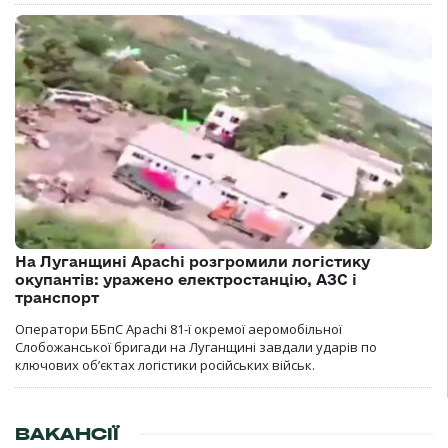
На Луганщині Apachi розгромили логістику
окупантів: уражено електростанцію, АЗС і
транспорт
Оператори ББпС Apachi 81-ї окремої аеромобільної
Слобожанської бригади на Луганщині завдали ударів по
ключових об’єктах логістики російських військ.
ВАКАНСІЇ