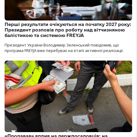
Перші результати очікуються на початку 2027 року:
Президент розповів про роботу над вітчизняною
балістикою та системою FREYJA
Президент України Володимир Зеленський повідомив, що
програма FREYJA вже перебуває на етапі активної реалізації.
«Продавав» вплив на держпосадовців: на