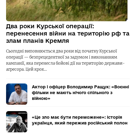
Два роки Курської операції:
перенесення війни на територію рф та
злам планів Кремля
Сьогодні виповнюється два роки від початку Курської
операції — безпрецедентної за задумом і виконанням
кампанії, яка перенесла бойові дії на територію держави-
агресора. Цей крок…
Актор і офіцер Володимир Ращук: «Воєнні
фільми не мають нічого спільного з
війною»
«Це зло має бути переможене»: історія
українця, який пережив російський полон