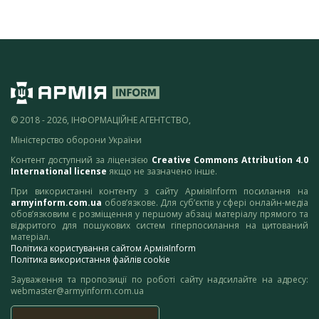
© 2018 - 2026, ІНФОРМАЦІЙНЕ АГЕНТСТВО,
Міністерство оборони України
Контент доступний за ліцензією
Creative Commons Attribution 4.0
International license
якщо не зазначено інше.
При використанні контенту з сайту АрміяInform посилання на
armyinform.com.ua
обов’язкове. Для суб’єктів у сфері онлайн-медіа
обов’язковим є розміщення у першому абзаці матеріалу прямого та
відкритого для пошукових систем гіперпосилання на цитований
матеріал.
Політика користування сайтом АрміяInform
Політика використання файлів cookie
Зауваження та пропозиції по роботі сайту надсилайте на адресу:
webmaster@armyinform.com.ua