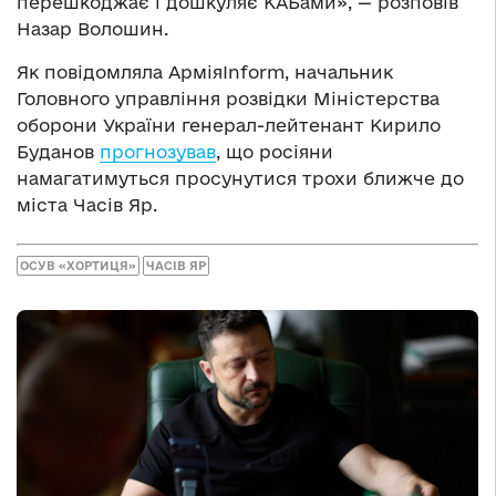
перешкоджає і дошкуляє КАБами», — розповів
Назар Волошин.
Як повідомляла АрміяInform, начальник
Головного управління розвідки Міністерства
оборони України генерал-лейтенант Кирило
Буданов
прогнозував
, що росіяни
намагатимуться просунутися трохи ближче до
міста Часів Яр.
ОСУВ «ХОРТИЦЯ»
ЧАСІВ ЯР