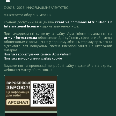
© 2018 - 2026, ІНФОРМАЦІЙНЕ АГЕНТСТВО,
Міністерство оборони України
Контент доступний за ліцензією
Creative Commons Attribution 4.0
International license
якщо не зазначено інше.
При використанні контенту з сайту АрміяInform посилання на
armyinform.com.ua
обов’язкове. Для суб’єктів у сфері онлайн-медіа
обов’язковим є розміщення у першому абзаці матеріалу прямого та
відкритого для пошукових систем гіперпосилання на цитований
матеріал.
Політика користування сайтом АрміяInform
Політика використання файлів cookie
Зауваження та пропозиції по роботі сайту надсилайте на адресу:
webmaster@armyinform.com.ua