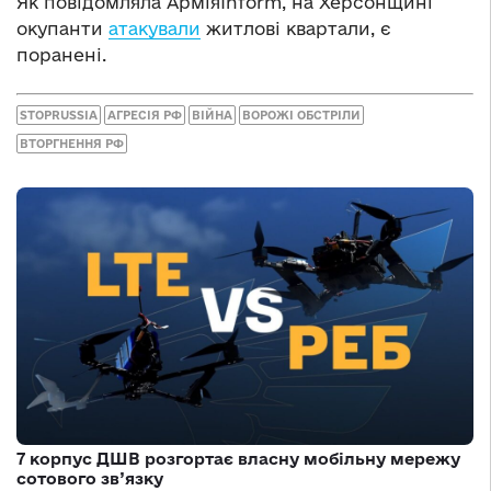
Як повідомляла АрміяInform, на Херсонщині
окупанти
атакували
житлові квартали, є
поранені.
STOPRUSSIA
АГРЕСІЯ РФ
ВІЙНА
ВОРОЖІ ОБСТРІЛИ
ВТОРГНЕННЯ РФ
7 корпус ДШВ розгортає власну мобільну мережу
сотового зв’язку