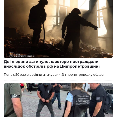
Дві людини загинуло, шестеро постраждали
внаслідок обстрілів рф на Дніпропетровщині
Понад 50 разів росіяни атакували Дніпропетровську області.