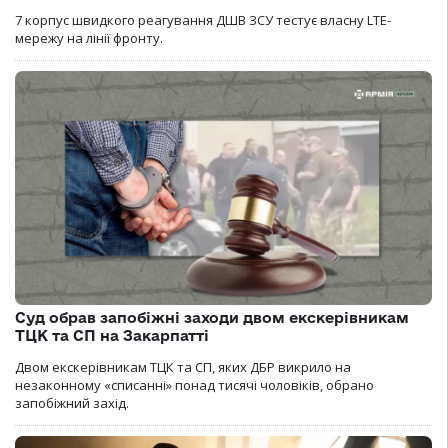
7 корпус швидкого реагування ДШВ ЗСУ тестує власну LTE-
мережу на лінії фронту.
Суд обрав запобіжні заходи двом екскерівникам
ТЦК та СП на Закарпатті
Двом екскерівникам ТЦК та СП, яких ДБР викрило на
незаконному «списанні» понад тисячі чоловіків, обрано
запобіжний захід.