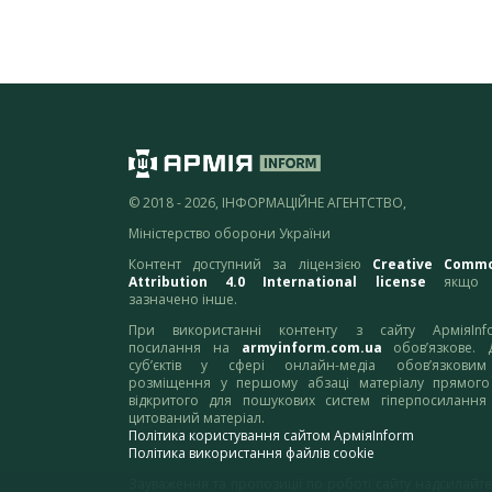
© 2018 - 2026, ІНФОРМАЦІЙНЕ АГЕНТСТВО,
Міністерство оборони України
Контент доступний за ліцензією
Creative Comm
Attribution 4.0 International license
якщо 
зазначено інше.
При використанні контенту з сайту АрміяInf
посилання на
armyinform.com.ua
обов’язкове. 
суб’єктів у сфері онлайн-медіа обов’язкови
розміщення у першому абзаці матеріалу прямого
відкритого для пошукових систем гіперпосилання
цитований матеріал.
Політика користування сайтом АрміяInform
Політика використання файлів cookie
Зауваження та пропозиції по роботі сайту надсилайте