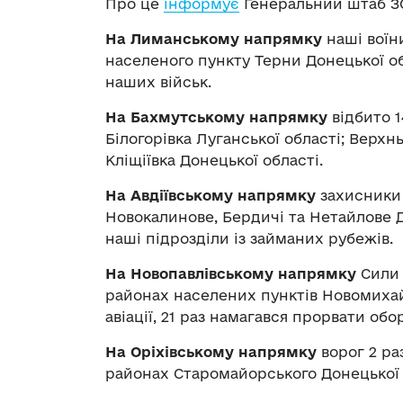
Про це
інформує
Генеральний штаб З
На Лиманському напрямку
наші воїни
населеного пункту Терни Донецької об
наших військ.
На Бахмутському напрямку
відбито 1
Білогорівка Луганської області; Верхнь
Кліщіївка Донецької області.
На Авдіївському напрямку
захисники 
Новокалинове, Бердичі та Нетайлове Д
наші підрозділи із займаних рубежів.
На Новопавлівському напрямку
Сили 
районах населених пунктів Новомихайл
авіації, 21 раз намагався прорвати об
На Оріхівському напрямку
ворог 2 ра
районах Старомайорського Донецької о