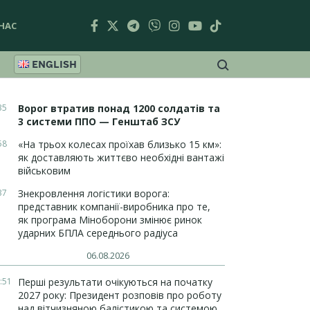
НАС
ENGLISH
35
Ворог втратив понад 1200 солдатів та
3 системи ППО — Генштаб ЗСУ
58
«На трьох колесах проїхав близько 15 км»:
як доставляють життєво необхідні вантажі
військовим
37
Знекровлення логістики ворога:
представник компанії-виробника про те,
як програма Міноборони змінює ринок
ударних БПЛА середнього радіуса
06.08.2026
:51
Перші результати очікуються на початку
2027 року: Президент розповів про роботу
над вітчизняною балістикою та системою