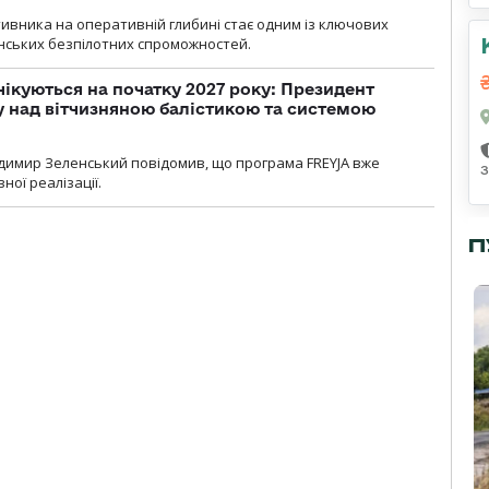
ивника на оперативній глибині стає одним із ключових
нських безпілотних спроможностей.
чікуються на початку 2027 року: Президент
у над вітчизняною балістикою та системою
димир Зеленський повідомив, що програма FREYJA вже
з
ної реалізації.
П