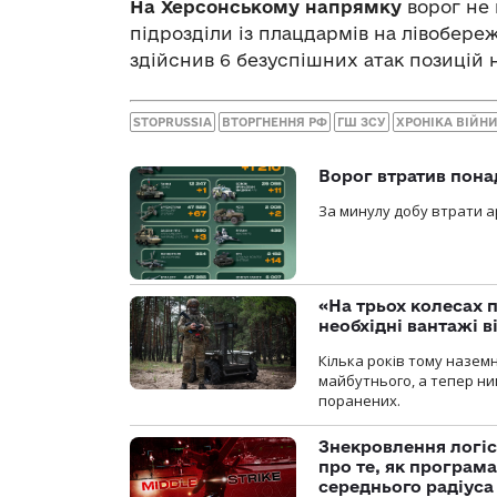
На Херсонському напрямку
ворог не 
підрозділи із плацдармів на лівобере
здійснив 6 безуспішних атак позицій 
STOPRUSSIA
ВТОРГНЕННЯ РФ
ГШ ЗСУ
ХРОНІКА ВІЙН
Ворог втратив пона
За минулу добу втрати ар
«На трьох колесах 
необхідні вантажі 
Кілька років тому назем
майбутнього, а тепер ни
поранених.
Знекровлення логіс
про те, як програм
середнього радіуса