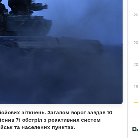
20
20
20
19
ойових зіткнень. Загалом ворог завдав 10
ійснив 71 обстріл з реактивних систем
ійськ та населених пунктах.
В