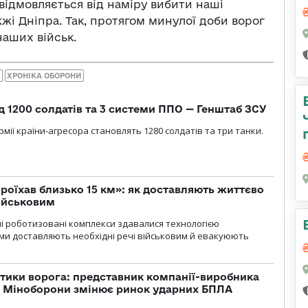
відмовляється від наміру вибити наші
жжі Дніпра. Так, протягом минулої доби ворог
наших військ.
И
ХРОНІКА ОБОРОНИ
д 1200 солдатів та 3 системи ППО — Генштаб ЗСУ
мії країни-агресора становлять 1280 солдатів та три танки.
проїхав близько 15 км»: як доставляють життєво
військовим
ні роботизовані комплекси здавалися технологією
ми доставляють необхідні речі військовим й евакуюють
тики ворога: представник компанії-виробника
а Міноборони змінює ринок ударних БПЛА