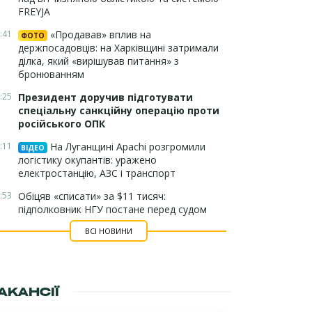
FREYJA
:41
«Продавав» вплив на
ФОТО
держпосадовців: на Харківщині затримали
ділка, який «вирішував питання» з
бронюванням
:25
Президент доручив підготувати
спеціальну санкційну операцію проти
російського ОПК
:11
На Луганщині Apachi розгромили
ВІДЕО
логістику окупантів: уражено
електростанцію, АЗС і транспорт
:53
Обіцяв «списати» за $11 тисяч:
підполковник НГУ постане перед судом
ВСІ НОВИНИ
АКАНСІЇ