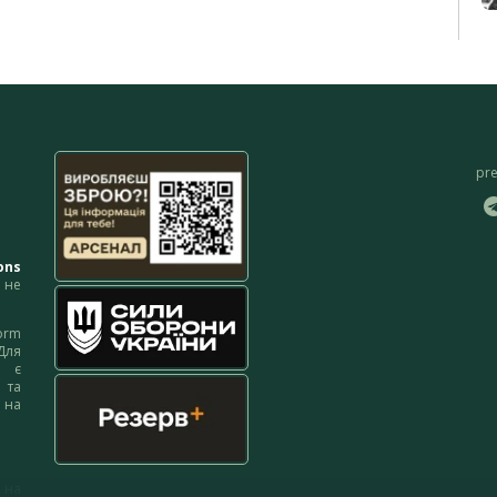
pr
ons
не
orm
Для
м є
 та
 на
 на