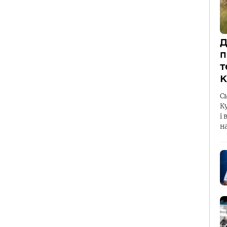
Д
п
т
К
С
К
і 
н