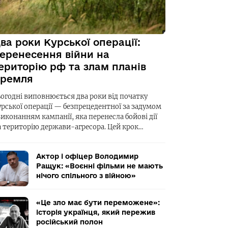
ва роки Курської операції:
еренесення війни на
ериторію рф та злам планів
ремля
ьогодні виповнюється два роки від початку
урської операції — безпрецедентної за задумом
виконанням кампанії, яка перенесла бойові дії
а територію держави-агресора. Цей крок…
Актор і офіцер Володимир
Ращук: «Воєнні фільми не мають
нічого спільного з війною»
«Це зло має бути переможене»:
історія українця, який пережив
російський полон