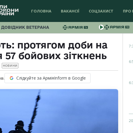
ГОЛОВНА
ВАКАНСІЇ
СОЦЗАХИСТ
ПРО 
ДОВІДНИК ВЕТЕРАНА
ть: протягом доби на
7:
 57 бойових зіткнень
6:
НОВИНИ
Слідкуйте за АрміяInform в Google
хв.
6:
20