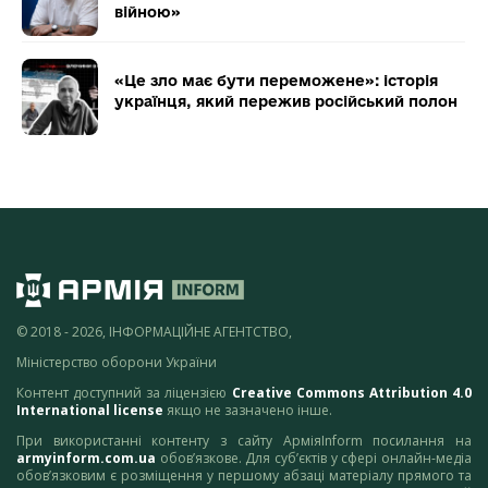
війною»
«Це зло має бути переможене»: історія
українця, який пережив російський полон
© 2018 - 2026, ІНФОРМАЦІЙНЕ АГЕНТСТВО,
Міністерство оборони України
Контент доступний за ліцензією
Creative Commons Attribution 4.0
International license
якщо не зазначено інше.
При використанні контенту з сайту АрміяInform посилання на
armyinform.com.ua
обов’язкове. Для суб’єктів у сфері онлайн-медіа
обов’язковим є розміщення у першому абзаці матеріалу прямого та