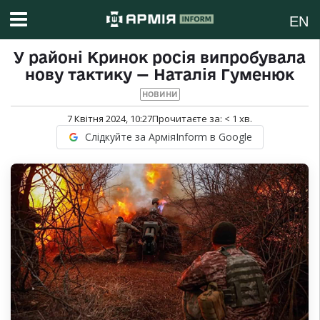
EN
У районі Кринок росія випробувала
нову тактику — Наталія Гуменюк
НОВИНИ
7 Квітня 2024, 10:27
Прочитаєте за:
< 1
хв.
Слідкуйте за АрміяInform в Google