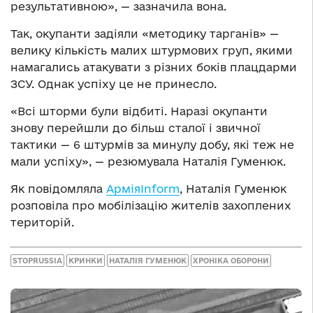
результативною», — зазначила вона.
Так, окупанти задіяли «методику тарганів» —
велику кількість малих штурмових груп, якими
намагались атакувати з різних боків плацдарми
ЗСУ. Однак успіху це не принесло.
«Всі шторми були відбиті. Наразі окупанти
знову перейшли до більш сталої і звичної
тактики — 6 штурмів за минулу добу, які теж не
мали успіху», — резюмувала Наталія Гуменюк.
Як повідомляла
АрміяInform
, Наталія Гуменюк
розповіла про мобілізацію жителів захоплених
територій.
STOPRUSSIA
КРИНКИ
НАТАЛІЯ ГУМЕНЮК
ХРОНІКА ОБОРОНИ