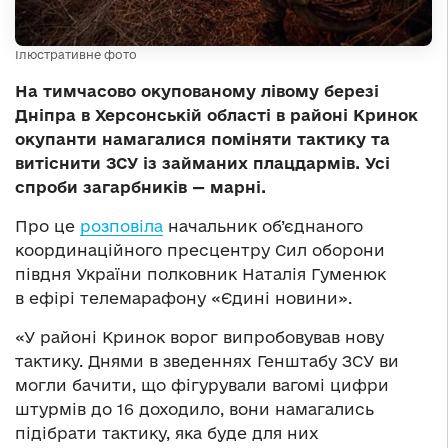
Ілюстративне фото
На тимчасово окупованому лівому березі
Дніпра в Херсонській області в районі Кринок
окупанти намагалися поміняти тактику та
витіснити ЗСУ із займаних плацдармів. Усі
спроби загарбників — марні.
Про це
розповіла
начальник об’єднаного
координаційного пресцентру Сил оборони
півдня України полковник Наталія Гуменюк
в ефірі телемарафону «Єдині новини».
«У районі Кринок ворог випробовував нову
тактику. Днями в зведеннях Генштабу ЗСУ ви
могли бачити, що фігурували вагомі цифри
штурмів до 16 доходило, вони намагались
підібрати тактику, яка буде для них