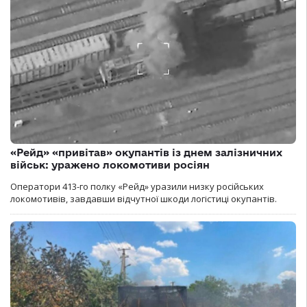
«Рейд» «привітав» окупантів із днем залізничних
військ: уражено локомотиви росіян
Оператори 413-го полку «Рейд» уразили низку російських
локомотивів, завдавши відчутної шкоди логістиці окупантів.