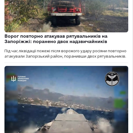
Ворог повторно атакував рятувальників на
Запоріжжі: поранено двох надзвичайників
Під час ліквідації пожежі після ворожого удару росіяни повторно
атакували Запорізький район, поранивши двох рятувальників.