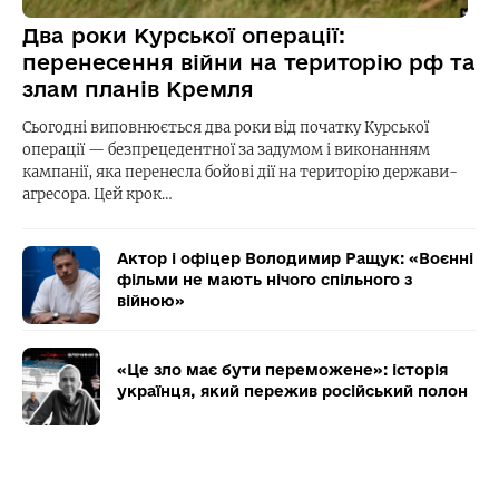
Два роки Курської операції:
перенесення війни на територію рф та
злам планів Кремля
Сьогодні виповнюється два роки від початку Курської
операції — безпрецедентної за задумом і виконанням
кампанії, яка перенесла бойові дії на територію держави-
агресора. Цей крок…
Актор і офіцер Володимир Ращук: «Воєнні
фільми не мають нічого спільного з
війною»
«Це зло має бути переможене»: історія
українця, який пережив російський полон