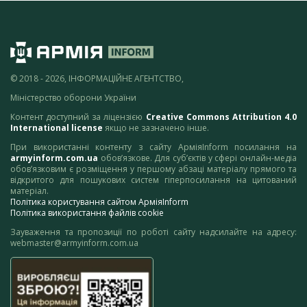
© 2018 - 2026, ІНФОРМАЦІЙНЕ АГЕНТСТВО,
Міністерство оборони України
Контент доступний за ліцензією
Creative Commons Attribution 4.0
International license
якщо не зазначено інше.
При використанні контенту з сайту АрміяInform посилання на
armyinform.com.ua
обов’язкове. Для суб’єктів у сфері онлайн-медіа
обов’язковим є розміщення у першому абзаці матеріалу прямого та
відкритого для пошукових систем гіперпосилання на цитований
матеріал.
Політика користування сайтом АрміяInform
Політика використання файлів cookie
Зауваження та пропозиції по роботі сайту надсилайте на адресу:
webmaster@armyinform.com.ua