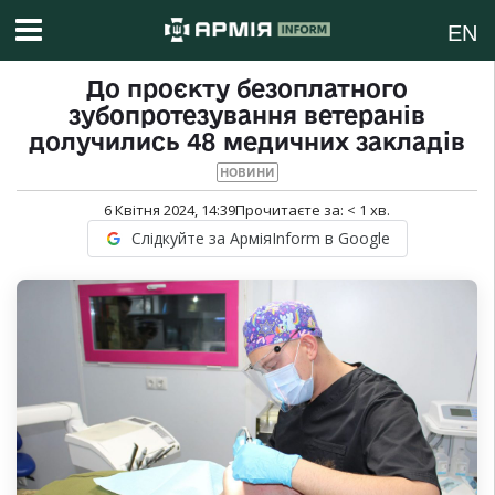
EN
До проєкту безоплатного
зубопротезування ветеранів
долучились 48 медичних закладів
НОВИНИ
6 Квітня 2024, 14:39
Прочитаєте за:
< 1
хв.
Слідкуйте за АрміяInform в Google