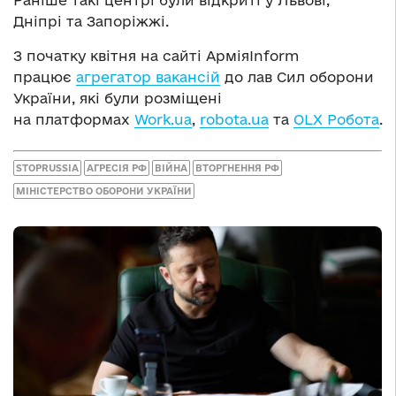
Дніпрі та Запоріжжі.
З початку квітня на сайті АрміяInform
працює
агрегатор вакансій
до лав Сил оборони
України, які були розміщені
на платформах
Work.ua
,
robota.ua
та
OLX Робота
.
STOPRUSSIA
АГРЕСІЯ РФ
ВІЙНА
ВТОРГНЕННЯ РФ
МІНІСТЕРСТВО ОБОРОНИ УКРАЇНИ