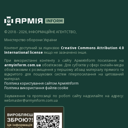
© 2018 - 2026, ІНФОРМАЦІЙНЕ АГЕНТСТВО,
Міністерство оборони України
Контент доступний за ліцензією
Creative Commons Attribution 4.0
International license
якщо не зазначено інше.
При використанні контенту з сайту АрміяInform посилання на
armyinform.com.ua
обов’язкове. Для суб’єктів у сфері онлайн-медіа
обов’язковим є розміщення у першому абзаці матеріалу прямого та
відкритого для пошукових систем гіперпосилання на цитований
матеріал.
Політика користування сайтом АрміяInform
Політика використання файлів cookie
Зауваження та пропозиції по роботі сайту надсилайте на адресу:
webmaster@armyinform.com.ua