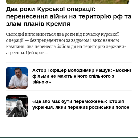
Два роки Курської операції:
перенесення війни на територію рф та
злам планів Кремля
Сьогодні виповнюється два роки від початку Курської
операції — безпрецедентної за задумом і виконанням
кампанії, яка перенесла бойові дії на територію держави-
агресора. Цей крок…
Актор і офіцер Володимир Ращук: «Воєнні
фільми не мають нічого спільного з
війною»
«Це зло має бути переможене»: історія
українця, який пережив російський полон