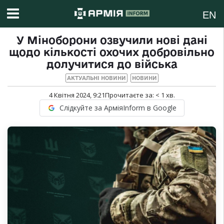
EN
У Міноборони озвучили нові дані
щодо кількості охочих добровільно
долучитися до війська
АКТУАЛЬНІ НОВИНИ
НОВИНИ
4 Квітня 2024, 9:21
Прочитаєте за:
< 1
хв.
Слідкуйте за АрміяInform в Google