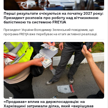
Перші результати очікуються на початку 2027 року:
Президент розповів про роботу над вітчизняною
балістикою та системою FREYJA
Президент України Володимир Зеленський повідомив, що
програма FREYJA вже перебуває на етапі активної реалізації.
«Продавав» вплив на держпосадовців: на
Харківщині затримали ділка, який «вирішував