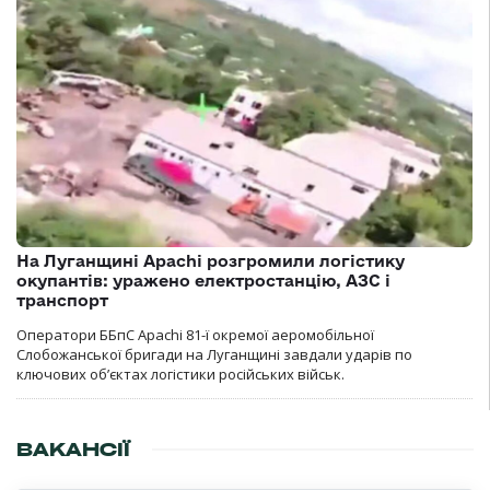
На Луганщині Apachi розгромили логістику
окупантів: уражено електростанцію, АЗС і
транспорт
Оператори ББпС Apachi 81-ї окремої аеромобільної
Слобожанської бригади на Луганщині завдали ударів по
ключових об’єктах логістики російських військ.
ВАКАНСІЇ