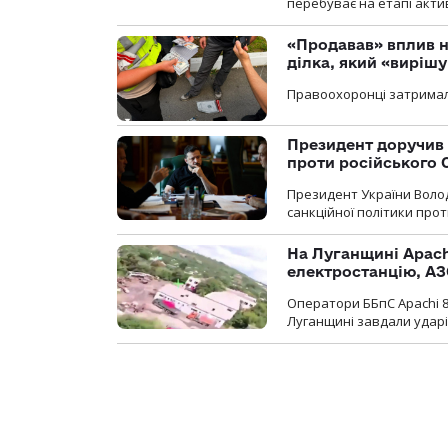
перебуває на етапі актив
«Продавав» вплив н
ділка, який «виріш
Правоохоронці затримал
Президент доручив 
проти російського
Президент України Воло
санкційної політики проти
На Луганщині Apach
електростанцію, АЗ
Оператори ББпС Apachi 8
Луганщині завдали ударів