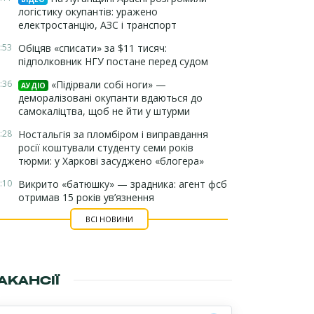
логістику окупантів: уражено
електростанцію, АЗС і транспорт
:53
Обіцяв «списати» за $11 тисяч:
підполковник НГУ постане перед судом
:36
«Підірвали собі ноги» —
АУДІО
деморалізовані окупанти вдаються до
самокаліцтва, щоб не йти у штурми
:28
Ностальгія за пломбіром і виправдання
росії коштували студенту семи років
тюрми: у Харкові засуджено «блогера»
:10
Викрито «батюшку» — зрадника: агент фсб
отримав 15 років ув’язнення
ВСІ НОВИНИ
АКАНСІЇ