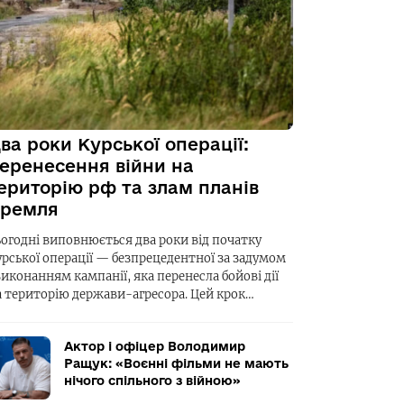
ва роки Курської операції:
еренесення війни на
ериторію рф та злам планів
ремля
ьогодні виповнюється два роки від початку
урської операції — безпрецедентної за задумом
виконанням кампанії, яка перенесла бойові дії
а територію держави-агресора. Цей крок…
Актор і офіцер Володимир
Ращук: «Воєнні фільми не мають
нічого спільного з війною»