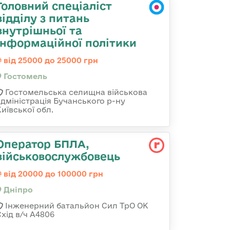
Головний спеціаліст
відділу з питань
внутрішньої та
інформаційної політики
від 25000 до 25000 грн
Гостомель
Гостомельська селищна військова
адміністрація Бучанського р-ну
иївської обл.
Оператор БПЛА,
військовослужбовець
від 20000 до 100000 грн
Дніпро
Інженерний батальйон Сил ТрО ОК
Схід в/ч А4806