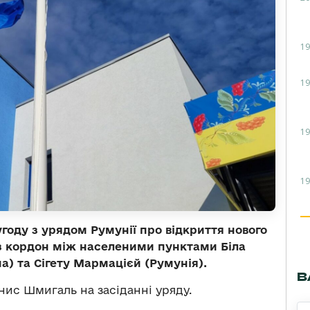
19
19
19
19
угоду з урядом Румунії про відкриття нового
з кордон між населеними пунктами Біла
а) та Сігету Мармацієй (Румунія).
В
ис Шмигаль на засіданні уряду.