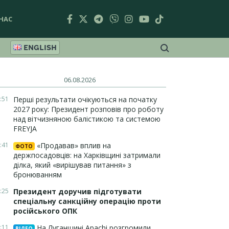
НАС
ENGLISH
06.08.2026
:51
Перші результати очікуються на початку
2027 року: Президент розповів про роботу
над вітчизняною балістикою та системою
FREYJA
:41
«Продавав» вплив на
ФОТО
держпосадовців: на Харківщині затримали
ділка, який «вирішував питання» з
бронюванням
:25
Президент доручив підготувати
спеціальну санкційну операцію проти
російського ОПК
:11
На Луганщині Apachi розгромили
ВІДЕО