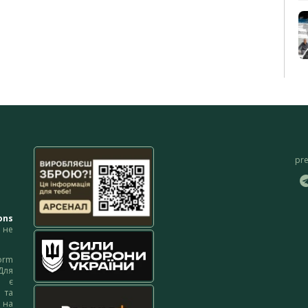
pr
ons
не
orm
Для
м є
 та
 на