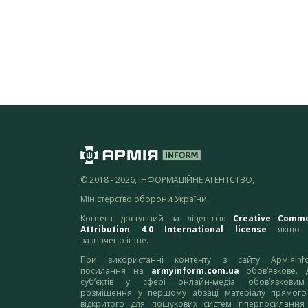
© 2018 - 2026, ІНФОРМАЦІЙНЕ АГЕНТСТВО,
Міністерство оборони України
Контент доступний за ліцензією
Creative Comm
Attribution 4.0 International license
якщо 
зазначено інше.
При використанні контенту з сайту АрміяInf
посилання на
armyinform.com.ua
обов’язкове. 
суб’єктів у сфері онлайн-медіа обов’язкови
розміщення у першому абзаці матеріалу прямого
відкритого для пошукових систем гіперпосилання