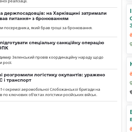
ної реалізації.
а держпосадовців: на Харківщині затримали
ував питання» з бронюванням
и посередника, який брав гроші за бронювання.
підготувати спеціальну санкційну операцію
 ОПК
димир Зеленський провів координаційну нараду щодо
 росії.
i розгромили логістику окупантів: уражено
С і транспорт
1-ї окремої аеромобільної Слобожанської бригади на
 по ключових об’єктах логістики російських військ.