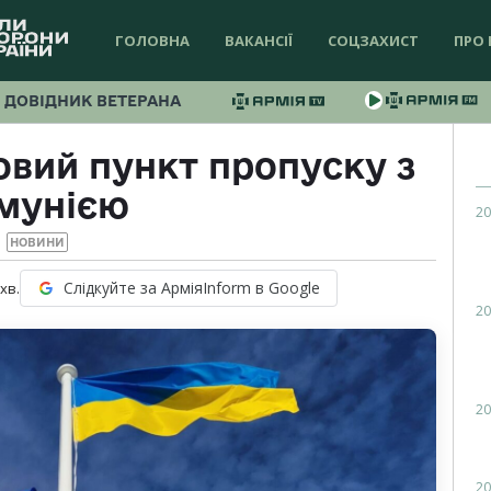
ГОЛОВНА
ВАКАНСІЇ
СОЦЗАХИСТ
ПРО 
ДОВІДНИК ВЕТЕРАНА
овий пункт пропуску з
мунією
20
НОВИНИ
Слідкуйте за АрміяInform в Google
хв.
20
20
20