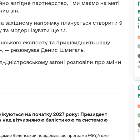
йно вигідне партнерство, і ми маємо на меті
ив він.
 на західному напрямку планується створити 9
 та модернізувати ще 13.
аїнського експорту та пришвидшить нашу
», — резюмував Денис Шмигаль.
од-Дністровському загоні розповіли про зміни
К
чікуються на початку 2027 року: Президент
у над вітчизняною балістикою та системою
димир Зеленський повідомив, що програма FREYJA вже