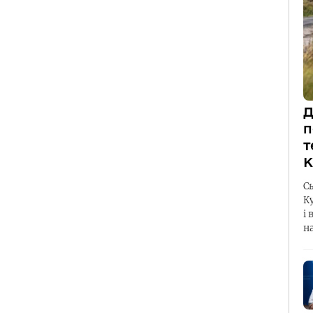
Д
п
т
К
С
К
і 
н