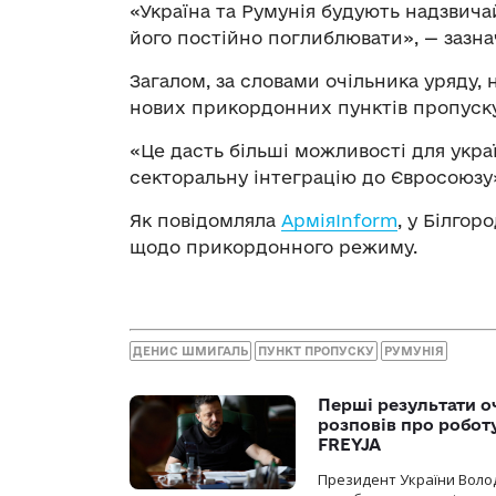
«Україна та Румунія будують надзвича
його постійно поглиблювати», — зазнач
Загалом, за словами очільника уряду,
нових прикордонних пунктів пропуску
«Це дасть більші можливості для укр
секторальну інтеграцію до Євросоюзу
Як повідомляла
АрміяInform
, у Білгор
щодо прикордонного режиму.
ДЕНИС ШМИГАЛЬ
ПУНКТ ПРОПУСКУ
РУМУНІЯ
Перші результати о
розповів про робот
FREYJA
Президент України Воло