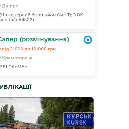
Дніпро
Інженерний батальйон Сил ТрО ОК
хід (в/ч А4806)
Сапер (розмінування)
від 21000 до 121000 грн
Краматорськ
81 ОАеМБр
УБЛІКАЦІЇ