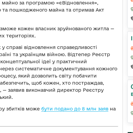
 майно за програмою «єВідновлення»,
о та пошкодженого майна та отримав Акт
у зможе кожен власник зруйнованого житла —
их територіях.
 у справі відновлення справедливості
раїні та українцям війною. Відтепер Реєстр
 концептуальної ідеї у практичний
, через систематичне документування кожного
оцесу, який дозволить світу побачити
 забезпечить, щоб кожен, хто постраждав,
 — заявив виконавчий директор Реєстру
ький.
тру збитків може
бути подано до 8 млн заяв
на