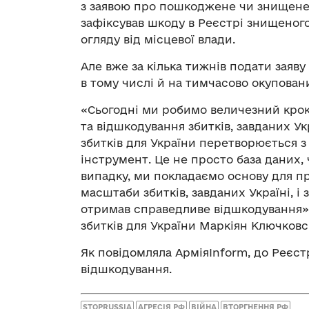
з заявою про пошкоджене чи знищене
зафіксував шкоду в Реєстрі знищеног
огляду від місцевої влади.
Але вже за кілька тижнів подати заяв
в тому числі й на тимчасово окупован
«Сьогодні ми робимо величезний крок
та відшкодування збитків, завданих Ук
збитків для України перетворюється з
інструмент. Це не просто база даних
випадку, ми покладаємо основу для пр
масштаби збитків, завданих Україні, і
отримав справедливе відшкодування»,
збитків для України Маркіян Ключковс
Як повідомляла АрміяInform, до Реєс
відшкодування.
STOPRUSSIA
АГРЕСІЯ РФ
ВІЙНА
ВТОРГНЕННЯ РФ