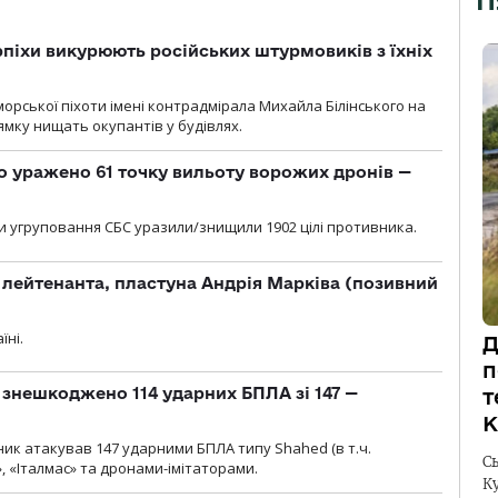
П
рпіхи викурюють російських штурмовиків з їхніх
морської піхоти імені контрадмірала Михайла Білінського на
мку нищать окупантів у будівлях.
о уражено 61 точку вильоту ворожих дронів —
и угруповання СБС уразили/знищили 1902 цілі противника.
лейтенанта, пластуна Андрія Марківа (позивний
їні.
Д
п
и знешкоджено 114 ударних БПЛА зі 147 —
т
К
ник атакував 147 ударними БПЛА типу Shahed (в т.ч.
С
, «Італмас» та дронами-імітаторами.
К