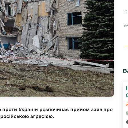
7:
6:
В
ф проти України розпочинає прийом заяв про
російською агресією.