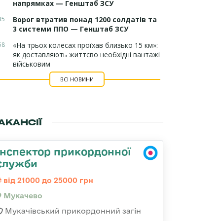
напрямках — Генштаб ЗСУ
35
Ворог втратив понад 1200 солдатів та
3 системи ППО — Генштаб ЗСУ
58
«На трьох колесах проїхав близько 15 км»:
як доставляють життєво необхідні вантажі
військовим
ВСІ НОВИНИ
АКАНСІЇ
Інспектор прикордонної
служби
від 21000 до 25000 грн
Мукачево
Мукачівський прикордонний загін