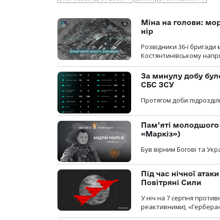
Міна на голови: мо
нір
Розвідники 36-ї бригади 
Костянтинівському напря
За минулу добу бул
СБС ЗСУ
Протягом доби підрозділ
Пам’яті молодшого 
«Маркіз»)
Був вірним Богові та Укра
Під час нічної атак
Повітряні Сили
У ніч на 7 серпня против
реактивними), «Гербера»