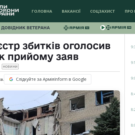
ГОЛОВНА
ВАКАНСІЇ
СОЦЗАХИСТ
ПРО 
ДОВІДНИК ВЕТЕРАНА
стр збитків оголосив
9:
к прийому заяв
9:
НОВИНИ
9:
Слідкуйте за АрміяInform в Google
хв.
8:
8:
8: