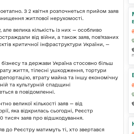
оетапно. З 2 квітня розпочнеться прийом заяв
 знищення житлової нерухомості.
, але велика кількість із них — особливо
постраждали від війни, а також заяв, пов’язаних
ктів критичної інфраструктури України, —
 бізнесу та держави Україна стосовно більш
рату життя, тілесні ушкодження, тортури
депортацію, втрату майна та іншу економічну
чній та культурній спадщині
ться в повідомленні.
но великої кількості заяв — від
рії, яка відкрилась сьогодні, Реєстр
0 тисяч заяв про відшкодування.
в до Реєстру матимуть ті, хто звертався