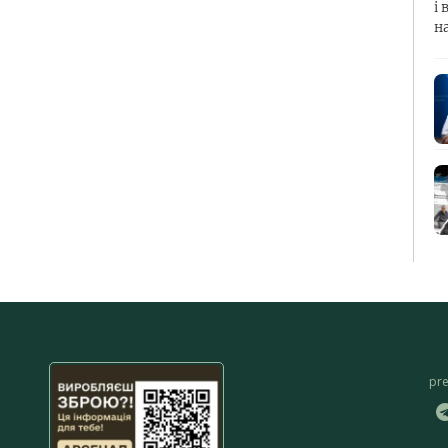
і 
н
pr