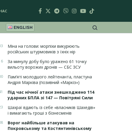
НАС
ENGLISH
33
Міна на голови: морпіхи викурюють
російських штурмовиків з їхніх нір
16
За минулу добу було уражено 61 точку
вильоту ворожих дронів — СБС ЗСУ
00
Пам’яті молодшого лейтенанта, пластуна
Андрія Марківа (позивний «Маркіз»)
41
Під час нічної атаки знешкоджено 114
ударних БПЛА зі 147 — Повітряні Сили
23
Шахраї вдають із себе «власників Шахедів»
і вимагають гроші з бізнесменів
08
Ворог найбільше атакував на
Покровському та Костянтинівському