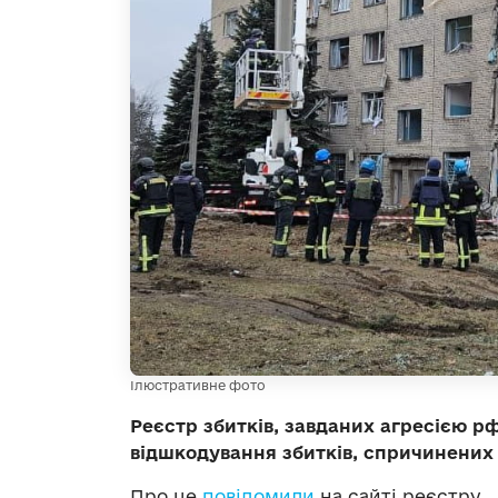
Ілюстративне фото
Реєстр збитків, завданих агресією р
відшкодування збитків, спричинених 
Про це
повідомили
на сайті реєстру.