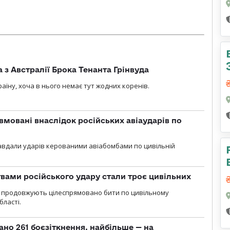
 з Австралії Брока Тенанта Грінвуда
аїну, хоча в нього немає тут жодних коренів.
вмовані внаслідок російських авіаударів по
 завдали ударів керованими авіабомбами по цивільній
вами російського удару стали троє цивільних
ли продовжують цілеспрямовано бити по цивільному
бласті.
ано 261 боєзіткнення, найбільше — на