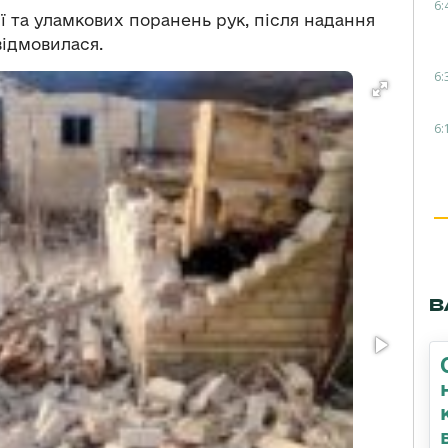
6:
ї та уламкових поранень рук, після надання
відмовилася.
6:
6:
В