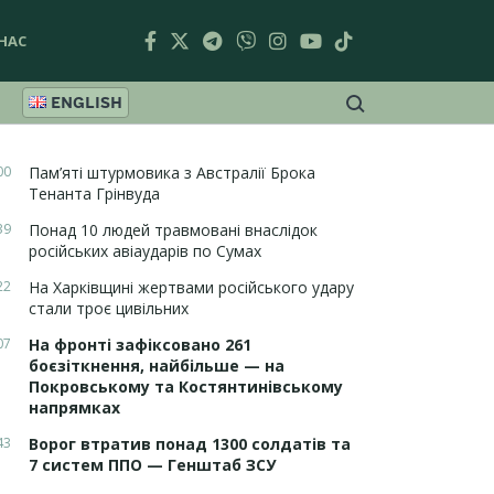
НАС
ENGLISH
00
Пам’яті штурмовика з Австралії Брока
Тенанта Грінвуда
39
Понад 10 людей травмовані внаслідок
російських авіаударів по Сумах
22
На Харківщині жертвами російського удару
стали троє цивільних
07
На фронті зафіксовано 261
боєзіткнення, найбільше — на
Покровському та Костянтинівському
напрямках
43
Ворог втратив понад 1300 солдатів та
7 систем ППО — Генштаб ЗСУ