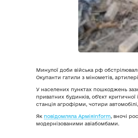
Минулої доби війська рф обстрілювал
Окупанти гатили з мінометів, артилері
У населених пунктах пошкоджень зазнал
приватних будинків, об’єкт критичної
станція агрофірми, чотири автомобілі
Як
повідомляла АрміяInform
, вночі ро
модернізованими авіабомбами.