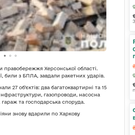
и правобережжя Херсонської області.
ї, били з БПЛА, завдали ракетних ударів.
и 27 об’єктів: два багатоквартирні та 15
 інфраструктури, газопроводи, насосна
, гараж та господарська споруда.
сіяни знову вдарили по Харкову