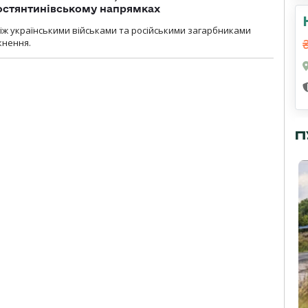
остянтинівському напрямках
іж українськими військами та російськими загарбниками
кнення.
П