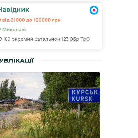
Навідник
від 21000 до 120000 грн
Миколаїв
189 окремий батальйон 123 ОБр ТрО
УБЛІКАЦІЇ