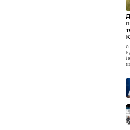
Д
п
т
К
С
К
і 
н