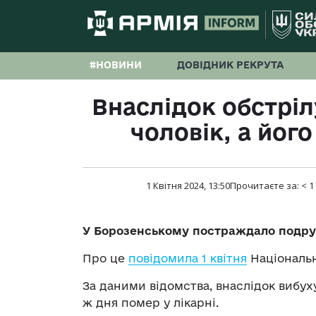
#НОВИНИ
ДОВІДНИК РЕКРУТА
Внаслідок обстрі
чоловік, а йог
1 Квітня 2024, 13:50
Прочитаєте за:
< 1
У Борозенському постраждало подруж
Про це
повідомила 1 квітня
Національн
За даними відомства, внаслідок вибуху
ж дня помер у лікарні.