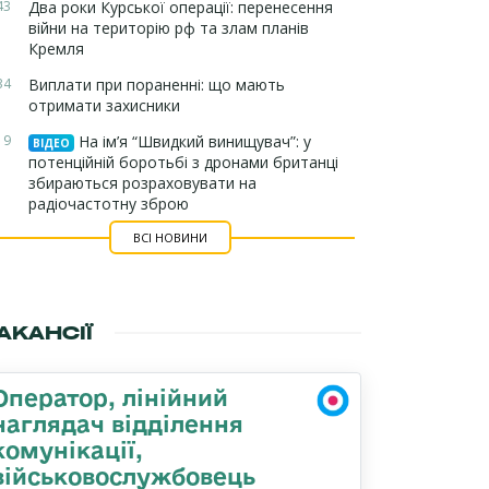
43
Два роки Курської операції: перенесення
війни на територію рф та злам планів
Кремля
34
Виплати при пораненні: що мають
отримати захисники
19
На ім’я “Швидкий винищувач”: у
ВІДЕО
потенційній боротьбі з дронами британці
збираються розраховувати на
радіочастотну зброю
ВСІ НОВИНИ
АКАНСІЇ
Оператор, лінійний
наглядач відділення
комунікації,
військовослужбовець