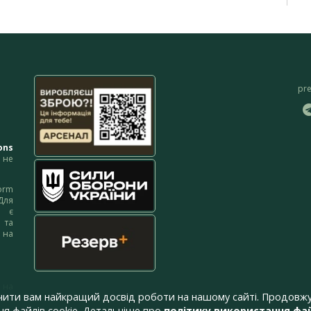
pr
ons
не
orm
Для
м є
 та
 на
 на
чити вам найкращий досвід роботи на нашому сайті. Продовжу
я файлів cookie. Детальніше про
політику використання фай