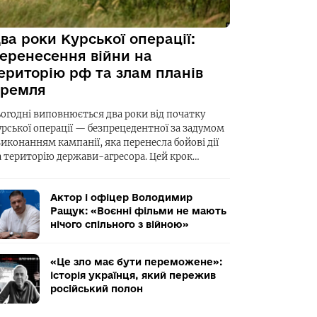
ва роки Курської операції:
еренесення війни на
ериторію рф та злам планів
ремля
ьогодні виповнюється два роки від початку
урської операції — безпрецедентної за задумом
виконанням кампанії, яка перенесла бойові дії
а територію держави-агресора. Цей крок…
Актор і офіцер Володимир
Ращук: «Воєнні фільми не мають
нічого спільного з війною»
«Це зло має бути переможене»:
історія українця, який пережив
російський полон