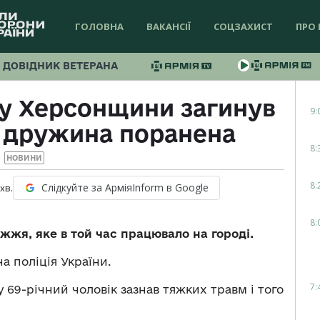
ГОЛОВНА
ВАКАНСІЇ
СОЦЗАХИСТ
ПРО 
ДОВІДНИК ВЕТЕРАНА
лу Херсонщини загинув
9:
о дружина поранена
8:
НОВИНИ
8:
Слідкуйте за АрміяInform в Google
хв.
8:
жя, яке в той час працювало на городі.
а поліція України.
7:
 69-річний чоловік зазнав тяжких травм і того