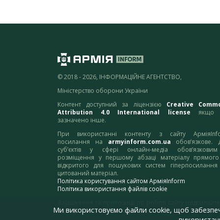
© 2018 - 2026, ІНФОРМАЦІЙНЕ АГЕНТСТВО,
Міністерство оборони України
Контент доступний за ліцензією
Creative Comm
Attribution 4.0 International license
якщо 
зазначено інше.
При використанні контенту з сайту АрміяInf
посилання на
armyinform.com.ua
обов’язкове. 
суб’єктів у сфері онлайн-медіа обов’язкови
розміщення у першому абзаці матеріалу прямого
відкритого для пошукових систем гіперпосилання
цитований матеріал.
Політика користування сайтом АрміяInform
Політика використання файлів cookie
Зауваження та пропозиції по роботі сайту надсилайте
Ми використовуємо файли cookie, щоб забезпе
адресу:
webmaster@armyinform.com.ua
використанн