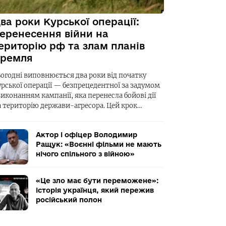
ва роки Курської операції:
еренесення війни на
ериторію рф та злам планів
ремля
ьогодні виповнюється два роки від початку
урської операції — безпрецедентної за задумом
виконанням кампанії, яка перенесла бойові дії
а територію держави-агресора. Цей крок…
Актор і офіцер Володимир
Ращук: «Воєнні фільми не мають
нічого спільного з війною»
«Це зло має бути переможене»:
історія українця, який пережив
російський полон