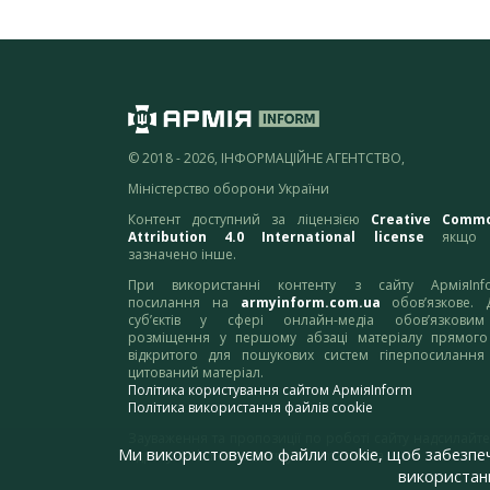
© 2018 - 2026, ІНФОРМАЦІЙНЕ АГЕНТСТВО,
Міністерство оборони України
Контент доступний за ліцензією
Creative Comm
Attribution 4.0 International license
якщо 
зазначено інше.
При використанні контенту з сайту АрміяInf
посилання на
armyinform.com.ua
обов’язкове. 
суб’єктів у сфері онлайн-медіа обов’язкови
розміщення у першому абзаці матеріалу прямого
відкритого для пошукових систем гіперпосилання
цитований матеріал.
Політика користування сайтом АрміяInform
Політика використання файлів cookie
Зауваження та пропозиції по роботі сайту надсилайте
Ми використовуємо файли cookie, щоб забезпе
адресу:
webmaster@armyinform.com.ua
використанн