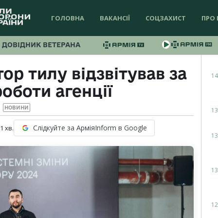
ГОЛОВНА
ВАКАНСІЇ
СОЦЗАХИСТ
ПРО 
ДОВІДНИК ВЕТЕРАНА
р тилу відзвітував за
14
роботи агенції
НОВИНИ
13
Слідкуйте за АрміяInform в Google
 1
хв.
13
13
12