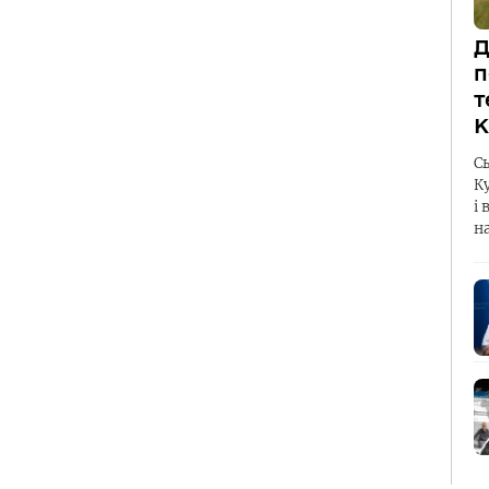
Д
п
т
К
С
К
і 
н