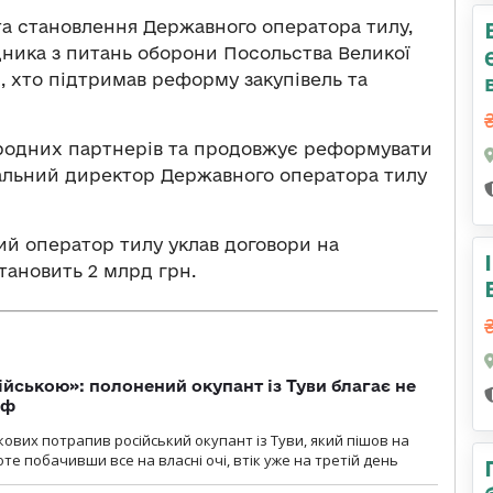
та становлення Державного оператора тилу,
ника з питань оборони Посольства Великої
х, хто підтримав реформу закупівель та
родних партнерів та продовжує реформувати
еральний директор Державного оператора тилу
ий оператор тилу уклав договори на
тановить 2 млрд грн.
ійською»: полонений окупант із Туви благає не
рф
кових потрапив російський окупант із Туви, який пішов на
те побачивши все на власні очі, втік уже на третій день