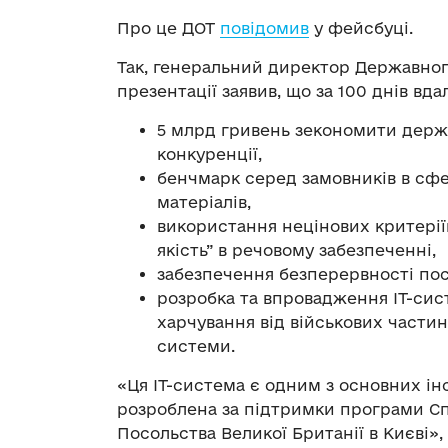
Про це ДОТ
повідомив
у фейсбуці.
Так, генеральний директор Державног
презентації заявив, що за 100 днів вда
5 млрд гривень зекономити дер
конкуренції,
бенчмарк серед замовників в сфе
матеріалів,
використання нецінових критерії
якість” в речовому забезпеченні,
забезпечення безперервності пос
розробка та впровадження ІТ-сис
харчування від військових частин
системи.
«Ця ІТ-система є одним з основних ін
розроблена за підтримки програми Сп
Посольства Великої Британії в Києві»