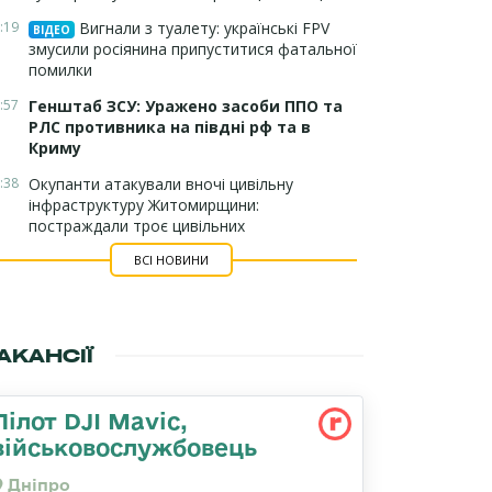
:19
Вигнали з туалету: українські FPV
ВІДЕО
змусили росіянина припуститися фатальної
помилки
:57
Генштаб ЗСУ: Уражено засоби ППО та
РЛС противника на півдні рф та в
Криму
:38
Окупанти атакували вночі цивільну
інфраструктуру Житомирщини:
постраждали троє цивільних
ВСІ НОВИНИ
АКАНСІЇ
Пілот DJI Mavic,
військовослужбовець
Дніпро