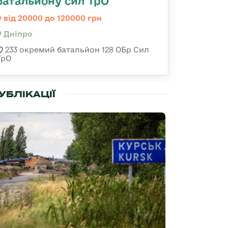
батальйону сил ТрО
від 20000 до 120000 грн
Дніпро
233 окремий батальйон 128 ОБр Сил
ТрО
УБЛІКАЦІЇ