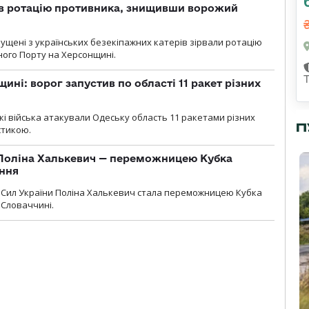
ав ротацію противника, знищивши ворожий
пущені з українських безекіпажних катерів зірвали ротацію
зного Порту на Херсонщині.
ині: ворог запустив по області 11 ракет різних
ські війська атакували Одеську область 11 ракетами різних
П
істикою.
Поліна Халькевич — переможницею Кубка
іння
Сил України Поліна Халькевич стала переможницею Кубка
 Словаччині.