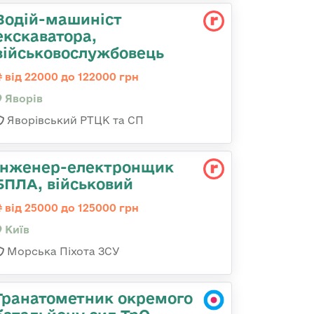
Водій-машиніст
екскаватора,
військовослужбовець
від 22000 до 122000 грн
Яворів
Яворівський РТЦК та СП
Інженер-електронщик
БПЛА, військовий
від 25000 до 125000 грн
Київ
Морська Піхота ЗСУ
Гранатометник окремого