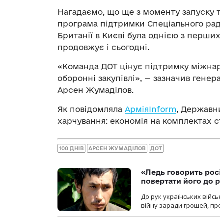
Нагадаємо, що ще з моменту запуску 
програма підтримки Спеціального рад
Британії в Києві була однією з перши
продовжує і сьогодні.
«Команда ДОТ цінує підтримку міжна
оборонні закупівлі», — зазначив ген
Арсен Жумаділов.
Як повідомляла
АрміяInform
, Державн
харчування: економія на комплектах с
100 ДНІВ
АРСЕН ЖУМАДІЛОВ
ДОТ
«Ледь говорить рос
повертати його до 
До рук українських війсь
війну заради грошей, про