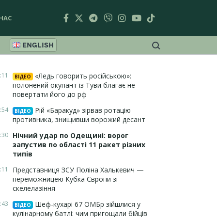
НАС
ENGLISH
:11
«Ледь говорить російською»:
ВІДЕО
полонений окупант із Туви благає не
повертати його до рф
:54
Рій «Баракуд» зірвав ротацію
ВІДЕО
противника, знищивши ворожий десант
:30
Нічний удар по Одещині: ворог
запустив по області 11 ракет різних
типів
:11
Представниця ЗСУ Поліна Халькевич —
переможницею Кубка Європи зі
скелелазіння
:43
Шеф-кухарі 67 ОМБр зійшлися у
ВІДЕО
кулінарному батлі: чим пригощали бійців