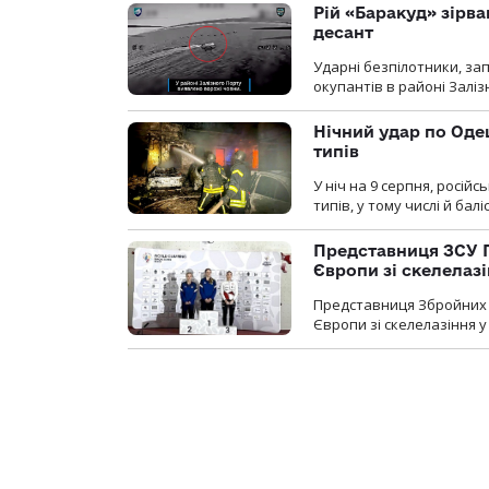
Рій «Баракуд» зірв
десант
Ударні безпілотники, за
окупантів в районі Залі
Нічний удар по Одещ
типів
У ніч на 9 серпня, росій
типів, у тому числі й бал
Представниця ЗСУ 
Європи зі скелелаз
Представниця Збройних 
Європи зі скелелазіння у