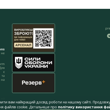
pr
ons
не
orm
Для
м є
 та
 на
 на
чити вам найкращий досвід роботи на нашому сайті. Продовжу
я файлів cookie. Детальніше про
політику використання фай