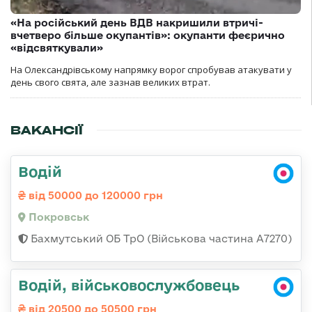
«На російський день ВДВ накришили втричі-
вчетверо більше окупантів»: окупанти феєрично
«відсвяткували»
На Олександрівському напрямку ворог спробував атакувати у
день свого свята, але зазнав великих втрат.
ВАКАНСІЇ
Водій
від 50000 до 120000 грн
Покровськ
Бахмутський ОБ ТрО (Військова частина А7270)
Водій, військовослужбовець
від 20500 до 50500 грн