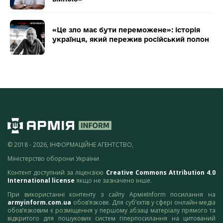
«Це зло має бути переможене»: історія
українця, який пережив російський полон
© 2018 - 2026, ІНФОРМАЦІЙНЕ АГЕНТСТВО,
Міністерство оборони України
Контент доступний за ліцензією
Creative Commons Attribution 4.0
International license
якщо не зазначено інше.
При використанні контенту з сайту АрміяInform посилання на
armyinform.com.ua
обов’язкове. Для суб’єктів у сфері онлайн-медіа
обов’язковим є розміщення у першому абзаці матеріалу прямого та
відкритого для пошукових систем гіперпосилання на цитований