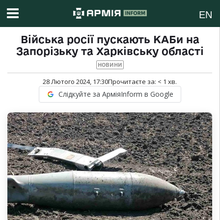
EN
Війська росії пускають КАБи на
Запорізьку та Харківську області
НОВИНИ
28 Лютого 2024, 17:30
Прочитаєте за:
< 1
хв.
Слідкуйте за АрміяInform в Google