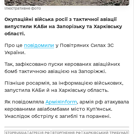
Ілюстративне фото
Окупаційні війська росії з тактичної авіації
випустили КАБи на Запорізьку та Харківську
області.
Про це
повідомили
у Повітряних Силах ЗС
України.
Так, зафіксовано пуски керованих авіаційних
бомб тактичною авіацією на Запоріжжі.
Пізніше росармія, за інформацією військових,
запустила КАБи й на Харківську область.
Як повідомляла
АрміяInform
, армія рф атакувала
керованими авіабомбами місто Куп’янськ.
Унаслідок обстрілу є загиблі та поранені.
STOPRUSSIA
АГРЕСІЯ РФ
ВТОРГНЕННЯ РФ
ХАРКІВСЬКИЙ ТРИБУНАЛ