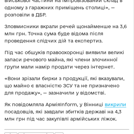
військової частини на імпровізований склад в
одному з гаражних приміщень столиці», —
розповіли в ДБР.
Зловмисники вкрали речей щонайменше на 3,6
млн грн. Точна сума буде відома після
проведення слідчих дій та експертиз.
Під час обшуків правоохоронці виявили великі
запаси речового майна, які члени злочинної
групи мали намір продати через інтернет.
«Вони зрізали бирки з продукції, які вказували,
що майно є власністю ЗСУ та не призначено
для продажу», — зазначили у відомстві.
Як повідомляла АрміяInform, у Вінниці
викрили
посадовців, які завдали збитків державі на 4,3
млн грн під час закупівлі армійських ліжок.