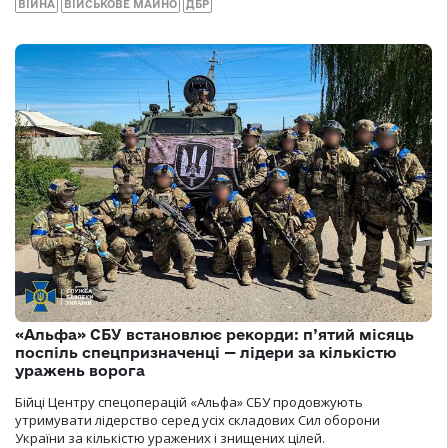
ВІЙНА
ВІЙСЬКОВЕ МАЙНО
ДБР
«Альфа» СБУ встановлює рекорди: п’ятий місяць
поспіль спецпризначенці — лідери за кількістю
уражень ворога
Бійці Центру спецоперацій «Альфа» СБУ продовжують
утримувати лідерство серед усіх складових Сил оборони
України за кількістю уражених і знищених цілей.