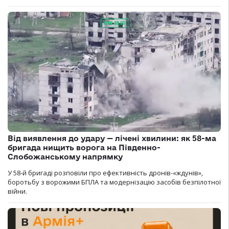
Від виявлення до удару — лічені хвилини: як 58-ма
бригада нищить ворога на Південно-
Слобожанському напрямку
У 58-й бригаді розповіли про ефективність дронів-«ждунів»,
боротьбу з ворожими БПЛА та модернізацію засобів безпілотної
війни.