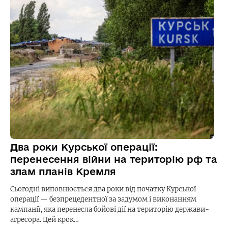
Два роки Курської операції:
перенесення війни на територію рф та
злам планів Кремля
Сьогодні виповнюється два роки від початку Курської
операції — безпрецедентної за задумом і виконанням
кампанії, яка перенесла бойові дії на територію держави-
агресора. Цей крок…