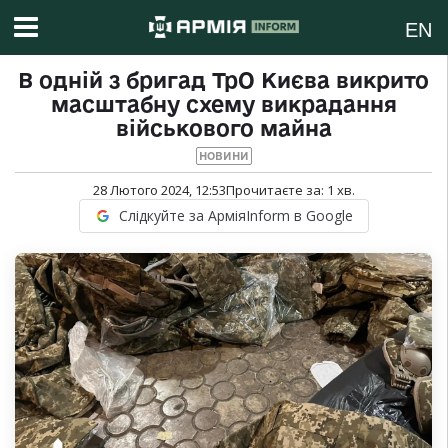
EN
В одній з бригад ТрО Києва викрито
масштабну схему викрадання
військового майна
НОВИНИ
28 Лютого 2024, 12:53
Прочитаєте за:
1
хв.
Слідкуйте за АрміяInform в Google