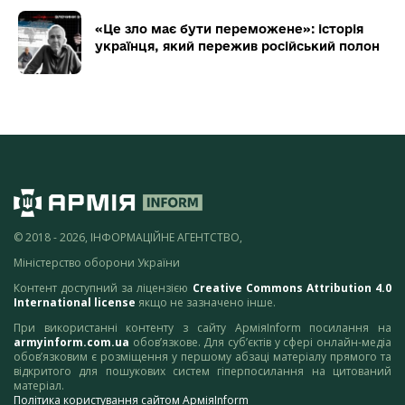
«Це зло має бути переможене»: історія
українця, який пережив російський полон
© 2018 - 2026, ІНФОРМАЦІЙНЕ АГЕНТСТВО,
Міністерство оборони України
Контент доступний за ліцензією
Creative Commons Attribution 4.0
International license
якщо не зазначено інше.
При використанні контенту з сайту АрміяInform посилання на
armyinform.com.ua
обов’язкове. Для суб’єктів у сфері онлайн-медіа
обов’язковим є розміщення у першому абзаці матеріалу прямого та
відкритого для пошукових систем гіперпосилання на цитований
матеріал.
Політика користування сайтом АрміяInform