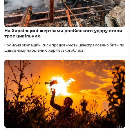
На Харківщині жертвами російського удару стали
троє цивільних
Російські окупаційні сили продовжують цілеспрямовано бити по
цивільному населенню Харківської області.