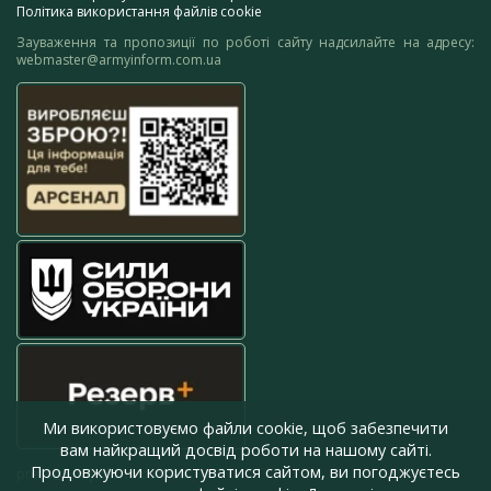
Політика використання файлів cookie
Зауваження та пропозиції по роботі сайту надсилайте на адресу:
webmaster@armyinform.com.ua
Ми використовуємо файли cookie, щоб забезпечити
вам найкращий досвід роботи на нашому сайті.
Продовжуючи користуватися сайтом, ви погоджуєтесь
press@armyinform.com.ua