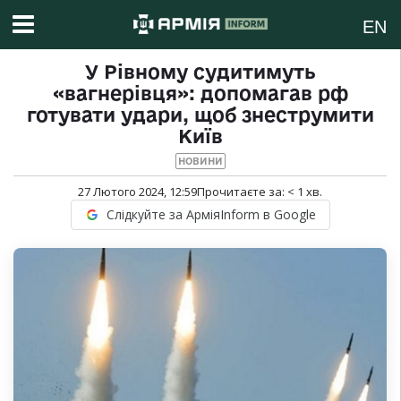
EN
У Рівному судитимуть
«вагнерівця»: допомагав рф
готувати удари, щоб знеструмити
Київ
НОВИНИ
27 Лютого 2024, 12:59
Прочитаєте за:
< 1
хв.
Слідкуйте за АрміяInform в Google