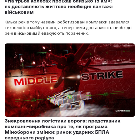
«На трьох колесах проїхав близько 15 км»:
як доставляють життєво необхідні вантажі
військовим
Кілька років тому наземні роботизовані комплекси здавалися
технологією майбутнього, а тепер ними доставляють необхідні
речі військовим й евакуюють поранених.
Знекровлення логістики ворога: представник
компанії-виробника про те, як програма
Міноборони змінює ринок ударних БПЛА
середнього радіуса