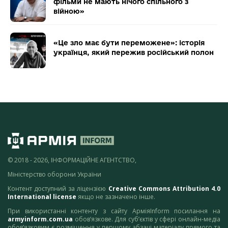
фільми не мають нічого спільного з
війною»
«Це зло має бути переможене»: історія
українця, який пережив російський полон
© 2018 - 2026, ІНФОРМАЦІЙНЕ АГЕНТСТВО,
Міністерство оборони України
Контент доступний за ліцензією
Creative Commons Attribution 4.0
International license
якщо не зазначено інше.
При використанні контенту з сайту АрміяInform посилання на
armyinform.com.ua
обов’язкове. Для суб’єктів у сфері онлайн-медіа
обов’язковим є розміщення у першому абзаці матеріалу прямого та