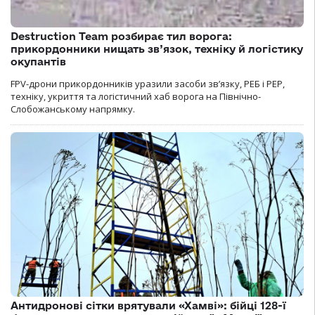
Destruction Team розбирає тил ворога:
прикордонники нищать зв’язок, техніку й логістику
окупантів
FPV-дрони прикордонників уразили засоби зв’язку, РЕБ і РЕР,
техніку, укриття та логістичний хаб ворога на Північно-
Слобожанському напрямку.
Антидронові сітки врятували «Хамві»: бійці 128-ї