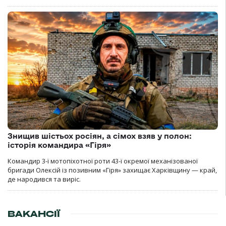
Знищив шістьох росіян, а сімох взяв у полон:
історія командира «Гіря»
Командир 3-ї мотопіхотної роти 43-ї окремої механізованої
бригади Олексій із позивним «Гіря» захищає Харківщину — край,
де народився та виріс.
ВАКАНСІЇ