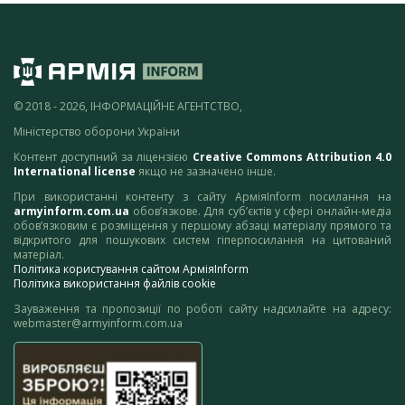
© 2018 - 2026, ІНФОРМАЦІЙНЕ АГЕНТСТВО,
Міністерство оборони України
Контент доступний за ліцензією
Creative Commons Attribution 4.0
International license
якщо не зазначено інше.
При використанні контенту з сайту АрміяInform посилання на
armyinform.com.ua
обов’язкове. Для суб’єктів у сфері онлайн-медіа
обов’язковим є розміщення у першому абзаці матеріалу прямого та
відкритого для пошукових систем гіперпосилання на цитований
матеріал.
Політика користування сайтом АрміяInform
Політика використання файлів cookie
Зауваження та пропозиції по роботі сайту надсилайте на адресу:
webmaster@armyinform.com.ua