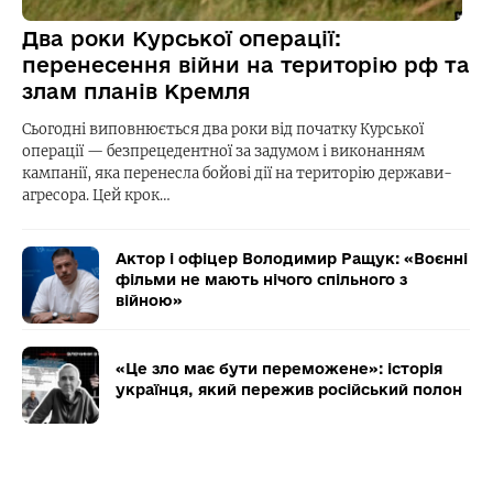
Два роки Курської операції:
перенесення війни на територію рф та
злам планів Кремля
Сьогодні виповнюється два роки від початку Курської
операції — безпрецедентної за задумом і виконанням
кампанії, яка перенесла бойові дії на територію держави-
агресора. Цей крок…
Актор і офіцер Володимир Ращук: «Воєнні
фільми не мають нічого спільного з
війною»
«Це зло має бути переможене»: історія
українця, який пережив російський полон