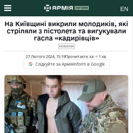
EN
На Київщині викрили молодиків, які
стріляли з пістолета та вигукували
гасла «кадирівців»
НОВИНИ
27 Лютого 2024, 15:19
Прочитаєте за:
< 1
хв.
Слідкуйте за АрміяInform в Google