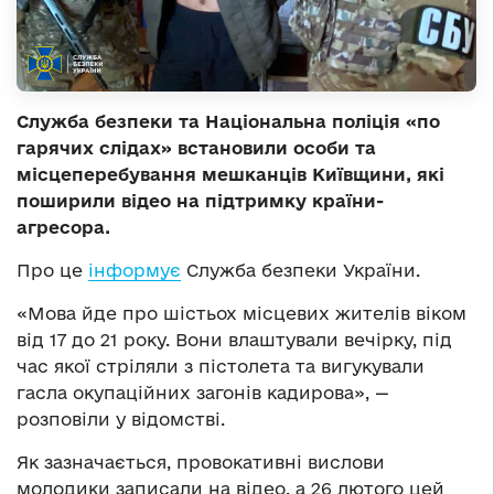
Служба безпеки та Національна поліція «по
гарячих слідах» встановили особи та
місцеперебування мешканців Київщини, які
поширили відео на підтримку країни-
агресора.
Про це
інформує
Служба безпеки України.
«Мова йде про шістьох місцевих жителів віком
від 17 до 21 року. Вони влаштували вечірку, під
час якої стріляли з пістолета та вигукували
гасла окупаційних загонів кадирова», —
розповіли у відомстві.
Як зазначається, провокативні вислови
молодики записали на відео, а 26 лютого цей