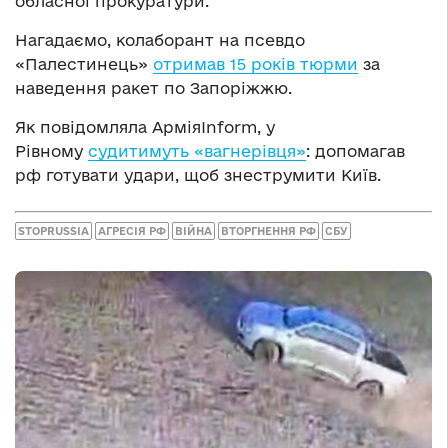
обласної прокуратури.
Нагадаємо, колаборант на псевдо
«Палестинець»
отримав 15 років тюрми
за
наведення ракет по Запоріжжю.
Як повідомляла АрміяInform, у
Рівному
судитимуть «вагнерівця»
: допомагав
рф готувати удари, щоб знеструмити Київ.
STOPRUSSIA
АГРЕСІЯ РФ
ВІЙНА
ВТОРГНЕННЯ РФ
СБУ