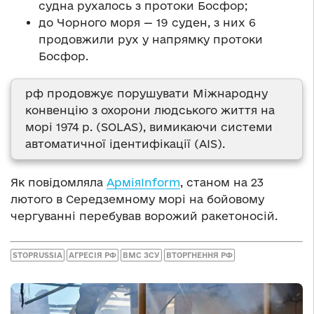
судна рухалось з протоки Босфор;
до Чорного моря — 19 суден, з них 6
продовжили рух у напрямку протоки
Босфор.
рф продовжує порушувати Міжнародну
конвенцію з охорони людського життя на
морі 1974 р. (SOLAS), вимикаючи системи
автоматичної ідентифікації (AIS).
Як повідомляла
АрміяInform
, станом на 23
лютого в Середземному морі на бойовому
чергуванні перебував ворожий ракетоносій.
STOPRUSSIA
АГРЕСІЯ РФ
ВМС ЗСУ
ВТОРГНЕННЯ РФ