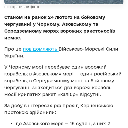
Ілюстративне фото
Станом на ранок 24 лютого на бойовому
чергуванні у Чорному, Азовському та
Середземному морях ворожих ракетоносіїв
немає.
Про це
повідомляють
Військово-Морські Сили
України.
У Чорному морі перебуває один ворожий
корабель; в Азовському морі — один російський
корабель; в Середземному морі на бойовому
чергуванні знаходиться два ворожі кораблі.
Носії крилатих ракет «калібр» відсутні.
За добу в інтересах рф прохід Керченською
протокою здійснили:
до Азовського моря — 15 суден, з них 2