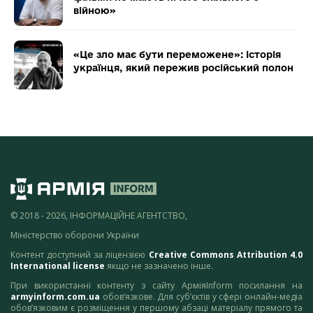
війною»
«Це зло має бути переможене»: історія
українця, який пережив російський полон
© 2018 - 2026, ІНФОРМАЦІЙНЕ АГЕНТСТВО,
Міністерство оборони України
Контент доступний за ліцензією
Creative Commons Attribution 4.0
International license
якщо не зазначено інше.
При використанні контенту з сайту АрміяInform посилання на
armyinform.com.ua
обов’язкове. Для суб’єктів у сфері онлайн-медіа
обов’язковим є розміщення у першому абзаці матеріалу прямого та