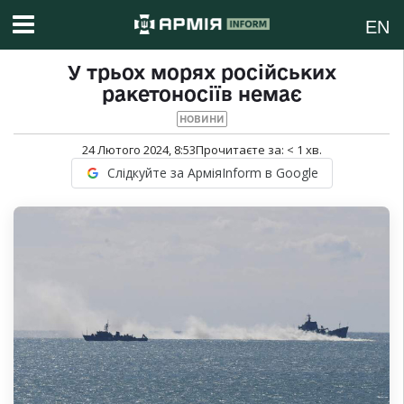
EN
У трьох морях російських
ракетоносіїв немає
НОВИНИ
24 Лютого 2024, 8:53
Прочитаєте за:
< 1
хв.
Слідкуйте за АрміяInform в Google