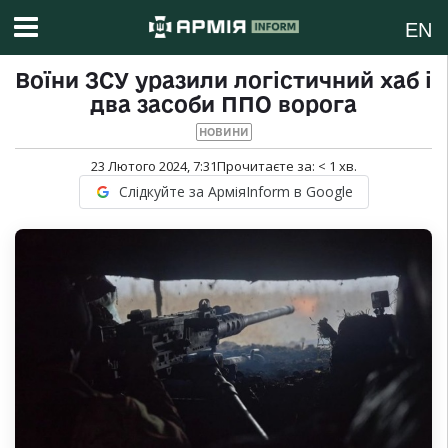
EN
Воїни ЗСУ уразили логістичний хаб і
два засоби ППО ворога
НОВИНИ
23 Лютого 2024, 7:31
Прочитаєте за:
< 1
хв.
Слідкуйте за АрміяInform в Google