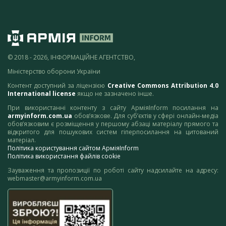
© 2018 - 2026, ІНФОРМАЦІЙНЕ АГЕНТСТВО,
Міністерство оборони України
Контент доступний за ліцензією
Creative Commons Attribution 4.0
International license
якщо не зазначено інше.
При використанні контенту з сайту АрміяInform посилання на
armyinform.com.ua
обов’язкове. Для суб’єктів у сфері онлайн-медіа
обов’язковим є розміщення у першому абзаці матеріалу прямого та
відкритого для пошукових систем гіперпосилання на цитований
матеріал.
Політика користування сайтом АрміяInform
Політика використання файлів cookie
Зауваження та пропозиції по роботі сайту надсилайте на адресу:
webmaster@armyinform.com.ua