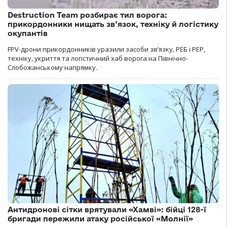
Destruction Team розбирає тил ворога:
прикордонники нищать зв’язок, техніку й логістику
окупантів
FPV-дрони прикордонників уразили засоби зв’язку, РЕБ і РЕР,
техніку, укриття та логістичний хаб ворога на Північно-
Слобожанському напрямку.
Антидронові сітки врятували «Хамві»: бійці 128-ї
бригади пережили атаку російської «Молнії»