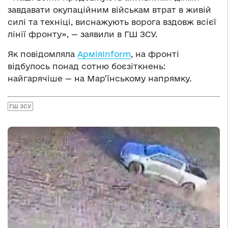
завдавати окупаційним військам втрат в живій
силі та техніці, виснажують ворога вздовж всієї
лінії фронту», — заявили в ГШ ЗСУ.
Як повідомляла
АрміяInform
, на фронті
відбулось понад сотню боєзіткнень:
найгарячіше — на Мар’їнському напрямку.
ГШ ЗСУ