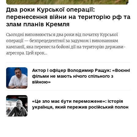
Два роки Курської операції:
перенесення війни на територію рф та
злам планів Кремля
Сьогодні виповнюється два роки від початку Курської
операції — безпрецедентної за задумом і виконанням
кампанії, яка перенесла бойові дії на територію держави-
агресора. Цей крок…
Актор і офіцер Володимир Ращук: «Воєнні
фільми не мають нічого спільного з
війною»
«Це зло має бути переможене»: історія
українця, який пережив російський полон