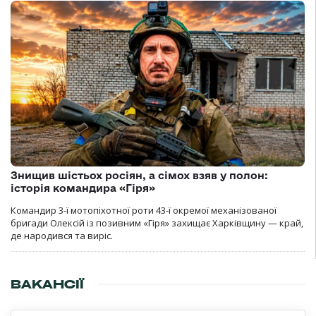
Знищив шістьох росіян, а сімох взяв у полон:
історія командира «Гіря»
Командир 3-ї мотопіхотної роти 43-ї окремої механізованої
бригади Олексій із позивним «Гіря» захищає Харківщину — край,
де народився та виріс.
ВАКАНСІЇ