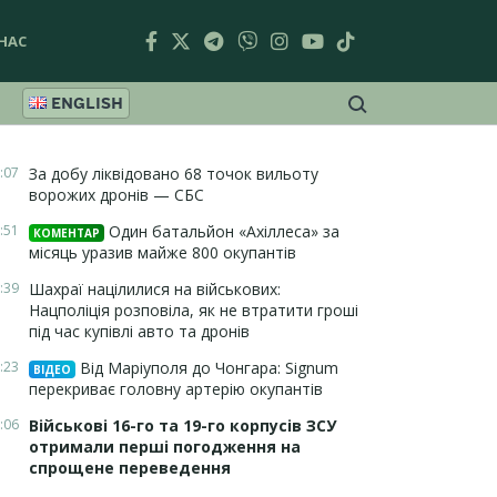
НАС
ENGLISH
:07
За добу ліквідовано 68 точок вильоту
ворожих дронів — СБС
:51
Один батальйон «Ахіллеса» за
КОМЕНТАР
місяць уразив майже 800 окупантів
:39
Шахраї націлилися на військових:
Нацполіція розповіла, як не втратити гроші
під час купівлі авто та дронів
:23
Від Маріуполя до Чонгара: Signum
ВІДЕО
перекриває головну артерію окупантів
:06
Військові 16-го та 19-го корпусів ЗСУ
отримали перші погодження на
спрощене переведення