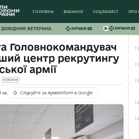
ГОЛОВНА
ВАКАНСІЇ
СОЦЗАХИСТ
ПРО 
ДОВІДНИК ВЕТЕРАНА
та Головнокомандувач
13
рший центр рекрутингу
12
ської армії
12
НОВИНИ
Слідкуйте за АрміяInform в Google
1
хв.
12
12