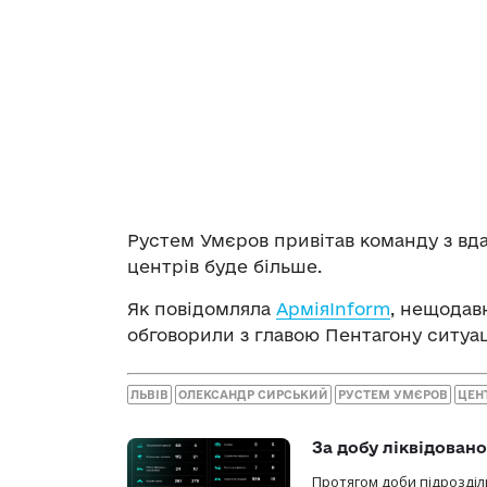
Рустем Умєров привітав команду з вда
центрів буде більше.
Як повідомляла
АрміяInform
, нещодав
обговорили з главою Пентагону ситуац
ЛЬВІВ
ОЛЕКСАНДР СИРСЬКИЙ
РУСТЕМ УМЄРОВ
ЦЕН
За добу ліквідован
Протягом доби підрозділ