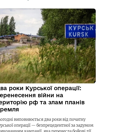
ва роки Курської операції:
еренесення війни на
ериторію рф та злам планів
ремля
ьогодні виповнюється два роки від початку
урської операції — безпрецедентної за задумом
виконанням кампанії, яка перенесла бойові дії