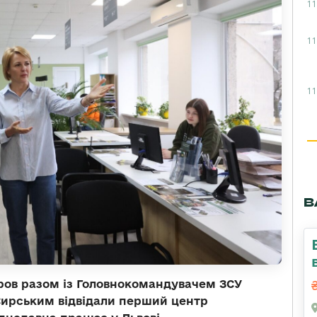
11
11
11
В
ров разом із Головнокомандувачем ЗСУ
ирським відвідали перший центр