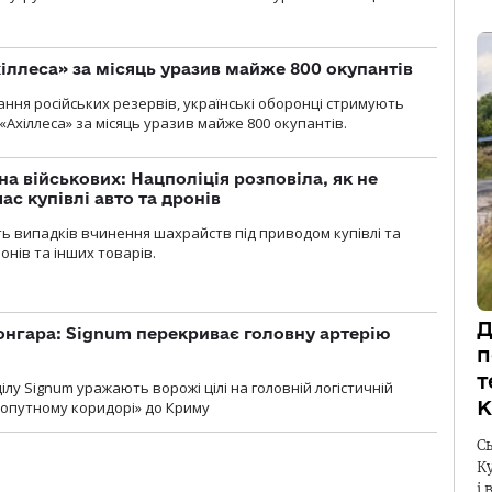
іллеса» за місяць уразив майже 800 окупантів
ння російських резервів, українські оборонці стримують
«Ахіллеса» за місяць уразив майже 800 окупантів.
а військових: Нацполіція розповіла, як не
ас купівлі авто та дронів
сть випадків вчинення шахрайств під приводом купівлі та
онів та інших товарів.
Д
онгара: Signum перекриває головну артерію
п
т
лу Signum уражають ворожі цілі на головній логістичній
К
ухопутному коридорі» до Криму
С
К
і 