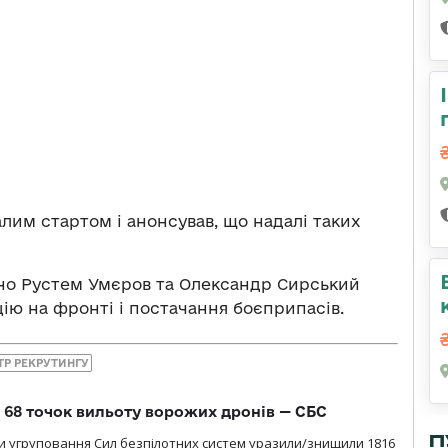
лим стартом і анонсував, що надалі таких
но Рустем Умєров та Олександр Сирський
ію на фронті і постачання боєприпасів.
ТР РЕКРУТИНГУ
о 68 точок вильоту ворожих дронів — СБС
П
и угруповання Сил безпілотних систем уразили/знищили 1816