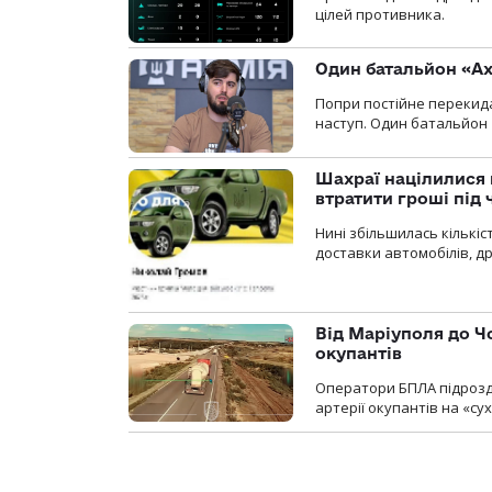
цілей противника.
Один батальйон «Ах
Попри постійне перекида
наступ. Один батальйон 
Шахраї націлилися н
втратити гроші під ч
Нині збільшилась кількі
доставки автомобілів, др
Від Маріуполя до Ч
окупантів
Оператори БПЛА підрозді
артерії окупантів на «с