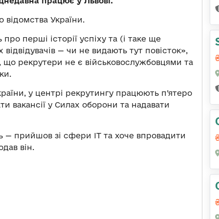
іднедавна працює у Львові.
 відомства України.
ро перші історії успіху та (і таке ще
відвідувачів — чи не видають тут повісток»,
, що рекрутери не є військовослужбовцями та
ки.
країни, у центрі рекрутингу працюють п’ятеро
ти вакансії у Силах оборони та надавати
сь — прийшов зі сфери IT та хоче впровадити
одав він.