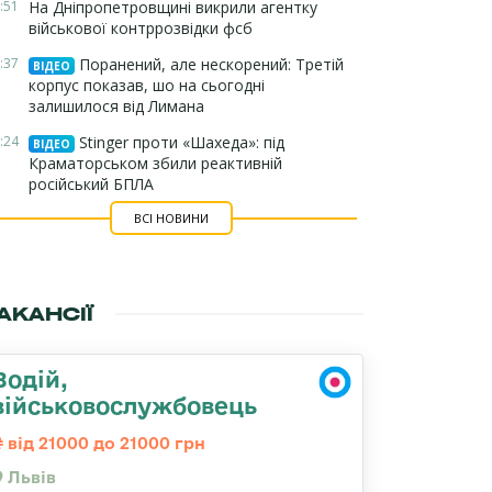
:51
На Дніпропетровщині викрили агентку
військової контррозвідки фсб
:37
Поранений, але нескорений: Третій
ВІДЕО
корпус показав, шо на сьогодні
залишилося від Лимана
:24
Stinger проти «Шахеда»: під
ВІДЕО
Краматорськом збили реактивній
російський БПЛА
ВСІ НОВИНИ
АКАНСІЇ
Водій,
військовослужбовець
від 21000 до 21000 грн
Львів