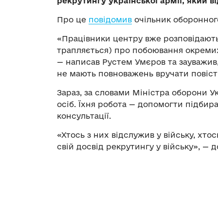
рекрутингу української армії, який в
Про це
повідомив
очільник оборонного
«Працівники центру вже розповідають п
трапляється) про побоювання окремих 
— написав Рустем Умєров та зауважив
не мають повноважень вручати повіст
Зараз, за словами Міністра оборони У
осіб. Їхня робота — допомогти підбира
консультації.
«Хтось з них відслужив у війську, хто
свій досвід рекрутингу у війську», — д