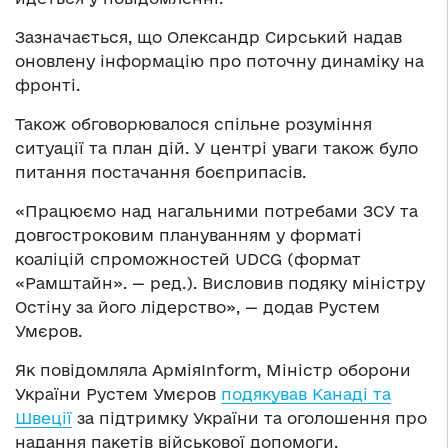
Зазначається, що Олександр Сирський надав
оновлену інформацію про поточну динаміку на
фронті.
Також обговорювалося спільне розуміння
ситуації та план дій. У центрі уваги також було
питання постачання боєприпасів.
«Працюємо над нагальними потребами ЗСУ та
довгостроковим плануванням у форматі
коаліцій спроможностей UDCG (формат
«Рамштайн». — ред.). Висловив подяку міністру
Остіну за його лідерство», — додав Рустем
Умєров.
Як повідомляла АрміяInform, Міністр оборони
України Рустем Умєров
подякував Канаді та
Швеції
за підтримку України та оголошення про
надання пакетів військової допомоги.