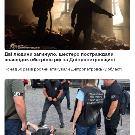
Дві людини загинуло, шестеро постраждали
внаслідок обстрілів рф на Дніпропетровщині
Понад 50 разів росіяни атакували Дніпропетровську області.