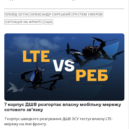
ЛЛОЙД ОСТІН
ОЛЕКСАНДР СИРСЬКИЙ
РУСТЕМ УМЄРОВ
СИТУАЦІЯ НА ФРОНТІ
США
7 корпус ДШВ розгортає власну мобільну мережу
сотового зв’язку
7 корпус швидкого реагування ДШВ ЗСУ тестує власну LTE-
мережу на лінії фронту.