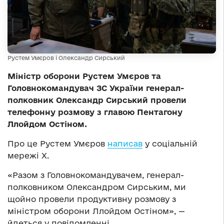
Рустем Умєров і Олександр Сирський
Міністр оборони Рустем Умєров та
Головнокомандувач ЗС України генерал-
полковник Олександр Сирський провели
телефонну розмову з главою Пентагону
Ллойдом Остіном.
Про це Рустем Умєров
написав
у соціальній
мережі Х.
«Разом з Головнокомандувачем, генерал-
полковником Олександром Сирським, ми
щойно провели продуктивну розмову з
міністром оборони Ллойдом Остіном», —
йдеться у повідомленні.