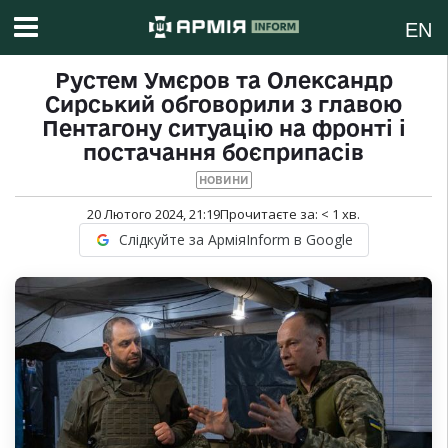
EN
Рустем Умєров та Олександр
Сирський обговорили з главою
Пентагону ситуацію на фронті і
постачання боєприпасів
НОВИНИ
20 Лютого 2024, 21:19
Прочитаєте за:
< 1
хв.
Слідкуйте за АрміяInform в Google