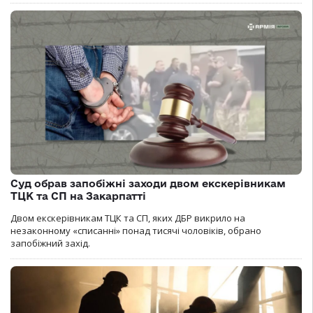
Суд обрав запобіжні заходи двом екскерівникам
ТЦК та СП на Закарпатті
Двом екскерівникам ТЦК та СП, яких ДБР викрило на
незаконному «списанні» понад тисячі чоловіків, обрано
запобіжний захід.