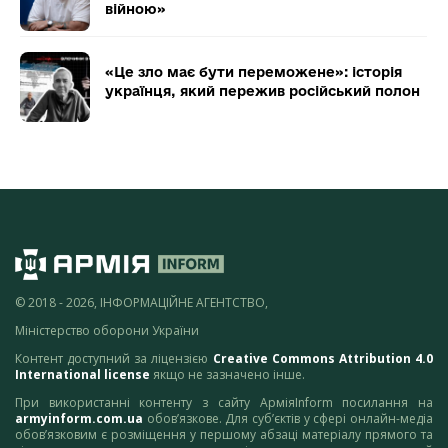
війною»
«Це зло має бути переможене»: історія
українця, який пережив російський полон
© 2018 - 2026, ІНФОРМАЦІЙНЕ АГЕНТСТВО,
Міністерство оборони України
Контент доступний за ліцензією
Creative Commons Attribution 4.0
International license
якщо не зазначено інше.
При використанні контенту з сайту АрміяInform посилання на
armyinform.com.ua
обов’язкове. Для суб’єктів у сфері онлайн-медіа
обов’язковим є розміщення у першому абзаці матеріалу прямого та