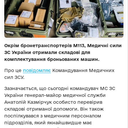
Окрім бронетранспортерів М113, Медичні сили
ЗС України отримали складові для
комплектування броньованих машин.
Про це
повідомляє
Командування Медичних
сил ЗСУ.
Зазначається, що сьогодні командувач МС ЗС
України генерал-майор медичної служби
Анатолій Казмірчук особисто перевірив
складові отриманої допомоги. Він також
поспілкувався з медичним персоналом
підрозділів, який якнайшвидше має