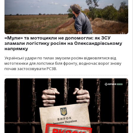
«Мули» та мотоцикли не допомогли: як ЗСУ
зламали логістику росіян на Олександрівському
напрямку
Українські удари по тилах змусили росіян відмовлятися від
мототехніки для логістики біля фронту, водночас ворог знову
почав застосовувати РСЗВ.