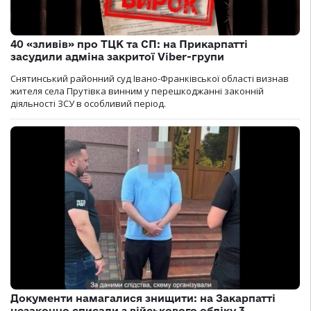
40 «зливів» про ТЦК та СП: на Прикарпатті
засудили адміна закритої Viber-групи
Снятинський районний суд Івано-Франківської області визнав
жителя села Прутівка винним у перешкоджанні законній
діяльності ЗСУ в особливий період.
Документи намагалися знищити: на Закарпатті
незаконно списали з військового обліку 3