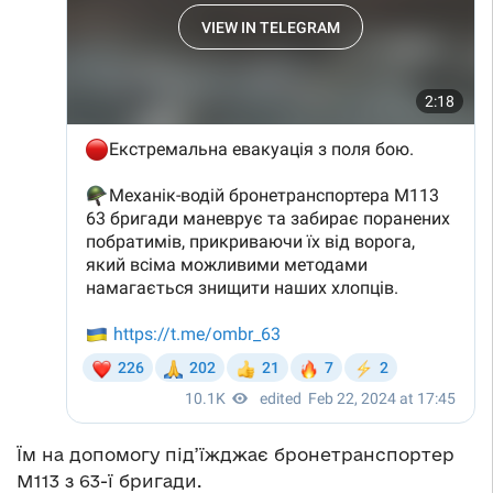
Їм на допомогу під’їжджає бронетранспортер
М113 з 63-ї бригади.