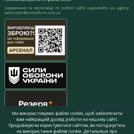
Зауваження та пропозиції по роботі сайту надсилайте на адресу:
webmaster@armyinform.com.ua
Ми використовуємо файли cookie, щоб забезпечити
вам найкращий досвід роботи на нашому сайті.
Продовжуючи користуватися сайтом, ви погоджуєтесь
press@armyinform.com.ua
на використання файлів cookie. Детальніше про