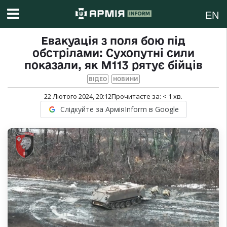
EN
Евакуація з поля бою під
обстрілами: Сухопутні сили
показали, як М113 рятує бійців
ВІДЕО
НОВИНИ
22 Лютого 2024, 20:12
Прочитаєте за:
< 1
хв.
Слідкуйте за АрміяInform в Google