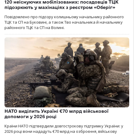
120 неіснуючих мобілізованих: посадовців ТЦК
підозрюють у махінаціях з реєстром «Оберіг»
Повідомлено про підозру колишньому начальнику районного
ТЦК та СП на Буковині, а також Тво начальника й начальнику
районного ТЦК та СП на Волині.
НАТО виділить Україні €70 млрд військової
допомоги у 2026 році
Країни НАТО підтвердили довгострокову підтримку України: у
2026 році вони нададуть €70 млрд на озброєння, військову