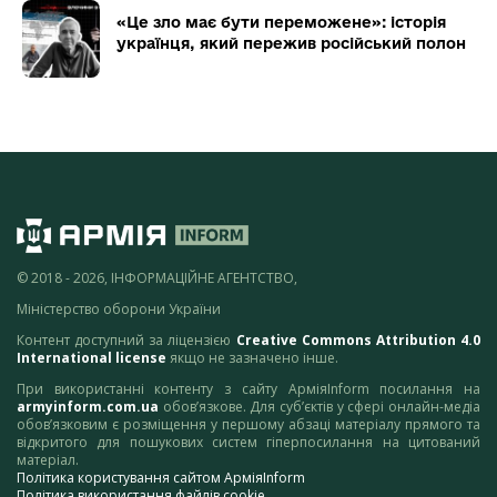
«Це зло має бути переможене»: історія
українця, який пережив російський полон
© 2018 - 2026, ІНФОРМАЦІЙНЕ АГЕНТСТВО,
Міністерство оборони України
Контент доступний за ліцензією
Creative Commons Attribution 4.0
International license
якщо не зазначено інше.
При використанні контенту з сайту АрміяInform посилання на
armyinform.com.ua
обов’язкове. Для суб’єктів у сфері онлайн-медіа
обов’язковим є розміщення у першому абзаці матеріалу прямого та
відкритого для пошукових систем гіперпосилання на цитований
матеріал.
Політика користування сайтом АрміяInform
Політика використання файлів cookie