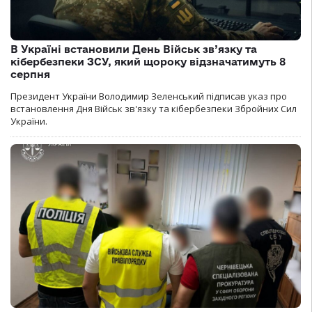
В Україні встановили День Військ зв’язку та
кібербезпеки ЗСУ, який щороку відзначатимуть 8
серпня
Президент України Володимир Зеленський підписав указ про
встановлення Дня Військ зв'язку та кібербезпеки Збройних Сил
України.