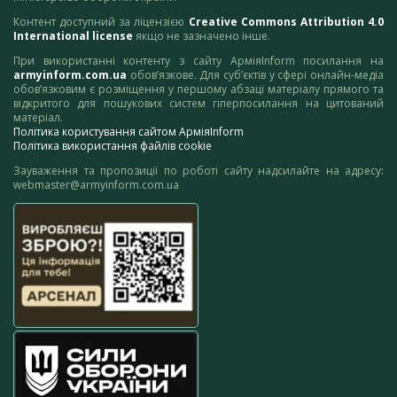
Контент доступний за ліцензією
Creative Commons Attribution 4.0
International license
якщо не зазначено інше.
При використанні контенту з сайту АрміяInform посилання на
armyinform.com.ua
обов’язкове. Для суб’єктів у сфері онлайн-медіа
обов’язковим є розміщення у першому абзаці матеріалу прямого та
відкритого для пошукових систем гіперпосилання на цитований
матеріал.
Політика користування сайтом АрміяInform
Політика використання файлів cookie
Зауваження та пропозиції по роботі сайту надсилайте на адресу:
webmaster@armyinform.com.ua