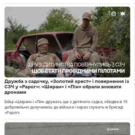
Дружба з садочку, «Золотий хрест» і повернення із
СЗЧ у «Рарог»: «Ширан» і «Пін» обрали воювати
дронами
Бійці «Ширан» і «Пін» дружать ще з дитячого садка, обидва в 19
добровільно долучились до війська і зараз служать в бригаді
«Рарог».