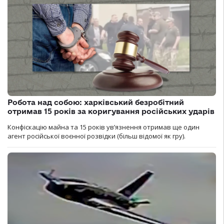
Робота над собою: харківський безробітний
отримав 15 років за коригування російських ударів
Конфіскацію майна та 15 років увʼязнення отримав ще один
агент російської воєнної розвідки (більш відомої як гру).