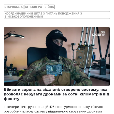
STOPRUSSIA
АГРЕСІЯ РФ
ВІЙНА
КООРДИНАЦІЙНИЙ ШТАБ З ПИТАНЬ ПОВОДЖЕННЯ З
ВІЙСЬКОВОПОЛОНЕНИМИ
Вбивати ворога на відстані: створено систему, яка
дозволяє керувати дронами за сотні кілометрів від
фронту
Інженери Центру інновацій 425-го штурмового полку «Скеля»
розробили власну систему віддаленого керування дронами.