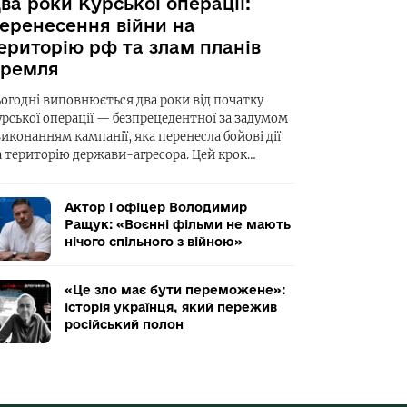
ва роки Курської операції:
еренесення війни на
ериторію рф та злам планів
ремля
ьогодні виповнюється два роки від початку
урської операції — безпрецедентної за задумом
виконанням кампанії, яка перенесла бойові дії
а територію держави-агресора. Цей крок…
Актор і офіцер Володимир
Ращук: «Воєнні фільми не мають
нічого спільного з війною»
«Це зло має бути переможене»:
історія українця, який пережив
російський полон