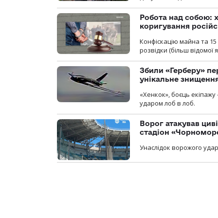
Робота над собою: х
коригування російс
Конфіскацію майна та 15 
розвідки (більш відомої як
Збили «Герберу» пе
унікальне знищенн
«Хенкок», боєць екіпажу 
ударом лоб в лоб.
Ворог атакував ци
стадіон «Чорномор
Унаслідок ворожого удар