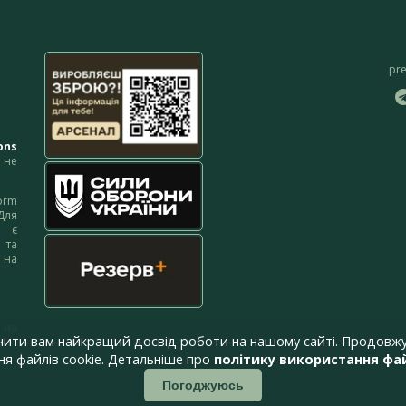
pr
ons
не
orm
Для
м є
 та
 на
 на
чити вам найкращий досвід роботи на нашому сайті. Продовжу
я файлів cookie. Детальніше про
політику використання фай
Погоджуюсь