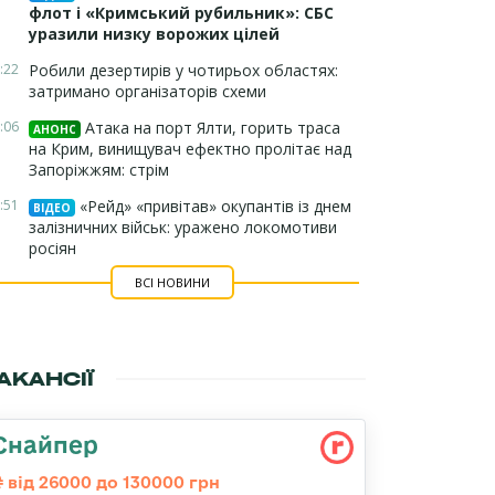
флот і «Кримський рубильник»: СБС
уразили низку ворожих цілей
:22
Робили дезертирів у чотирьох областях:
затримано організаторів схеми
:06
Атака на порт Ялти, горить траса
АНОНС
на Крим, винищувач ефектно пролітає над
Запоріжжям: стрім
:51
«Рейд» «привітав» окупантів із днем
ВІДЕО
залізничних військ: уражено локомотиви
росіян
ВСІ НОВИНИ
АКАНСІЇ
Снайпер
від 26000 до 130000 грн