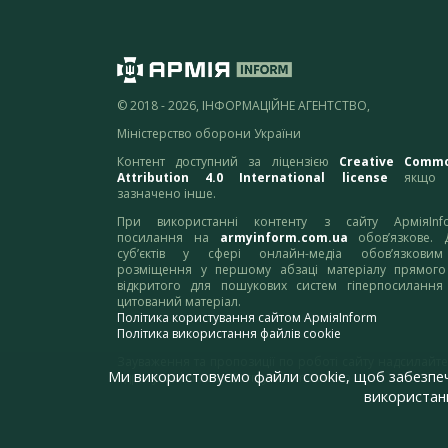
© 2018 - 2026, ІНФОРМАЦІЙНЕ АГЕНТСТВО,
Міністерство оборони України
Контент доступний за ліцензією
Creative Comm
Attribution 4.0 International license
якщо 
зазначено інше.
При використанні контенту з сайту АрміяInf
посилання на
armyinform.com.ua
обов’язкове. 
суб’єктів у сфері онлайн-медіа обов’язкови
розміщення у першому абзаці матеріалу прямого
відкритого для пошукових систем гіперпосилання
цитований матеріал.
Політика користування сайтом АрміяInform
Політика використання файлів cookie
Зауваження та пропозиції по роботі сайту надсилайте
Ми використовуємо файли cookie, щоб забезпе
адресу:
webmaster@armyinform.com.ua
використанн