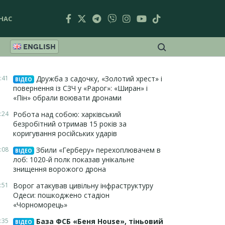
НАС
ENGLISH
:41
Дружба з садочку, «Золотий хрест» і
ВІДЕО
повернення із СЗЧ у «Рарог»: «Ширан» і
«Пін» обрали воювати дронами
:24
Робота над собою: харківський
безробітний отримав 15 років за
коригування російських ударів
:08
Збили «Герберу» перехоплювачем в
ВІДЕО
лоб: 1020-й полк показав унікальне
знищення ворожого дрона
:51
Ворог атакував цивільну інфраструктуру
Одеси: пошкоджено стадіон
«Чорноморець»
:35
База ФСБ «Беня House», тіньовий
ВІДЕО