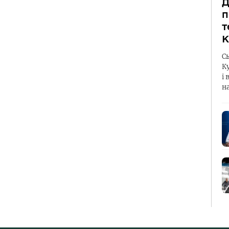
Д
п
т
К
С
К
і 
н