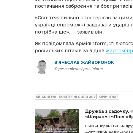
постачання озброєння та боєприпасів в
«Світ теж пильно спостерігає за цими
українці спроможні завдавати ударів г
потрібна ще», — заявив він.
Як повідомляла АрміяInform, 21 лютого
російських літаків за 5 днів
жартом пр
В'ЯЧЕСЛАВ ЖАЙВОРОНОК
Кореспондент АрміяInform
АВІАЦІЯ РФ
ПОВІТРЯНІ СИЛИ ЗСУ
ЮРІЙ ІГНАТ
Дружба з садочку, «
«Ширан» і «Пін» о
Бійці «Ширан» і «Пін» др
долучились до війська і 