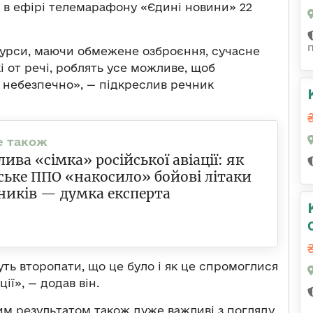
в в ефірі телемарафону «Єдині новини» 22
сурси, маючи обмежене озброєння, сучасне
і от речі, роблять усе можливе, щоб
е небезпечно», — підкреслив речник
ива «сімка» російської авіації: як
ське ППО «накосило» бойові літаки
ників — думка експерта
уть второпати, що це було і як це спромоглися
ії», — додав він.
ким результатом також дуже важливі з погляду