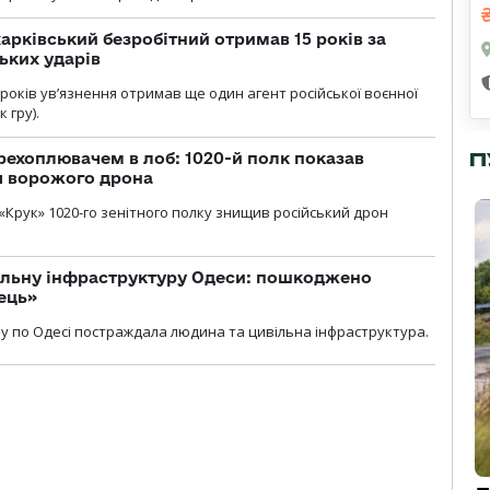
арківський безробітний отримав 15 років за
ьких ударів
років увʼязнення отримав ще один агент російської воєнної
 гру).
П
рехоплювачем в лоб: 1020-й полк показав
я ворожого дрона
«Крук» 1020-го зенітного полку знищив російський дрон
вільну інфраструктуру Одеси: пошкоджено
ець»
у по Одесі постраждала людина та цивільна інфраструктура.