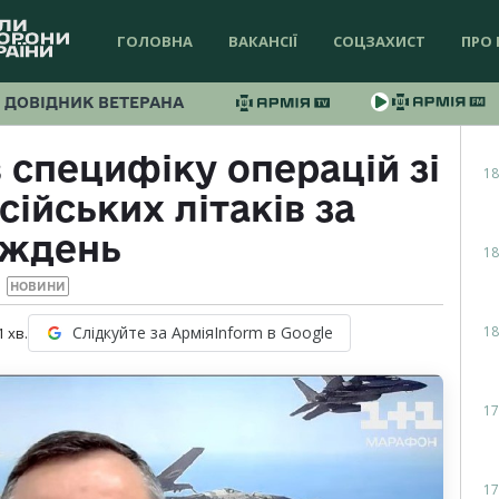
ГОЛОВНА
ВАКАНСІЇ
СОЦЗАХИСТ
ПРО 
ДОВІДНИК ВЕТЕРАНА
 специфіку операцій зі
18
ійських літаків за
иждень
18
НОВИНИ
18
Слідкуйте за АрміяInform в Google
1
хв.
17
17