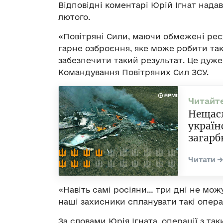
Відповідні коментарі Юрій Ігнат нада
лютого.
«Повітряні Сили, маючи обмежені ре
гарне озброєння, яке може робити так
забезпечити такий результат. Це дуж
Командування Повітряних Сил ЗСУ.
Нещасл
україн
загарб
«Навіть самі росіяни… три дні не мож
наші захисники спланувати такі операц
За словами Юрія Ігната, операції з та