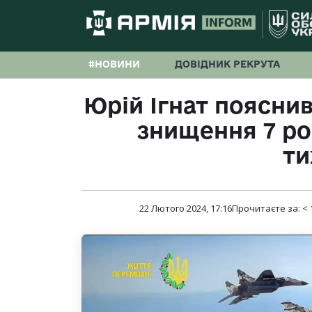
#НОВИНИ
ДОВІДНИК РЕКРУТА
Юрій Ігнат пояснив
знищення 7 рос
т
22 Лютого 2024, 17:16
Прочитаєте за:
< 