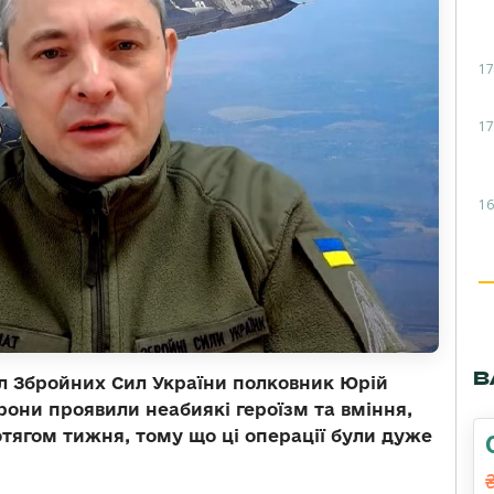
17
17
16
В
л Збройних Сил України полковник Юрій
рони проявили неабиякі героїзм та вміння,
отягом тижня, тому що ці операції були дуже