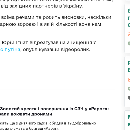
ід західних партнерів в Україну.
 всіма речами та робить висновки, наскільки
арною зброєю і в якій кількості вона нам
 Юрій Ігнат відреагував на знищення 7
о путіна
, опублікувавши відеоролик.
Золотий хрест» і повернення із СЗЧ у «Рарог»:
брали воювати дронами
ужать ще з дитячого садка, обидва в 19 добровільно
зараз служать в бригаді «Рарог».